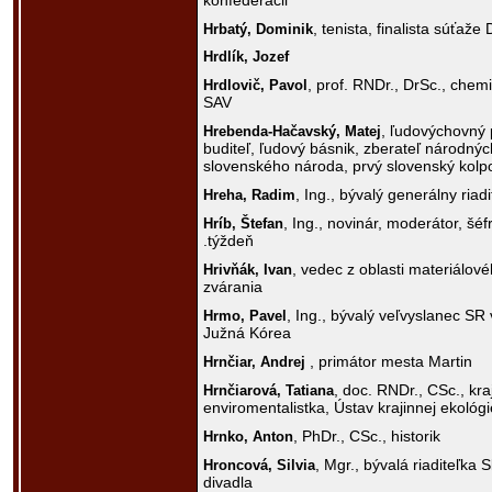
konfederácii
, tenista, finalista súťaže
Hrbatý,
Dominik
Hrdlík,
Jozef
, prof. RNDr., DrSc., chem
Hrdlovič,
Pavol
SAV
, ľudovýchovný 
Hrebenda-Hačavský,
Matej
buditeľ, ľudový básnik, zberateľ národnýc
slovenského národa, prvý slovenský kolpo
, Ing., bývalý generálny riadi
Hreha,
Radim
, Ing., novinár, moderátor, šé
Hríb,
Štefan
.týždeň
, vedec z oblasti materiálové
Hrivňák,
Ivan
zvárania
, Ing., bývalý veľvyslanec SR 
Hrmo,
Pavel
Južná Kórea
, primátor mesta Martin
Hrnčiar,
Andrej
, doc. RNDr., CSc., kra
Hrnčiarová,
Tatiana
enviromentalistka, Ústav krajinnej ekológ
, PhDr., CSc., historik
Hrnko,
Anton
, Mgr., bývalá riaditeľk
Hroncová,
Silvia
divadla