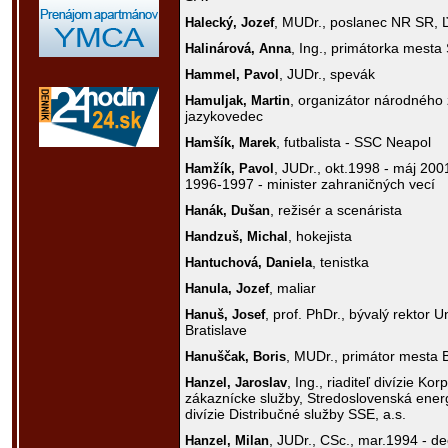
, MUDr., poslanec NR SR,
Halecký,
Jozef
, Ing., primátorka mesta
Halinárová,
Anna
, JUDr., spevák
Hammel,
Pavol
, organizátor národného ž
Hamuljak,
Martin
jazykovedec
, futbalista - SSC Neapol
Hamšík,
Marek
, JUDr., okt.1998 - máj 200
Hamžík,
Pavol
1996-1997 - minister zahraničných vecí
, režisér a scenárista
Hanák,
Dušan
, hokejista
Handzuš,
Michal
, tenistka
Hantuchová,
Daniela
, maliar
Hanula,
Jozef
, prof. PhDr., bývalý rektor
Hanuš,
Josef
Bratislave
, MUDr., primátor mesta 
Hanuščak,
Boris
, Ing., riaditeľ divízie K
Hanzel,
Jaroslav
zákaznícke služby, Stredoslovenská energet
divízie Distribučné služby SSE, a.s.
, JUDr., CSc., mar.1994 - de
Hanzel,
Milan