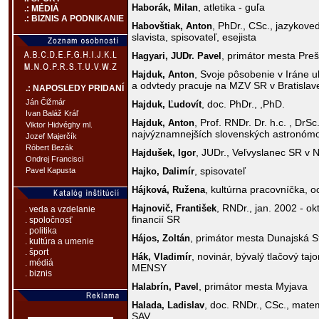
, atletika - guľa
Haborák,
Milan
.: MÉDIÁ
.: BIZNIS A PODNIKANIE
, PhDr., CSc., jazykoved
Habovštiak,
Anton
slavista, spisovateľ, esejista
, primátor mesta Pre
Hagyari,
JUDr. Pavel
, Svoje pôsobenie v Iráne u
Hajduk,
Anton
a odvtedy pracuje na MZV SR v Bratislav
.: NAPOSLEDY PRIDANÍ
Ján Čižmár
, doc. PhDr., ,PhD.
Hajduk,
Ľudovít
Ivan Baláž Kráľ
, Prof. RNDr. Dr. h.c. , DrSc
Hajduk,
Anton
Viktor Hidvéghy ml.
najvýznamnejších slovenských astronóm
Jozef Majerčík
Róbert Bezák
, JUDr., Veľvyslanec SR v N
Hajdušek,
Igor
Ondrej Francisci
, spisovateľ
Hajko,
Dalimír
Pavel Kapusta
, kultúrna pracovníčka, 
Hájková,
Ružena
, RNDr., jan. 2002 - ok
Hajnovič,
František
. veda a vzdelanie
financií SR
. spoločnosť
. politika
, primátor mesta Dunajská S
Hájos,
Zoltán
. kultúra a umenie
. šport
, novinár, bývalý tlačový ta
Hák,
Vladimír
. médiá
MENSY
. biznis
, primátor mesta Myjava
Halabrín,
Pavel
, doc. RNDr., CSc., matem
Halada,
Ladislav
SAV