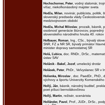
, vodný slalomár, tro
Hochschorner,
Peter
víťaz, niekoľkonásobný majster sveta
, novinár, publicista, politik, 
Hodža,
Milan
slovenský predseda vlády Československe
medzivojnovom období
, prozaik, básnik, 
Hodža,
Michal Miloslav
osobnosť generácie štúrovcov, popredný 
slovenského národného hnutia 40. rokov 
, Ing., CSc., bývalý slov
Hofbauer,
Roman
SNR, FZ a NR SR, bývalý primátor hlavn
minister dopravy samostatnej SR
, doc. RNDr., DrSc., matemat
Holá,
Ľubica
ústav SAV
, umelecký drotár
Holánik - Bakeľ,
Jozef
, PhDr., Veľvyslanec SR v I
Holásek,
Peter
, doc. PaedDr., PhD., 
Holienka,
Miroslav
výchovy a športu Univerzity Komenského 
, básnik, národný buditeľ, prek
Hollý,
Ján
poet píšuci bernolákovčinou
, režisér, scenárista
Hollý,
Martin
, Prof., JUDr., DrSc., p
Holländer,
Pavol