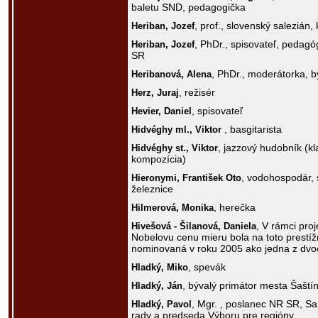
baletu SND, pedagogička
, prof., slovenský salezián, 
Heriban,
Jozef
, PhDr., spisovateľ, pedag
Heriban,
Jozef
SR
, PhDr., moderátorka, b
Heribanová,
Alena
, režisér
Herz,
Juraj
, spisovateľ
Hevier,
Daniel
, basgitarista
Hidvéghy ml.,
Viktor
, jazzový hudobník (kl
Hidvéghy st.,
Viktor
kompozícia)
, vodohospodár, s
Hieronymi,
František Oto
železnice
, herečka
Hilmerová,
Monika
, V rámci pro
Hivešová - Šilanová,
Daniela
Nobelovu cenu mieru bola na toto prestí
nominovaná v roku 2005 ako jedna z dvo
, spevák
Hladký,
Miko
, bývalý primátor mesta Šaštín
Hladký,
Ján
, Mgr. , poslanec NR SR, Sa
Hladký,
Pavol
rady a predseda Výboru pre regióny