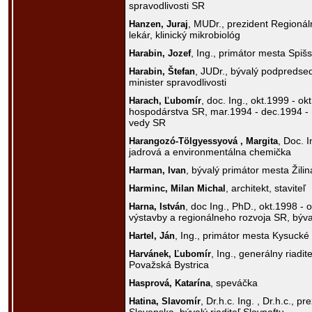
spravodlivosti SR
, MUDr., prezident Regionál
Hanzen,
Juraj
lekár, klinický mikrobiológ
, Ing., primátor mesta Spiš
Harabin,
Jozef
, JUDr., bývalý podpredse
Harabin,
Štefan
minister spravodlivosti
, doc. Ing., okt.1999 - ok
Harach,
Ľubomír
hospodárstva SR, mar.1994 - dec.1994 - m
vedy SR
, Doc. I
Harangozó-Tölgyessyová ,
Margita
jadrová a environmentálna chemička
, bývalý primátor mesta Žilin
Harman,
Ivan
, architekt, staviteľ
Harminc,
Milan Michal
, doc Ing., PhD., okt.1998 - 
Harna,
István
výstavby a regionálneho rozvoja SR, býv
, Ing., primátor mesta Kysuck
Hartel,
Ján
, Ing., generálny riadit
Harvánek,
Ľubomír
Považská Bystrica
, speváčka
Hasprová,
Katarína
, Dr.h.c. Ing. , Dr.h.c., 
Hatina,
Slavomír