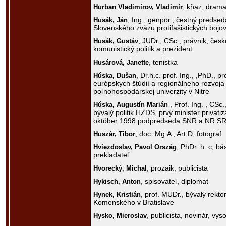
, kňaz, dramat
Hurban Vladimírov,
Vladimír
, Ing., genpor., čestný predse
Husák,
Ján
Slovenského zväzu protifašistických bojo
, JUDr., CSc., právnik, čes
Husák,
Gustáv
komunistický politik a prezident
, tenistka
Husárová,
Janette
, Dr.h.c. prof. Ing., ,PhD., 
Húska,
Dušan
európskych štúdií a regionálneho rozvoja
poľnohospodárskej univerzity v Nitre
, Prof. Ing. , CSc
Húska,
Augustín Marián
bývalý politik HZDS, prvý minister privati
október 1998 podpredseda SNR a NR SR
, doc. Mg.A , Art.D, fotograf
Huszár,
Tibor
, PhDr. h. c, bá
Hviezdoslav,
Pavol Ország
prekladateľ
, prozaik, publicista
Hvorecký,
Michal
, spisovateľ, diplomat
Hykisch,
Anton
, prof. MUDr., bývalý rekto
Hynek,
Kristián
Komenského v Bratislave
, publicista, novinár, v
Hysko,
Mieroslav