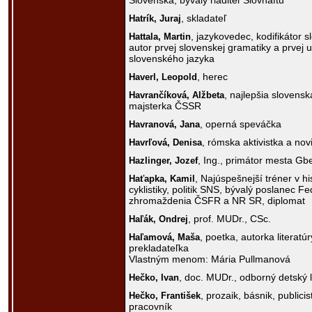
Slovenska, bývalý riaditeľ Slovnaftu
, skladateľ
Hatrík,
Juraj
, jazykovedec, kodifikátor 
Hattala,
Martin
autor prvej slovenskej gramatiky a prvej 
slovenského jazyka
, herec
Haverl,
Leopold
, najlepšia slovens
Havrančíková,
Alžbeta
majsterka ČSSR
, operná speváčka
Havranová,
Jana
, rómska aktivistka a nov
Havrľová,
Denisa
, Ing., primátor mesta Gb
Hazlinger,
Jozef
, Najúspešnejší tréner v hi
Haťapka,
Kamil
cyklistiky, politik SNS, bývalý poslanec F
zhromaždenia ČSFR a NR SR, diplomat
, prof. MUDr., CSc.
Haľák,
Ondrej
, poetka, autorka literatú
Haľamová,
Maša
prekladateľka
Vlastným menom: Mária Pullmanová
, doc. MUDr., odborný detský 
Hečko,
Ivan
, prozaik, básnik, publici
Hečko,
František
pracovník