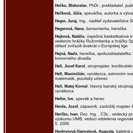
, PhDr., prekladateľ, publ
Hečko,
Blahoslav
, speváčka, autorka a výtv
Hečková,
Júlia
, Ing., riaditeľ vydavateľstva S
Heger,
Juraj
, šansonierka, herečka
Hegerová,
Hana
, úspešná basketbalová tr
Hejková,
Natália
vedením hráčky Ružomberka a hráčky S
oblasť zvíťazili dvakrát v Európskej lige
, herečka, spoluzakladateľka
Hejná,
Naďa
komorného divadla
, strojmajster, konštrukté
Hell,
Jozef Karol
, vynálezca, astronóm s
Hell,
Maximilián
matematik, jezuitský učenec
, hlavný banský strojmajs
Hell,
Matej Kornel
vynálezca
, spevák a herec
Heller,
Ivo
, zápasník, zaslúžilý majster 
Herda,
Jozef
, Doc. Ing. , CSc., vedecký p
Herčko,
Ivan
výskumu UMB, vedúci oddelenia regionál
5. 2005
, baletná 
Herényiová-Starostová,
Augusta