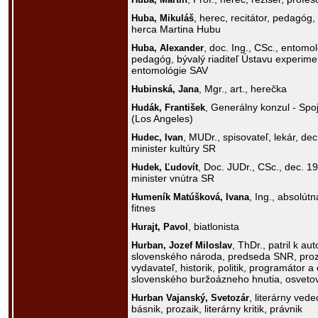
, herec, recitátor, pedagóg
Huba,
Mikuláš
herca Martina Hubu
, doc. Ing., CSc., entom
Huba,
Alexander
pedagóg, bývalý riaditeľ Ústavu experimen
entomológie SAV
, Mgr., art., herečka
Hubinská,
Jana
, Generálny konzul - Spo
Hudák,
František
(Los Angeles)
, MUDr., spisovateľ, lekár, dec
Hudec,
Ivan
minister kultúry SR
, Doc. JUDr., CSc., dec. 1
Hudek,
Ľudovít
minister vnútra SR
, Ing., absolút
Humeník Matúšková,
Ivana
fitnes
, biatlonista
Hurajt,
Pavol
, ThDr., patril k au
Hurban,
Jozef Miloslav
slovenského národa, predseda SNR, proza
vydavateľ, historik, politik, programátor a
slovenského buržoázneho hnutia, osveto
, literárny vede
Hurban Vajanský,
Svetozár
básnik, prozaik, literárny kritik, právnik