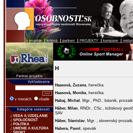
|
|
|
|
|
o projekte
kritériá
partneri
PROJEKTY
kampane
rekla
H
, herečka
Haasová,
Zuzana
, herečka
Haasová,
Monika
v menách
všade
, Mgr., PhD., básnik, prozaik
Habaj,
Michal
, RNDr., CSc., ložiskový geol
Háber,
Milan
SAV
.: VEDA A VZDELANIE
.: SPOLOČNOSŤ
, Mgr. , slovenský prozaik
Háber,
Stanislav
.: POLITIKA
, spevák
Habera,
Pavol
.: UMENIE A KULTÚRA
.: ŠPORT