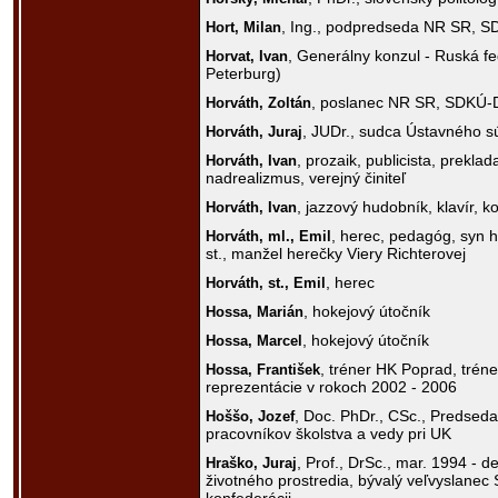
, Ing., podpredseda NR SR, 
Hort,
Milan
, Generálny konzul - Ruská fe
Horvat,
Ivan
Peterburg)
, poslanec NR SR, SDKÚ-
Horváth,
Zoltán
, JUDr., sudca Ústavného 
Horváth,
Juraj
, prozaik, publicista, preklad
Horváth,
Ivan
nadrealizmus, verejný činiteľ
, jazzový hudobník, klavír, 
Horváth,
Ivan
, herec, pedagóg, syn 
Horváth, ml.,
Emil
st., manžel herečky Viery Richterovej
, herec
Horváth, st.,
Emil
, hokejový útočník
Hossa,
Marián
, hokejový útočník
Hossa,
Marcel
, tréner HK Poprad, tréne
Hossa,
František
reprezentácie v rokoch 2002 - 2006
, Doc. PhDr., CSc., Predsed
Hoššo,
Jozef
pracovníkov školstva a vedy pri UK
, Prof., DrSc., mar. 1994 - d
Hraško,
Juraj
životného prostredia, bývalý veľvyslanec 