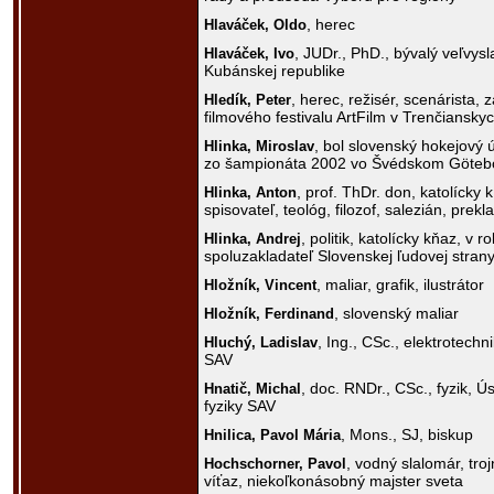
, herec
Hlaváček,
Oldo
, JUDr., PhD., bývalý veľvysl
Hlaváček,
Ivo
Kubánskej republike
, herec, režisér, scenárista, z
Hledík,
Peter
filmového festivalu ArtFilm v Trenčianskyc
, bol slovenský hokejový 
Hlinka,
Miroslav
zo šampionáta 2002 vo Švédskom Göteb
, prof. ThDr. don, katolícky k
Hlinka,
Anton
spisovateľ, teológ, filozof, salezián, prekl
, politik, katolícky kňaz, v 
Hlinka,
Andrej
spoluzakladateľ Slovenskej ľudovej stran
, maliar, grafik, ilustrátor
Hložník,
Vincent
, slovenský maliar
Hložník,
Ferdinand
, Ing., CSc., elektrotechn
Hluchý,
Ladislav
SAV
, doc. RNDr., CSc., fyzik, Ú
Hnatič,
Michal
fyziky SAV
, Mons., SJ, biskup
Hnilica,
Pavol Mária
, vodný slalomár, tro
Hochschorner,
Pavol
víťaz, niekoľkonásobný majster sveta