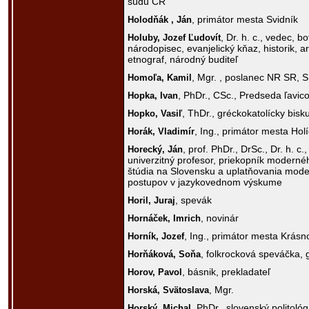
súdu ČR
, primátor mesta Svidník
Holodňák ,
Ján
, Dr. h. c., vedec, bo
Holuby,
Jozef Ľudovít
národopisec, evanjelický kňaz, historik, a
etnograf, národný buditeľ
, Mgr. , poslanec NR SR,
Homoľa,
Kamil
, PhDr., CSc., Predseda ľavic
Hopka,
Ivan
, ThDr., gréckokatolícky bisk
Hopko,
Vasiľ
, Ing., primátor mesta Holí
Horák,
Vladimír
, prof. PhDr., DrSc., Dr. h. c
Horecký,
Ján
univerzitný profesor, priekopník moderné
štúdia na Slovensku a uplatňovania mod
postupov v jazykovednom výskume
, spevák
Horil,
Juraj
, novinár
Hornáček,
Imrich
, Ing., primátor mesta Krás
Horník,
Jozef
, folkrocková speváčka, g
Horňáková,
Soňa
, básnik, prekladateľ
Horov,
Pavol
, Mgr.
Horská,
Svätoslava
, PhDr., slovenský politológ
Horský,
Michal