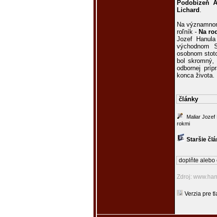
Podobizeň A
Lichard
.
Na významnom 
roľník -
Na ro
Jozef Hanul
východnom S
osobnom stoto
bol skromný, 
odbornej príp
konca života.
články
Maliar Jozef
rokmi
Staršie čl
doplňte alebo 
Zdroj: www.han
Verzia pre tl