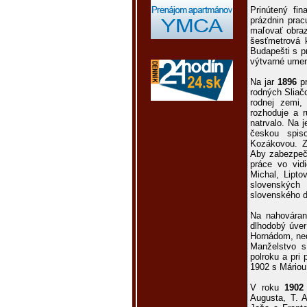
Prinútený fi
prázdnin prac
maľovať obraz
šesťmetrová 
Budapešti s p
výtvarné umen
Na jar
1896
pr
rodných Sliač
rodnej zemi,
rozhoduje a r
natrvalo. Na 
českou spis
Kozákovou. Za
Aby zabezpeči
práce vo vid
Michal, Lipt
slovenských 
slovenského d
Na nahovárani
dlhodobý úver
Hornádom, neď
Manželstvo s 
polroku a pri
1902 s Máriou
V roku
1902
Augusta, T. A