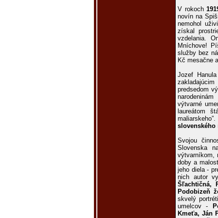
V rokoch
191
novín na Spiš
nemohol uživi
získal prost
vzdelania. 
Mníchove! Píš
služby bez ná
Kč mesačne a
Jozef Hanula
zakladajúci
predsedom výt
narodeninám 
výtvarné umen
laureátom št
maliarskeho”
slovenského 
Svojou činno
Slovenska na
výtvarníkom, m
doby a malosť
jeho diela - 
nich autor v
Šľachtičná,
Podobizeň že
skvelý portré
umelcov -
Po
Kmeťa, Ján P