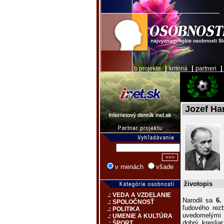
|
|
o projekte
kritériá
partneri
Jozef Ha
v menách
všade
životopis
.: VEDA A VZDELANIE
Narodil sa
6.
.: SPOLOČNOSŤ
ľudového rez
.: POLITIKA
uvedomelými S
.: UMENIE A KULTÚRA
dobrý kresli
.: ŠPORT