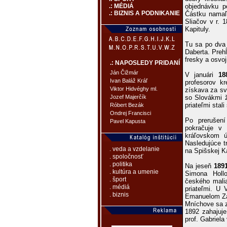
objednávku p
.: MÉDIÁ
.: BIZNIS A PODNIKANIE
Částku namaľ
Sliačov v r. 
Kapituly.
Tu sa po dva
Daberta. Prehĺ
fresky a osvoj
.: NAPOSLEDY PRIDANÍ
Ján Čižmár
V januári
18
Ivan Baláž Kráľ
profesorov k
Viktor Hidvéghy ml.
získava za sv
so Slovákmi ž
Jozef Majerčík
priateľmi stal
Róbert Bezák
Ondrej Francisci
Po prerušen
Pavel Kapusta
pokračuje v
kráľovskom ú
Nasledujúce t
. veda a vzdelanie
na Spišskej Ka
. spoločnosť
. politika
Na jeseň
189
. kultúra a umenie
Simona Holl
. šport
českého malia
. médiá
priateľmi. U
. biznis
Emanuelom Za
Mníchove sa z
1892 zahajuje
prof. Gabriel