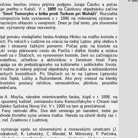
v data
nančnou tiesňou znovu prijíma podporu Juraja Částku a počas
uje preňho v Kaloči. V r.
1895
na Částkovu objednávku začína
 “
Smrť Tomoryho v bitke proti Turkom pri Moháči
”. Rozsiahla
kompozícia bola vystavená v r. 1896 na mileniárnej výstave v
riaznivým ohlasom u verejnosti. Dnes je žiaľ tento, pre slovenské
ie, významný obraz nezvestný.
ijal ponuku vtedajšieho farára Andreja Hlinku na maľbu kostola v
och. Po rokoch v cudzine sa vracia na rodný Liptov, plný obdivu k
 ale i otrasený ťažkými pomermi. Počas prác na kostole sa
uší svoju plánovanú cestu do Paríža i ďalšie štúdiá a ostáva
jeseň sa v Sliačoch, vo vynovenom kostole, žení so začínajúcou
ovateľkou, učiteľkou a aktivistkou v ženskom hnutí Fany
pája sa do prebúdzajúceho sa kultúrneho i politického života.
l rodinu je nútený prijímať objednávky na maľbu a reštaurátorské
ieckych kostolíkoch. Po Sliačoch sú to na Liptove Liptovský
ovská Teplá, Lúčky a Ružomberok. Ako prvý vniesol na klenby
kostolov postavy roľníkov, remeselníkov, pltníkov, prostého
edinčana.
e A. Moyša, národne orientovaného farára, kúpil v r. 1898, na
 opustený kaštieľ, zemiansku kúriu Keresztfalvyho v Chrasti nad
aleko Spišskej Novej Vsi. V r. 1900 sa tam aj presťahoval.
Fany netrvalo dlho. Dve deti umierajú pri narodení, tretie po
 pôrode štvrtého syna umiera matka. Hanula sa oženil druhý raz r.
, rod. Zvadovou z Ludrovej.
vystavuje spolu so slovenskými a moravskými umelcami (J.
ndrakovič, K. Lehotský, C. Mendel, M. Mitrovský, F. Pečínka,