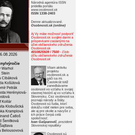
Národná agentúra ISSN
pridelila portálu
www.osobnosti.sk
ISSN 1338-2403
Denne aktualizované.
Osobnosti.sk (online)
Aj Vy máte možnosť podporiť
Osobnosti.sk svojimi darmi a
príspevkami zaslanými na
účet občianskeho združenia
Osobnosti.sk
4010825928 / 7500
- číslo
6.08.2026
účtu občianskeho združenia
Osobnosti.sk
ny/výročie
Vítam aktivitu
 Warhol
projektu
j Stein
osobnosti.sk a
a Cibáková
páči sa mi.
Častokrát totiž
da Košútová
zanedbávame
mír Petrák
osobnosti vo vzťahu k svojej
sta Herényiová-
vlastnej histórií aj vo vzťahu k
ostová
Slovensku. Cez osobnosti sa
poznajú národy a štáty.
f Kollár
Osobnosti sú ľudia, ktorí
ita Klobušická
dokážu robiť nielen pre seba,
ka Kramplová
ale aj pre okolie a navyše z
ich práce čerpá celá
inand Čatloš
spoločnosť.
id Šenitková
Ivan Gašparovič
, prezident
 Šajtlava
Slovenskej repulibky
 Belousovová
Osobnosti sú