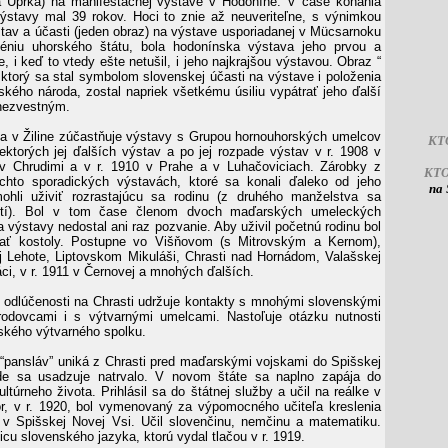
a Úprka) na manifestačnej výstave v Hodoníne. V čase konania
ýstavy mal 39 rokov. Hoci to znie až neuveriteľne, s výnimkou
tav a účasti (jeden obraz) na výstave usporiadanej v Mücsarnoku
léniu uhorského štátu, bola hodonínska výstava jeho prvou a
 i keď to vtedy ešte netušil, i jeho najkrajšou výstavou. Obraz “
, ktorý sa stal symbolom slovenskej účasti na výstave i položenia
ského národa, zostal napriek všetkému úsiliu vypátrať jeho ďalší
nezvestným.
a v Žiline zúčastňuje výstavy s Grupou hornouhorských umelcov
KT
ektorých jej ďalších výstav a po jej rozpade výstav v r. 1908 v
 v Chrudimi a v r. 1910 v Prahe a v Luhačoviciach. Zárobky z
KT
ýchto sporadických výstavách, ktoré sa konali ďaleko od jeho
na 
mohli uživiť rozrastajúcu sa rodinu (z druhého manželstva sa
detí). Bol v tom čase členom dvoch maďarských umeleckých
a výstavy nedostal ani raz pozvanie. Aby uživil početnú rodinu bol
ať kostoly. Postupne vo Višňovom (s Mitrovským a Kernom),
j Lehote, Liptovskom Mikuláši, Chrasti nad Hornádom, Valašskej
ci, v r. 1911 v Černovej a mnohých ďalších.
j odlúčenosti na Chrasti udržuje kontakty s mnohými slovenskými
árodovcami i s výtvarnými umelcami. Nastoľuje otázku nutnosti
ského výtvarného spolku.
“pansláv” uniká z Chrasti pred maďarskými vojskami do Spišskej
de sa usadzuje natrvalo. V novom štáte sa naplno zapája do
kultúrneho života. Prihlásil sa do štátnej služby a učil na reálke v
ôr, v r. 1920, bol vymenovaný za výpomocného učiteľa kreslenia
v Spišskej Novej Vsi. Učil slovenčinu, nemčinu a matematiku.
cu slovenského jazyka, ktorú vydal tlačou v r. 1919.