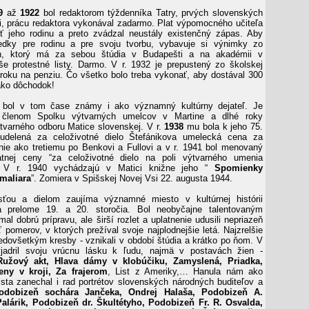
9
až
1922
bol redaktorom týždenníka Tatry, prvých slovenských
i, prácu redaktora vykonával zadarmo. Plat výpomocného učiteľa
ť jeho rodinu a preto zvádzal neustály existenčný zápas. Aby
riedky pre rodinu a pre svoju tvorbu, vybavuje si výnimky zo
On, ktorý má za sebou štúdia v Budapešti a na akadémii v
e protestné listy. Darmo. V r. 1932 je prepustený zo školskej
roku na penziu. Čo všetko bolo treba vykonať, aby dostával 300
ko dôchodok!
 bol v tom čase známy i ako významný kultúrny dejateľ. Je
m členom Spolku výtvarných umelcov v Martine a dlhé roky
varného odboru Matice slovenskej. V r.
1938
mu bola k jeho 75.
udelená za celoživotné dielo Štefánikova umelecká cena za
ie ako tretiemu po Benkovi a Fullovi a v r. 1941 bol menovaný
átnej ceny “za celoživotné dielo na poli výtvarného umenia
. V r. 1940 vychádzajú v Matici knižne jeho “
Spomienky
maliara
”. Zomiera v Spišskej Novej Vsi 22. augusta 1944.
sťou a dielom zaujíma významné miesto v kultúrnej histórii
 prelome 19. a 20. storočia. Bol neobyčajne talentovaným
al dobrú prípravu, ale širší rozlet a uplatnenie udusili nepriazeň
 pomerov, v ktorých prežíval svoje najplodnejšie letá. Najzrelšie
predovšetkým kresby - vznikali v období štúdia a krátko po ňom. V
yjadril svoju vrúcnu lásku k ľudu, najmä v postavách žien -
 Ružový akt, Hlava dámy v klobúčiku, Zamyslená, Priadka,
ny v kroji, Za frajerom
, List z Ameriky,… Hanula nám ako
tista zanechal i rad portrétov slovenských národných buditeľov a
dobizeň sochára Jančeka, Ondrej Halaša, Podobizeň A.
alárik, Podobizeň dr. Škultétyho, Podobizeň Fr. R. Osvalda,