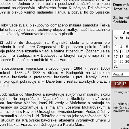
odobizne. Jednou z nich bola i podobizeň spišského biskupa
Dnes má
ovaná na objednávku sliačskeho farára Kubányho. Pri návšteve
Jozefína
1879 si biskup všimol nadaného Hanulu a pozval ho do Spišskej
Zajtra m
Štefánia
 roky vzdeláva u biskupovho domáceho maliara samouka Felixa
bil si tu svoje znalosti techniky olejovej maľby, naučil sa techniku
Aug
il si základy reštaurovania obrazov a plastík.
Po
Ut
St
81
odišiel do Budapešti na Krajinskú školu a prípravňu pre
reslenia k prof. Imre Gregussovi. Už po prvom polroku štúdia
3
4
5
oje práce prvé uznania v tlači a štátne štipendium. Zoznamuje sa
10
11
1
ijúcimi a študujúcimi v Budapešti, z ktorých sa jeho najbližšími
17
18
1
i sochár Fr. Janček a architekt Milan Harminc.
24
25
2
31
í spôsobenom vojenskou službou (jeseň 1884 - jeseň 1886)
 rokoch 1886 až 1888 v štúdiu v Budapešti na Uhorskom
stave kreslenia a profesorov kreslenia u prof. Károly Lotza.
ri roky opäť pokračuje s F. Dabertom v reštaurátorských prácach
pitule.
za august 
1
odchádza do Mníchova a navštevuje súkromnú maliarsku školu
osyho. Na odporúčanie Vajanského a Škultétyho navštevuje
ra Jaroslava Věšína, ktorý žil vtedy v Mníchove a stávajú sa
pozrite s
 Věšínov sa zoznamuje aj s maliarmi Josefom Mukařovským a
rebríček je 
návštevnost
mrazilom i s Pavlom Országhom Hviezdoslavom. Počas štúdií v
oznámil s učením L. N. Tolstého a stal sa jeho vyznávačom. V r.
 štúdium na Kráľovskej bavorskej akadémii výtvarných umení u
a von Hackla, Franza von Defreggera a Karola Marra.
os