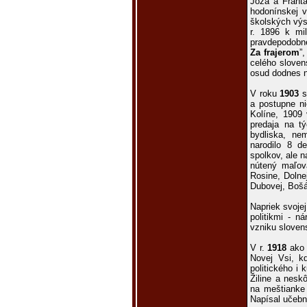
Joža a Frant
hodonínskej v
školských výs
r. 1896 k mi
pravdepodobne,
Za frajerom
”
celého sloven
osud dodnes 
V roku
1903
s
a postupne ni
Kolíne, 1909
predaja na t
bydliska, ne
narodilo 8 
spolkov, ale n
nútený maľov
Rosine, Dolne
Dubovej, Bošá
Napriek svoje
politikmi - n
vzniku sloven
V r.
1918
ako 
Novej Vsi, k
politického i 
Žiline a nesk
na meštianke 
Napísal učebni