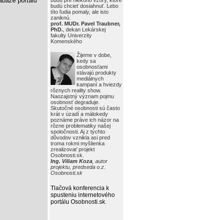
báze portálu
budú pre niekoho vzory, ktoré
budú chcieť dosiahnuť. Lebo
títo ľudia pomaly, ale isto
zaniknú.
prof. MUDr. Pavel Traubner,
PhD.
, dekan Lekárskej
fakulty Univerzity
Komenského
Žijeme v dobe,
kedy sa
osobnosťami
stávajú produkty
mediálnych
kampaní a hviezdy
rôznych reality show.
Naozajstný význam pojmu
osobnosť degraduje.
Skutočné osobnosti sú často
krát v úzadí a málokedy
poznáme práve ich názor na
rôzne problematiky našej
spoločnosti. Aj z týchto
dôvodov vznikla asi pred
troma rokmi myšlienka
zrealizovať projekt
Osobnosti.sk.
Ing. Viliam Koza
, autor
projektu, predseda o.z.
Osobnosti.sk
Tlačová konferencia k
spusteniu internetového
portálu Osobnosti.sk
.