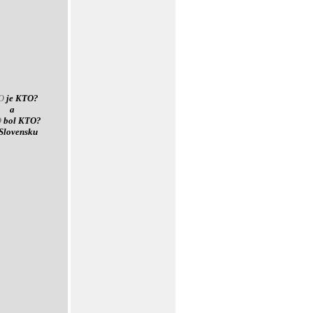
O
je KTO?
a
O
bol KTO?
Slovensku