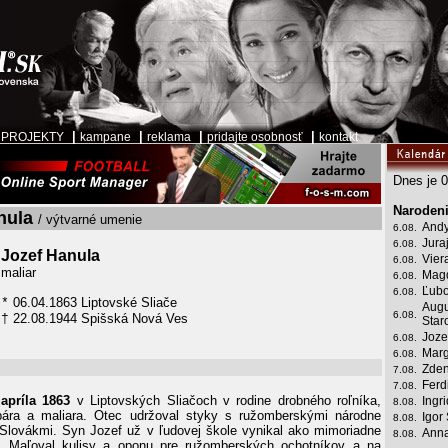
|
|
|
|
|
PROJEKTY
kampane
reklama
pridajte osobnosť
kontakt
Dnes je 0
Narodeni
nula
/ výtvarné umenie
Andy
6.08.
Jura
6.08.
Jozef Hanula
Vier
6.08.
maliar
Mag
6.08.
Ľubo
6.08.
06.04.1863 Liptovské Sliače
*
Augu
6.08.
22.08.1944 Spišská Nová Ves
†
Star
Joze
6.08.
Marg
6.08.
Zden
7.08.
Ferd
7.08.
 apríla 1863
v Liptovských Sliačoch v rodine drobného roľníka,
Ingr
8.08.
bára a maliara. Otec udržoval styky s ružomberskými národne
Igor
8.08.
lovákmi. Syn Jozef už v ľudovej škole vynikal ako mimoriadne
Anna
8.08.
ar. Maľoval kulisy a oponu pre ružomberských ochotníkov a na