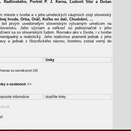
. Radlinského, Portrét P. J. Kerna, Ľudovít Štúr a Dušan
mieste v tvorbe a v jeho umeleckých záujmoch stojí slovenský
dnej hrude, Orba, Oráč, Koľko mi dali, Chudobní, …
a bol prvým uvedomelým slovenským výtvarným umelcom na
lovensku. Jeho význam a veľkosť sú jednoznačné v jeho
žnení sa so slovenským ľudom. Rovnako ako v živote, i v tvorbe
nenápadný a realistický. Jeho realizmus pramenil jednak z jeho
ravy a jednak z filozofického názoru, ktorému zostal verný do
linky
 Hanula sa narodil pred 150
>>
ánky o osobnosti
opravte informácie
doplňte linky
ula.sk
ač