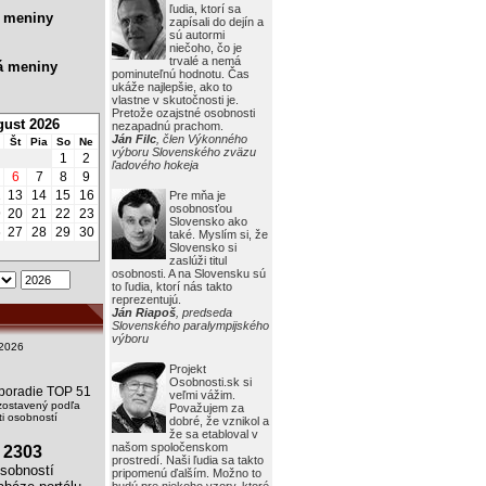
ľudia, ktorí sa
 meniny
zapísali do dejín a
sú autormi
niečoho, čo je
trvalé a nemá
á meniny
pominuteľnú hodnotu. Čas
ukáže najlepšie, ako to
vlastne v skutočnosti je.
Pretože ozajstné osobnosti
ust 2026
nezapadnú prachom.
Ján Filc
, člen Výkonného
Št
Pia
So
Ne
výboru Slovenského zväzu
1
2
ľadového hokeja
6
7
8
9
2
13
14
15
16
Pre mňa je
osobnosťou
9
20
21
22
23
Slovensko ako
6
27
28
29
30
také. Myslím si, že
Slovensko si
zaslúži titul
osobnosti. A na Slovensku sú
to ľudia, ktorí nás takto
reprezentujú.
Ján Riapoš
, predseda
Slovenského paralympijského
výboru
2026
Projekt
Osobnosti.sk si
i poradie TOP 51
veľmi vážim.
zostavený podľa
Považujem za
i osobností
dobré, že vznikol a
že sa etabloval v
našom spoločenskom
2303
prostredí. Naši ľudia sa takto
obností
pripomenú ďalším. Možno to