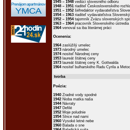
1945 – 1948
vedúci slovesného odboru
1948 – 1951
riaditeľ Československého rozhl
1951 – 1952
šéfredaktor vydavateľstva Slove
1954 – 1963
riaditeľ vydavateľstva Slovenský
1952 – 1954
tajomník Zväzu slovenských spi
1963 – 1964
pracovník Slovenského ústredia k
1964
venoval sa iba literárnej práci
Ocenenia:
1964
zaslúžilý umelec
1973
národný umelec
1974
nositeľ Národnej ceny
1953
laureát štátnej ceny
1973
laureát štátnej ceny K. Gottwalda
1964
nositeľ bulharského Radu Cyrila a Metoda
tvorba
Poézia:
1940
Zradné vody spodné
1942
Nioba matka naša
1944
Návraty
1947
Defilé
1952
Moje poludnie
1954
Slnce nad nami
1960
Vysoké letné nebe
1960
Balada o sne
1964
Baladická suita