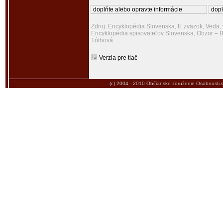
doplňte alebo opravte informácie
dopl
Zdroj: Encyklopédia Slovenska, II. zväzok, Veda,
Encyklopédia spisovateľov Slovenska, Obzor – Br
Tóthová
Verzia pre tlač
(c) 2004 - 2010
Občianske združenie Osobnosti.