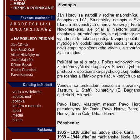
.: MÉDIÁ
životopis
.: BIZNIS A PODNIKANIE
Ján Horov sa narodil v rodine maloroľníka.
časopisoch Lúč, Studentsky casopis a Sv
Elánu a Slovenských smerov. Vo svojej tvorb
Novomeského, ale prijal aj niektoré postu
obsahovali prírodné motívy, ale aj protesty pr
vyjadrenie kritického postoja k vojne použil
.: NAPOSLEDY PRIDANÍ
mytológie V období budovania socializmu spo
Ján Čižmár
novú etapu spoločenského vývinu, a stvárňov
Ivan Baláž Kráľ
žiale a radosti.
Viktor Hidvéghy ml.
Jozef Majerčík
Pokúšal sa aj o prózu. Počas vojnových ro
Róbert Bezák
z ktorého vyšli dve kapitoly v Slovenských po
Ondrej Francisci
prístupu k spoločensko-psychologickej realit
Pavel Kapusta
pre rozhlas a článkov pre tlač, v ktorých upla
Venoval sa prekladom poézie zo slovanský
Jastrum, L. Staff), bulharčiny (E. Bagrjano
. veda a vzdelanie
aj diela N. Hikmeta.
. spoločnosť
. politika
Pavol Horov, vlastným menom Pavol Horov
. kultúra a umenie
pseudonymy Ján Onda; Pavol Horov; Peha; Pé
. šport
Horov; Urban Čák; Urban Horov.
. médiá
. biznis
Pôsobenie:
1935 – 1938
učiteľ na ľudovej škole, Čaňa
1939 – 1944
učiteľ na meštianskej škole, Mi