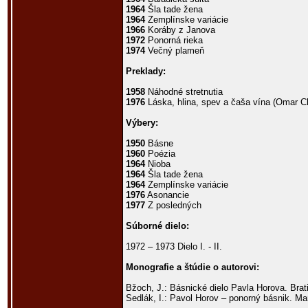
1964
Šla tade žena
1964
Zemplínske variácie
1966
Koráby z Janova
1972
Ponorná rieka
1974
Večný plameň
Preklady:
1958
Náhodné stretnutia
1976
Láska, hlina, spev a čaša vína (Omar C
Výbery:
1950
Básne
1960
Poézia
1964
Nioba
1964
Šla tade žena
1964
Zemplínske variácie
1976
Asonancie
1977
Z posledných
Súborné dielo:
1972 – 1973 Dielo I. - II.
Monografie a štúdie o autorovi:
Bžoch, J.: Básnické dielo Pavla Horova. Brat
Sedlák, I.: Pavol Horov – ponorný básnik. Mar