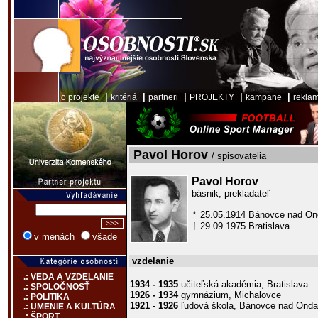
|
|
|
|
|
o projekte
kritériá
partneri
PROJEKTY
kampane
rekla
Pavol Horov
/ spisovatelia
Pavol Horov
básnik, prekladateľ
25.05.1914 Bánovce nad On
*
29.09.1975 Bratislava
†
v menách
všade
vzdelanie
.: VEDA A VZDELANIE
1934 - 1935
učiteľská akadémia, Bratislava
.: SPOLOČNOSŤ
1926 - 1934
gymnázium, Michalovce
.: POLITIKA
1921 - 1926
ľudová škola, Bánovce nad Ond
.: UMENIE A KULTÚRA
.: ŠPORT