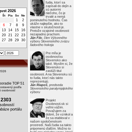
ľudia, ktorí sa
zapísali do dejín a
sú autormi
ust 2026
niečoho, čo je
Št
Pia
So
Ne
trvalé a nemá
1
2
pominuteľnú hodnotu. Čas
ukáže najlepšie, ako to
6
7
8
9
vlastne v skutočnosti je.
13
14
15
16
Pretože ozajstné osobnosti
nezapadnú prachom.
20
21
22
23
Ján Filc
, člen Výkonného
27
28
29
30
výboru Slovenského zväzu
ľadového hokeja
Pre mňa je
osobnosťou
Slovensko ako
také. Myslím si, že
Slovensko si
zaslúži titul
2026
osobnosti. A na Slovensku sú
to ľudia, ktorí nás takto
reprezentujú.
i poradie TOP 51
Ján Riapoš
, predseda
zostavený podľa
Slovenského paralympijského
 osobností
výboru
2303
Projekt
Osobnosti.sk si
obností
veľmi vážim.
báze portálu
Považujem za
dobré, že vznikol a
že sa etabloval v
našom spoločenskom
prostredí. Naši ľudia sa takto
pripomenú ďalším. Možno to