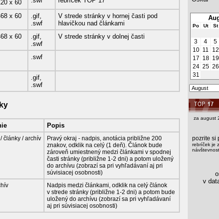
.swf
rebríček TOP 17
120
x
60
468
x
60
.gif,
V strede stránky v hornej časti pod
Aug
.swf
hlavičkou nad článkami
Po
Ut
St
468
x
60
.gif,
V strede stránky v dolnej časti
3
4
5
.swf
10
11
12
.swf
17
18
19
24
25
26
31
.gif,
.swf
nky
za august 
ie
Popis
/
články
/
archív
Pravý okraj - nadpis, anotácia približne 200
pozrite s
znakov, odklik na celý (1 deň). Článok bude
rebríček je 
návštevnosti
zároveň umiestnený medzi článkami v spodnej
časti stránky (približne 1-2 dni) a potom uložený
do archívu (zobrazí sa pri vyhľadávaní aj pri
súvisiacej osobnosti)
os
v data
chív
Nadpis medzi článkami, odklik na celý článok
v strede stránky (približne 1-2 dni) a potom bude
uložený do archívu (zobrazí sa pri vyhľadávaní
aj pri súvisiacej osobnosti)