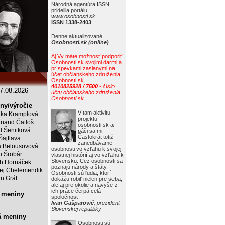
Národná agentúra ISSN
pridelila portálu
www.osobnosti.sk
ISSN 1338-2403
Denne aktualizované.
Osobnosti.sk (online)
Aj Vy máte možnosť podporiť
Osobnosti.sk svojimi darmi a
príspevkami zaslanými na
účet občianskeho združenia
Osobnosti.sk
4010825928 / 7500
- číslo
7.08.2026
účtu občianskeho združenia
Osobnosti.sk
ny/výročie
Vítam aktivitu
ka Kramplová
projektu
inand Čatloš
osobnosti.sk a
id Šenitková
páči sa mi.
Častokrát totiž
Šajtlava
zanedbávame
 Belousovová
osobnosti vo vzťahu k svojej
o Šrobár
vlastnej histórií aj vo vzťahu k
Slovensku. Cez osobnosti sa
ch Hornáček
poznajú národy a štáty.
ej Chelemendik
Osobnosti sú ľudia, ktorí
an Gráf
dokážu robiť nielen pre seba,
ale aj pre okolie a navyše z
ich práce čerpá celá
 meniny
spoločnosť.
Ivan Gašparovič
, prezident
Slovenskej repulibky
á meniny
Osobnosti sú