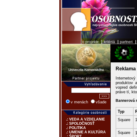
|
|
o projekte
kritériá
partneri
Reklama
Internetový
produktov 
vopred defi
práve tí, kt
Bannerová 
v menách
všade
Typ
.: VEDA A VZDELANIE
Square
.: SPOLOČNOSŤ
.: POLITIKA
.: UMENIE A KULTÚRA
Square
.: ŠPORT