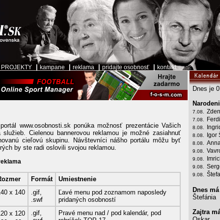
|
|
|
|
|
PROJEKTY
kampane
reklama
pridajte osobnosť
kontakt
Dnes je 0
Narodeni
Zden
7.08.
Ferd
7.08.
 portál www.osobnosti.sk ponúka možnosť prezentácie Vašich
Ingr
8.08.
a služieb. Cielenou bannerovou reklamou je možné zasiahnuť
Igor 
8.08.
novanú cieľovú skupinu. Návštevníci nášho portálu môžu byť
Anna
8.08.
orých by ste radi oslovili svojou reklamou.
Vavr
9.08.
Imri
9.08.
reklama
Serg
9.08.
Štef
9.08.
Rozmer
Formát
Umiestnenie
Dnes má
140
x
140
.gif,
Ľavé menu pod zoznamom naposledy
Štefánia
.swf
pridaných osobností
Zajtra m
.gif,
Pravé menu nad / pod kalendár, pod
120
x
120
Oskar