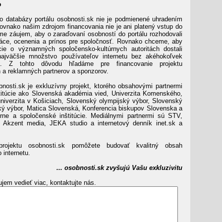
o
o databázy portálu osobnosti.sk nie je podmienené uhradením
rovnako našim zdrojom financovania nie je ani platený vstup do
me záujem, aby o zaraďovaní osobností do portálu rozhodovali
áce, ocenenia a prínos pre spoločnosť. Rovnako chceme, aby
cie o významných spoločensko-kultúrnych autoritách dostali
ajväčšie množstvo používateľov internetu bez akéhokoľvek
a. Z tohto dôvodu hľadáme pre financovanie projektu
a reklamných partnerov a sponzorov.
bnosti.sk je exkluzívny projekt, ktorého obsahovými partnermi
titúcie ako Slovenská akadémia vied, Univerzita Komenského,
niverzita v Košiciach, Slovenský olympijský výbor, Slovenský
ký výbor, Matica Slovenská, Konferencia biskupov Slovenska a
úrne a spoločenské inštitúcie. Mediálnymi partnermi sú STV,
, Akzent media, JEKA studio a internetový denník inet.sk a
projektu osobnosti.sk pomôžete budovať kvalitný obsah
 internetu.
... osobnosti.sk zvyšujú Vašu exkluzivitu
jem vedieť viac, kontaktujte nás.