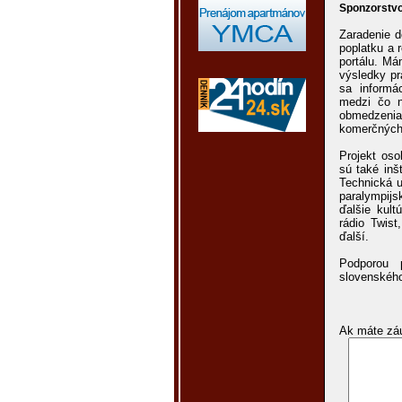
Sponzorstv
Zaradenie d
poplatku a 
portálu. Má
výsledky pr
sa informá
medzi čo n
obmedzeni
komerčných 
Projekt oso
sú také inš
Technická u
paralympijs
ďalšie kult
rádio Twist
ďalší.
Podporou 
slovenského
Ak máte záu