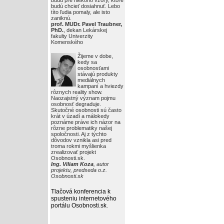
budú pre niekoho vzory, ktoré
budú chcieť dosiahnuť. Lebo
títo ľudia pomaly, ale isto
zaniknú.
prof. MUDr. Pavel Traubner,
PhD.
, dekan Lekárskej
fakulty Univerzity
Komenského
Žijeme v dobe,
kedy sa
osobnosťami
stávajú produkty
mediálnych
kampaní a hviezdy
rôznych reality show.
Naozajstný význam pojmu
osobnosť degraduje.
Skutočné osobnosti sú často
krát v úzadí a málokedy
poznáme práve ich názor na
rôzne problematiky našej
spoločnosti. Aj z týchto
dôvodov vznikla asi pred
troma rokmi myšlienka
zrealizovať projekt
Osobnosti.sk.
Ing. Viliam Koza
, autor
projektu, predseda o.z.
Osobnosti.sk
Tlačová konferencia k
spusteniu internetového
portálu Osobnosti.sk
.