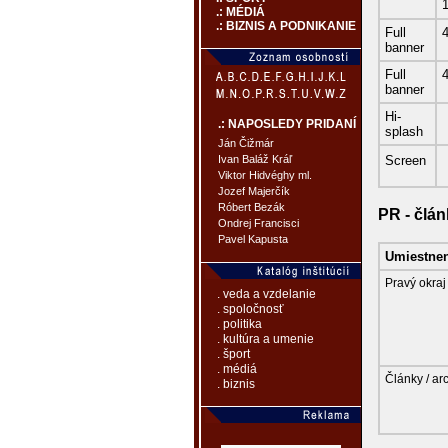
.: MÉDIÁ
.: BIZNIS A PODNIKANIE
Full
banner
Full
banner
Hi-
.: NAPOSLEDY PRIDANÍ
splash
Ján Čižmár
Screen
Ivan Baláž Kráľ
Viktor Hidvéghy ml.
Jozef Majerčík
Róbert Bezák
PR - člá
Ondrej Francisci
Pavel Kapusta
Umiestnen
Pravý
okraj
. veda a vzdelanie
. spoločnosť
. politika
. kultúra a umenie
. šport
. médiá
Články / ar
. biznis