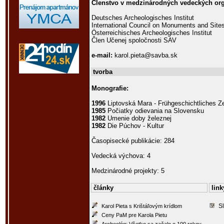
Členstvo v medzinárodných vedeckých org
Deutsches Archeologisches Institut
International Council on Monuments and Sit
Österreichisches Archeologisches Institut
Člen Učenej spoločnosti SAV
e-mail:
karol.pieta@savba.sk
tvorba
Monografie:
1996
Liptovská Mara - Frühgeschichtliches Z
1985
Počiatky odievania na Slovensku
1982
Umenie doby železnej
1982
Die Púchov - Kultur
Časopisecké publikácie: 284
Vedecká výchova: 4
Medzinárodné projekty: 5
články
link
S
Karol Pieta s Krištáľovým krídlom
Ceny PaM pre Karola Pietu