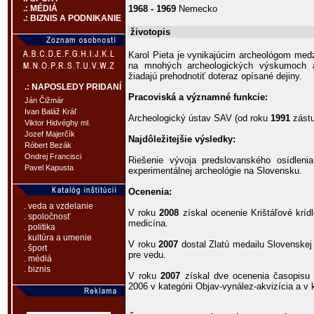
1968 - 1969
Nemecko
.: MÉDIÁ
.: BIZNIS A PODNIKANIE
životopis
Karol Pieta je vynikajúcim archeológom med
na mnohých archeologických výskumoch a
žiadajú prehodnotiť doteraz opísané dejiny.
.: NAPOSLEDY PRIDANÍ
Pracoviská a významné funkcie:
Ján Čižmár
Ivan Baláž Kráľ
Archeologický ústav SAV (od roku
1991
zástu
Viktor Hidvéghy ml.
Jozef Majerčík
Najdôležitejšie výsledky:
Róbert Bezák
Ondrej Francisci
Riešenie vývoja predslovanského osídleni
Pavel Kapusta
experimentálnej archeológie na Slovensku.
Ocenenia:
. veda a vzdelanie
V roku
2008
získal ocenenie Krištáľové kríd
. spoločnosť
medicína.
. politika
. kultúra a umenie
V roku
2007
dostal Zlatú medailu Slovenskej
. šport
pre vedu.
. médiá
. biznis
V roku
2007
získal dve ocenenia časopisu
2006 v kategórii Objav-vynález-akvizícia a v 