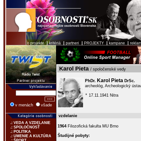
|
|
|
|
|
o projekte
kritériá
partneri
PROJEKTY
kampane
rekla
Karol Pieta
/ spoločenské vedy
Karol Pieta
PhDr.
DrSc.
archeológ, Archeologický úst
17.11.1941 Nitra
*
v menách
všade
vzdelanie
.: VEDA A VZDELANIE
1964
Filozofická fakulta MU Brno
.: SPOLOČNOSŤ
.: POLITIKA
Študijné pobyty:
.: UMENIE A KULTÚRA
.: ŠPORT