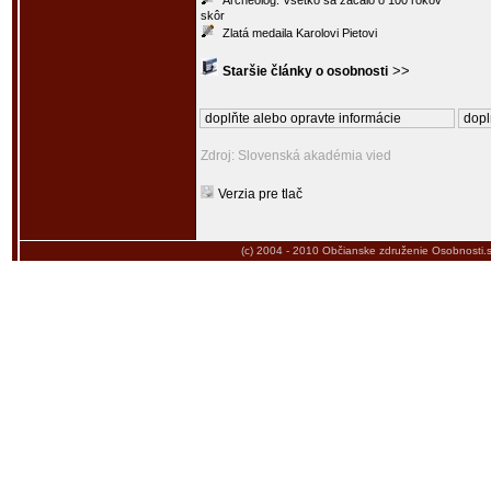
Archeológ: Všetko sa začalo o 100 rokov
skôr
Zlatá medaila Karolovi Pietovi
>>
Staršie články o osobnosti
doplňte alebo opravte informácie
dopl
Zdroj: Slovenská akadémia vied
Verzia pre tlač
(c) 2004 - 2010
Občianske združenie Osobnosti.