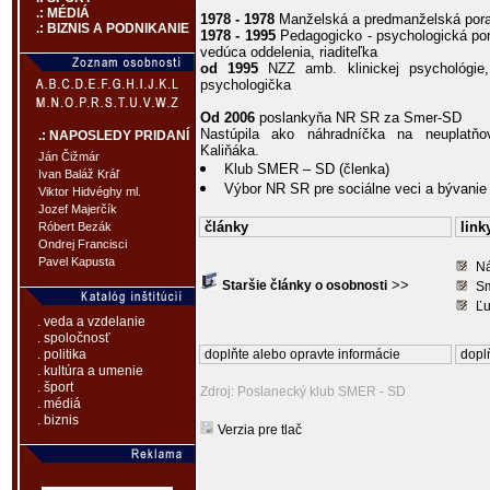
.: MÉDIÁ
1978 - 1978
Manželská a predmanželská porad
.: BIZNIS A PODNIKANIE
1978 - 1995
Pedagogicko - psychologická por
vedúca oddelenia, riaditeľka
od 1995
NZZ amb. klinickej psychológie,
psychologička
Od 2006
poslankyňa NR SR za Smer-SD
Nastúpila ako náhradníčka na neuplatň
.: NAPOSLEDY PRIDANÍ
Kaliňáka.
Ján Čižmár
Klub SMER – SD (členka)
Ivan Baláž Kráľ
Výbor NR SR pre sociálne veci a bývanie 
Viktor Hidvéghy ml.
Jozef Majerčík
články
link
Róbert Bezák
Ondrej Francisci
Pavel Kapusta
Ná
>>
Staršie články o osobnosti
Sm
Ľu
. veda a vzdelanie
. spoločnosť
doplňte alebo opravte informácie
doplň
. politika
. kultúra a umenie
. šport
Zdroj: Poslanecký klub SMER - SD
. médiá
. biznis
Verzia pre tlač