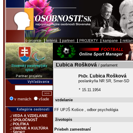
|
|
|
|
|
o projekte
kritériá
partneri
PROJEKTY
kampane
rekla
Ľubica Rošková
/ parlament
Ľubica Rošková
PhDr.
poslankyňa NR SR, Smer-SD
15.11.1954
*
v menách
všade
vzdelanie
FF UPJŠ Košice , odbor psychológia
.: VEDA A VZDELANIE
životopis
.: SPOLOČNOSŤ
.: POLITIKA
.: UMENIE A KULTÚRA
Priebeh zamestnaní
.: ŠPORT