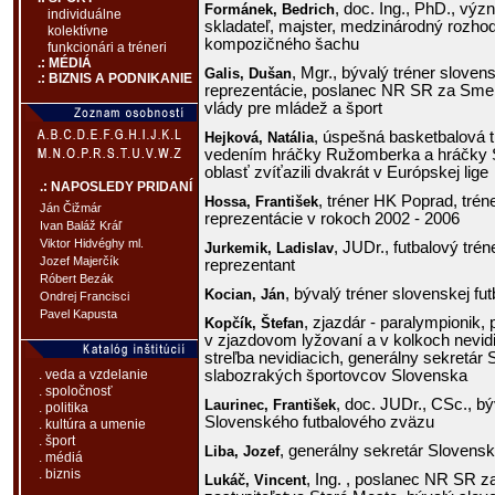
, doc. Ing., PhD., v
Formánek,
Bedrich
individuálne
skladateľ, majster, medzinárodný rozhod
kolektívne
kompozičného šachu
funkcionári a tréneri
.: MÉDIÁ
, Mgr., bývalý tréner slovens
Galis,
Dušan
.: BIZNIS A PODNIKANIE
reprezentácie, poslanec NR SR za Sm
vlády pre mládež a šport
, úspešná basketbalová t
Hejková,
Natália
vedením hráčky Ružomberka a hráčky
oblasť zvíťazili dvakrát v Európskej lige
.: NAPOSLEDY PRIDANÍ
, tréner HK Poprad, trén
Hossa,
František
Ján Čižmár
reprezentácie v rokoch 2002 - 2006
Ivan Baláž Kráľ
Viktor Hidvéghy ml.
, JUDr., futbalový tré
Jurkemik,
Ladislav
Jozef Majerčík
reprezentant
Róbert Bezák
, bývalý tréner slovenskej fu
Kocian,
Ján
Ondrej Francisci
Pavel Kapusta
, zjazdár - paralympionik,
Kopčík,
Štefan
v zjazdovom lyžovaní a v kolkoch nevid
streľba nevidiacich, generálny sekretár 
slabozrakých športovcov Slovenska
. veda a vzdelanie
. spoločnosť
, doc. JUDr., CSc., bý
Laurinec,
František
. politika
Slovenského futbalového zväzu
. kultúra a umenie
. šport
, generálny sekretár Slovens
Liba,
Jozef
. médiá
. biznis
, Ing. , poslanec NR SR 
Lukáč,
Vincent