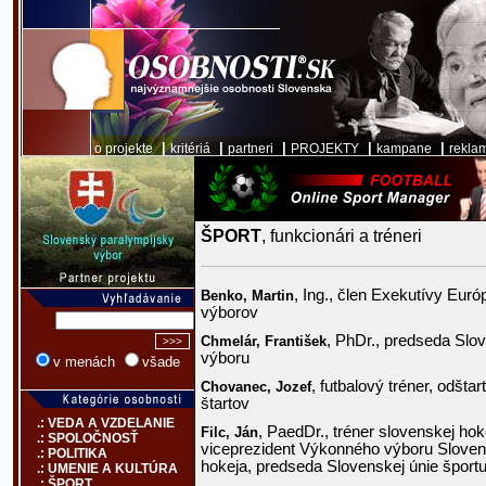
|
|
|
|
|
o projekte
kritériá
partneri
PROJEKTY
kampane
rekla
ŠPORT
, funkcionári a tréneri
, Ing., člen Exekutívy Eur
Benko,
Martin
výborov
, PhDr., predseda Slo
Chmelár,
František
výboru
v menách
všade
, futbalový tréner, odšta
Chovanec,
Jozef
štartov
.: VEDA A VZDELANIE
, PaedDr., tréner slovenskej hok
Filc,
Ján
.: SPOLOČNOSŤ
viceprezident Výkonného výboru Slove
.: POLITIKA
hokeja, predseda Slovenskej únie šport
.: UMENIE A KULTÚRA
.: ŠPORT