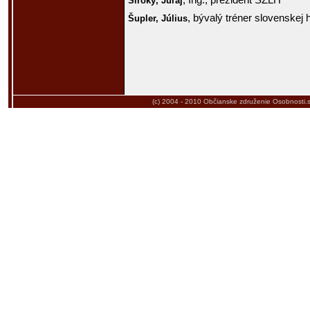
, Ing., prezident SZĽH
Široký,
Juraj
, bývalý tréner slovenskej 
Šupler,
Július
(c) 2004 - 2010
Občianske združenie Osobnosti.