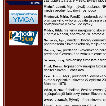
zastupiteľstva Staré Mesto, bývalý slove
, Mgr., bývalý poslanec 
Micheľ,
Ľuboš
medzinárodný futbalový rozhodca
, PaedDr., podpredsedn
Mračnová,
Mária
olympijského výboru, bývalá úspešná 
olympionička v skoku do výšky
, trénerka najlepšieho slov
Múdra,
Hilda
Ondreja Nepelu, športovca 20. storočia
, PaedDr., bývalý generál
Nemeček,
Igor
podpredseda Slovenského olympijského
, predseda Slovenského para
Riapoš,
Ján
predseda Slovenského zväzu telesne po
, slovenský futbalista a tré
Szikora,
Juraj
, trojnásobný najlepší futba
Tittel,
Dušan
riaditeľ Slovanu Bratislava
, Mgr., prezident Slovenskéh
Tkáč,
Anton
sveta v cyklistike, slovenský cyklista 20
Montrale 1976
, futbalista, československ
Vičan,
Michal
najúspešnejší futbalový tréner Slovensk
, Bývalý tréner slovenske
Weiss,
Vladimír