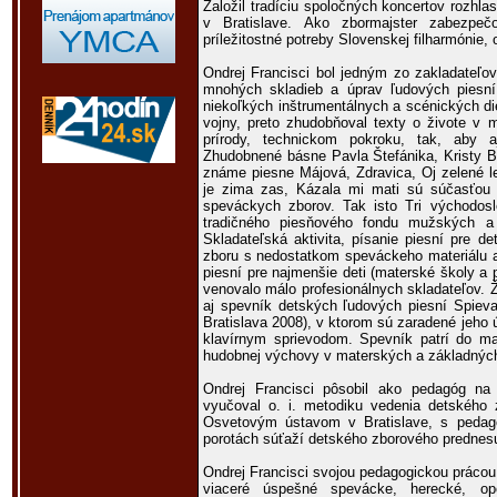
Založil tradíciu spoločných koncertov rozhl
v Bratislave. Ako zbormajster zabezpeč
príležitostné potreby Slovenskej filharmónie,
Ondrej Francisci bol jedným zo zakladateľov
mnohých skladieb a úprav ľudových piesní 
niekoľkých inštrumentálnych a scénických diel
vojny, preto zhudobňoval texty o živote v m
prírody, technickom pokroku, tak, aby a
Zhudobnené básne Pavla Štefánika, Kristy B
známe piesne Májová, Zdravica, Oj zelené l
je zima zas, Kázala mi mati sú súčasťou 
speváckych zborov. Tak isto Tri východosl
tradičného piesňového fondu mužských a
Skladateľská aktivita, písanie piesní pre d
zboru s nedostatkom speváckeho materiálu 
piesní pre najmenšie deti (materské školy a p
venovalo málo profesionálnych skladateľov. Ž
aj spevník detských ľudových piesní Spiev
Bratislava 2008), v ktorom sú zaradené jeho
klavírnym sprievodom. Spevník patrí do ma
hudobnej výchovy v materských a základnýc
Ondrej Francisci pôsobil ako pedagóg na 
vyučoval o. i. metodiku vedenia detského 
Osvetovým ústavom v Bratislave, s pedag
porotách súťaží detského zborového prednes
Ondrej Francisci svojou pedagogickou prácou v
viaceré úspešné spevácke, herecké, ope