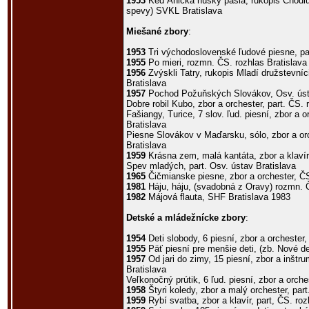
1953
Keď Anička húsky pásla, rukopis Chodi
spevy) SVKL Bratislava
Miešané zbory
:
1953
Tri východoslovenské ľudové piesne, par
1955
Po mieri, rozmn. ČS. rozhlas Bratislava
1956
Zvýskli Tatry, rukopis Mladí družstevníc
Bratislava
1957
Pochod Požuňských Slovákov, Osv. úst
Dobre robil Kubo, zbor a orchester, part. ČS. 
Fašiangy, Turice, 7 slov. ľud. piesní, zbor a o
Bratislava
Piesne Slovákov v Maďarsku, sólo, zbor a orc
Bratislava
1959
Krásna zem, malá kantáta, zbor a klavír,
Spev mladých, part. Osv. ústav Bratislava
1965
Čičmianske piesne, zbor a orchester, ČS
1981
Háju, háju, (svadobná z Oravy) rozmn. Č
1982
Májová flauta, SHF Bratislava 1983
Detské a mládežnícke zbory
:
1954
Deti slobody, 6 piesní, zbor a orchester,
1955
Päť piesní pre menšie deti, (zb. Nové d
1957
Od jari do zimy, 15 piesní, zbor a inštru
Bratislava
Veľkonočný prútik, 6 ľud. piesní, zbor a orche
1958
Štyri koledy, zbor a malý orchester, part
1959
Rybí svatba, zbor a klavír, part, ČS. roz