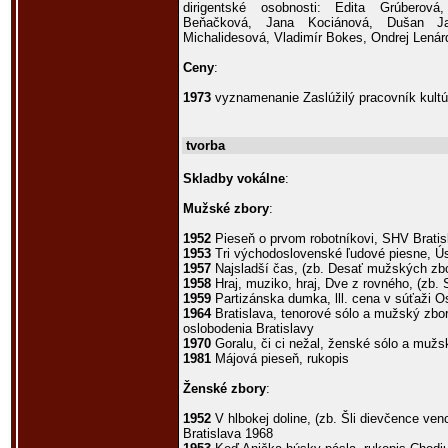
dirigentské osobnosti: Edita Grúberov
Beňačková, Jana Kociánová, Dušan Ja
Michalidesová, Vladimír Bokes, Ondrej Lenárd
Ceny
:
1973
vyznamenanie Zaslúžilý pracovník kultú
tvorba
Skladby vokálne
:
Mužské zbory
:
1952
Pieseň o prvom robotníkovi, SHV Bratis
1953
Tri východoslovenské ľudové piesne, Ús
1957
Najsladší čas, (zb. Desať mužských zb
1958
Hraj, muziko, hraj, Dve z rovného, (zb.
1959
Partizánska dumka, lll. cena v súťaži Os
1964
Bratislava, tenorové sólo a mužský zbor,
oslobodenia Bratislavy
1970
Goralu, či ci nežal, ženské sólo a mužs
1981
Májová pieseň, rukopis
Ženské zbory
:
1952
V hlbokej doline, (zb. Šli dievčence ven
Bratislava 1968