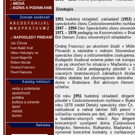
.: MÉDIÁ
.: BIZNIS A PODNIKANIE
životopis
1951
hudobný skladateľ, zakladateľ (
1953
) 
speváckeho zboru Československého rozhlasu
1947 – 1954
člen Speváckeho zboru slovensk
1971 – 1976
pedagóg na Konzervatóriu v Brat
Bol členom Zväzu slovenských skladateľov
.: NAPOSLEDY PRIDANÍ
Ján Čižmár
Ondrej Francisci po ukončení štúdií v Mišk
Ivan Baláž Kráľ
Pitvaroši a následne v rodnom Slovensko
Viktor Hidvéghy ml.
spevácke zbory a inštrumentálne zoskupenia.
Jozef Majerčík
Budapešti študoval externe jeden rok kompoz
Róbert Bezák
a po jej skončení ho situácia v Maďarsku a vz
Ondrej Francisci
Slovensko. Začal pedagogicky pôsobiť v 
Pavel Kapusta
viacerých bratislavských základných školá
Krátke obdobie bol zbormajstrom detského
dome v Bratislave. Bol aktívnym členom
učiteľov.
. veda a vzdelanie
. spoločnosť
Od roku
1951
hudobný skladateľ, dirigent
. politika
pôsobil v Československom rozhlase v Bratis
. kultúra a umenie
roku 1978 viedol Detský spevácky zbor Čs. 
. šport
naštudoval a nahral takmer 500 piesní na
. médiá
súčasťou vysielania pre deti, aktívnym činit
. biznis
a hudobno–slovných relácií. Ako dirige
koncertných vystúpení doma (Českosloven
Belgicko, Nemecko, Bulharsko, Maďarsko, R
výmenné koncertné kontakty s rozhlasovým