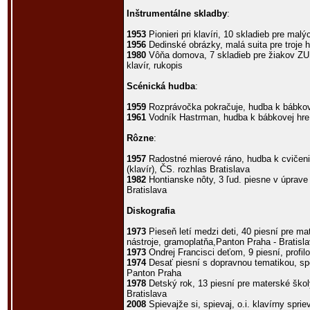
Inštrumentálne skladby
:
1953
Pionieri pri klavíri, 10 skladieb pre malý
1956
Dedinské obrázky, malá suita pre troje hu
1980
Vôňa domova, 7 skladieb pre žiakov ZUŠ, 
klavír, rukopis
Scénická hudba
:
1959
Rozprávočka pokračuje, hudba k bábkovej
1961
Vodník Hastrman, hudba k bábkovej hre p
Rôzne
:
1957
Radostné mierové ráno, hudba k cvičeniu
(klavír), ČS. rozhlas Bratislava
1982
Hontianske nôty, 3 ľud. piesne v úprave 
Bratislava
Diskografia
1973
Pieseň letí medzi deti, 40 piesní pre ma
nástroje, gramoplatňa,Panton Praha - Bratisl
1973
Ondrej Francisci deťom, 9 piesní, profi
1974
Desať piesní s dopravnou tematikou, spe
Panton Praha
1978
Detský rok, 13 piesní pre materské ško
Bratislava
2008
Spievajže si, spievaj, o.i. klavírny spri