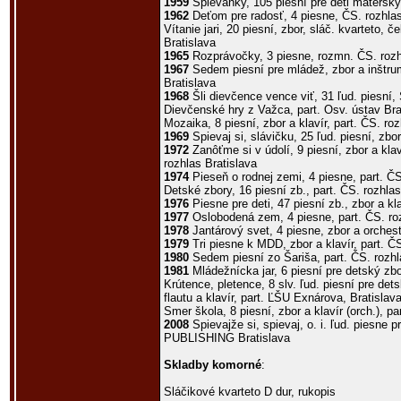
1959
Spievanky, 105 piesní pre deti materský
1962
Deťom pre radosť, 4 piesne, ČS. rozhlas
Vítanie jari, 20 piesní, zbor, sláč. kvarteto, č
Bratislava
1965
Rozprávočky, 3 piesne, rozmn. ČS. rozh
1967
Sedem piesní pre mládež, zbor a inštrum
Bratislava
1968
Šli dievčence vence viť, 31 ľud. piesní,
Dievčenské hry z Važca, part. Osv. ústav Bra
Mozaika, 8 piesní, zbor a klavír, part. ČS. ro
1969
Spievaj si, slávičku, 25 ľud. piesní, zb
1972
Zanôťme si v údolí, 9 piesní, zbor a klaví
rozhlas Bratislava
1974
Pieseň o rodnej zemi, 4 piesne, part. ČS
Detské zbory, 16 piesní zb., part. ČS. rozhlas
1976
Piesne pre deti, 47 piesní zb., zbor a kl
1977
Oslobodená zem, 4 piesne, part. ČS. roz
1978
Jantárový svet, 4 piesne, zbor a orcheste
1979
Tri piesne k MDD, zbor a klavír, part. ČS
1980
Sedem piesní zo Šariša, part. ČS. rozhl
1981
Mládežnícka jar, 6 piesní pre detský zbo
Krútence, pletence, 8 slv. ľud. piesní pre det
flautu a klavír, part. ĽŠU Exnárova, Bratislav
Smer škola, 8 piesní, zbor a klavír (orch.), pa
2008
Spievajže si, spievaj, o. i. ľud. piesne p
PUBLISHING Bratislava
Skladby komorné
:
Sláčikové kvarteto D dur, rukopis