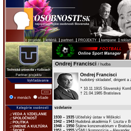
|
|
|
|
|
o projekte
kritériá
partneri
PROJEKTY
kampane
rekla
Ondrej Francisci
/ hudba
Ondrej Francisci
hudobný skladateľ, dirigent a
10.11.1915 Slovenský Kom
*
21.04.1985 Bratislava
†
v menách
všade
vzdelanie
.: VEDA A VZDELANIE
1930 – 1935
Učiteľský ústav v Miškolci
.: SPOLOČNOSŤ
1942 – 1943
Hudobná akadémia F. Liszta v B
.: POLITIKA
1948 – 1950
Štátne konzervatórium v Bratisl
.: UMENIE A KULTÚRA
1951 – 1955
VŠMU (kompozícia – Alexander
.: ŠPORT