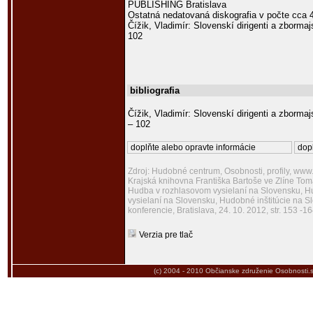
PUBLISHING Bratislava
Ostatná nedatovaná diskografia v počte cca 40 
Čížik, Vladimír: Slovenskí dirigenti a zbormaj
102
bibliografia
Čížik, Vladimír: Slovenskí dirigenti a zbormaj
– 102
doplňte alebo opravte informácie
dopl
Zdroj: Hudobné centrum, Osobnosti, profily, www
Krajská knihovna Františka Bartoše ve Zlíne To
Hudba v rozhlasovom vysielaní na Slovensku, H
vysielaní na Slovensku, Hudobné inštitúcie na S
konferencie, Bratislava, 24. 10. 2012, str. 153
Verzia pre tlač
(c) 2004 - 2010
Občianske združenie Osobnosti.