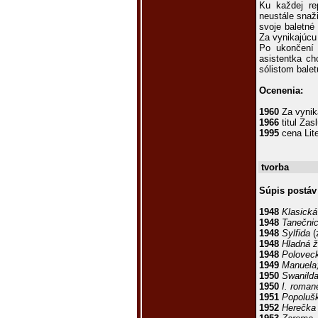
Ku každej re
neustále snaž
svoje baletné
Za vynikajúcu 
Po ukončení 
asistentka ch
sólistom bale
Ocenenia:
1960
Za vynik
1966
titul Zas
1995
cena Lite
tvorba
Súpis postáv
1948
Klasická
1948
Tanečnic
1948
Sylfida
(
1948
Hladná 
1948
Polovec
1949
Manuela;
1950
Swanild
1950
I. roman
1951
Popoluš
1952
Herečka 