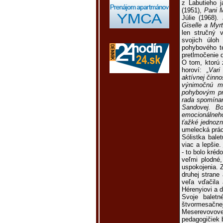
z Labutieho j
(1951),
Pani 
Júlie (1968).
Giselle a Myr
len stručný 
svojich úloh
pohybového te
pretlmočenie 
O tom, ktorú 
horoví:
„Vari
aktívnej činno
výnimočnú mo
pohybovým pre
rada spomínam
Sandovej. B
emocionálneho
ťažké jednozna
umelecká prác
Sólistka bale
viac a lepšie
- to bolo kréd
veľmi plodné,
uspokojenia. Z
druhej strane
veľa vďačila
Hérenyiovi a 
Svoje baletn
štvormesačn
Meserevovovej
pedagogičiek 