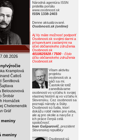
Národná agentúra ISSN
pridelila portálu
www.osobnosti.sk
ISSN 1338-2403
Denne aktualizované.
Osobnosti.sk (online)
Aj Vy máte možnosť podporiť
Osobnosti.sk svojimi darmi a
príspevkami zaslanými na
účet občianskeho združenia
Osobnosti.sk
4010825928 / 7500
- číslo
7.08.2026
účtu občianskeho združenia
Osobnosti.sk
ny/výročie
Vítam aktivitu
ka Kramplová
projektu
inand Čatloš
osobnosti.sk a
id Šenitková
páči sa mi.
Častokrát totiž
 Šajtlava
zanedbávame
 Belousovová
osobnosti vo vzťahu k svojej
o Šrobár
vlastnej histórií aj vo vzťahu k
Slovensku. Cez osobnosti sa
ch Hornáček
poznajú národy a štáty.
ej Chelemendik
Osobnosti sú ľudia, ktorí
an Gráf
dokážu robiť nielen pre seba,
ale aj pre okolie a navyše z
ich práce čerpá celá
 meniny
spoločnosť.
Ivan Gašparovič
, prezident
Slovenskej repulibky
á meniny
Osobnosti sú