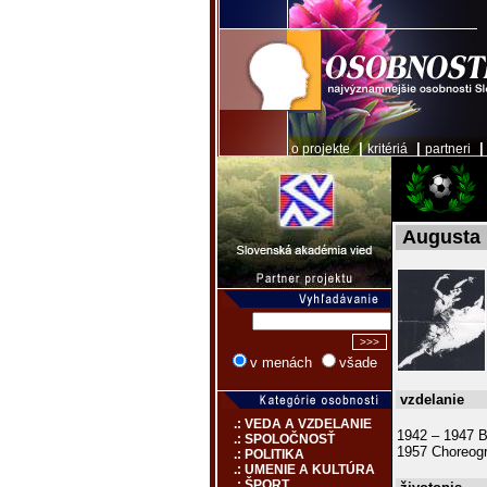
|
|
o projekte
kritériá
partneri
Augusta 
v menách
všade
vzdelanie
.: VEDA A VZDELANIE
1942 – 1947 B
.: SPOLOČNOSŤ
1957 Choreogr
.: POLITIKA
.: UMENIE A KULTÚRA
.: ŠPORT