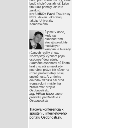
budú pre niekoho vzory, ktoré
budú chcieť dosiahnuť. Lebo
títo ľudia pomaly, ale isto
zaniknú.
prof. MUDr. Pavel Traubner,
PhD.
, dekan Lekárskej
fakulty Univerzity
Komenského
Žijeme v dobe,
kedy sa
osobnosťami
stávajú produkty
mediálnych
kampaní a hviezdy
rôznych reality show.
Naozajstný význam pojmu
osobnosť degraduje.
Skutočné osobnosti sú často
krát v úzadí a málokedy
poznáme práve ich názor na
rôzne problematiky našej
spoločnosti. Aj z týchto
dôvodov vznikla asi pred
troma rokmi myšlienka
zrealizovať projekt
Osobnosti.sk.
Ing. Viliam Koza
, autor
projektu, predseda o.z.
Osobnosti.sk
Tlačová konferencia k
spusteniu internetového
portálu Osobnosti.sk
.