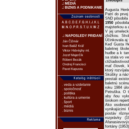
životopis
.: MÉDIÁ
.: BIZNIS A PODNIKANIE
Augusta Herén
Patrí do prvej
SND pôsobila
1950
pôsobil
majsterkou a 
V jej umeleck
zložkou. Stvá
.: NAPOSLEDY PRIDANÍ
Účinkovala aj 
Ján Čižmár
Keď Gusta Her
Ivan Baláž Kráľ
baletnej škol
Viktor Hidvéghy ml.
hudbe a k ta
Jozef Majerčík
sa stala vo v
Róbert Bezák
ctižiadostivos
Ondrej Francisci
mať človek, k
Pavel Kapusta
ktorý rozvíja
Skúšky a nácv
prestali exist
baletnú scénu
. veda a vzdelanie
roku 1984 úl
. spoločnosť
Petruška. O t
. politika
aby ňou vykr
. kultúra a umenie
širokom reper
. šport
Ako osobnosť
. médiá
vynikajúcimi 
. biznis
postáv rôzn
rozprávky (
Afanasievový
fontány (1953