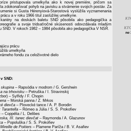
príze pristupovala umelkyňa ako k novej premiére, pričom sa
ila zdokonaľovať pohyb na javisku a stvárnenie svojich postáv. Za
 umenie si Gusta Hérenyiová-Starostová vyslúžila vyznamenania
prácu a v roku 1966 titul zaslúžilej umelkyne.
KT
kariéry na doskách baletu SND pôsobila ako pedagogička a
oreografie a svoje tridsaťročné skúsenosti odovzdávala mladým
KT
tu SND. V rokoch 1982 – 1984 pôsobila ako pedagogička V NSR.
na 
ajúcu prácu
lúžilá umelkyňa
rárneho fondu za celoživotné dielo
 v SND:
 skupina
– Rapsódia v modrom / G. Gershwin
a na trhovisku
– Petruška / I. Stravinskij
zbor) – Sylfidy / F. Chopin
žena
– Morská panna / Z. Mrkos
ké dievča
– Plovecké tance / A. P. Borodin
 Tarantella
– Rómeo a Júlia / S. S. Prokofiev
a
– Coppélia / L. Delibes
eska, III. tanec dievčat
– Raymonda / A. Glazunov
ka
– Popoluška / S. S. Prokofiev
Mireille de Poitiers
– Plamene Paríža / B. V. Asafiev