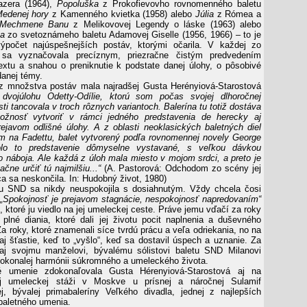
azera (1964),
Popoluška
z Prokofievovho rovnomenného baletu
Medenej hory
z Kamenného kvietka (1958) alebo
Júlia
z Rómea a
Mechmene Banu
z Melikovovej Legendy o láske (1963) alebo
ta
zo svetoznámeho baletu Adamovej Giselle (1956, 1966) – to je
výpočet najúspešnejších postáv, ktorými očarila. V každej zo
 sa vyznačovala precíznym, priezračne čistým predvedením
xtu a snahou o preniknutie k podstate danej úlohy, o pôsobivé
danej témy.
z množstva postáv mala najradšej Gusta Herényiová-Starostová
 dvojúlohu Odetty-Odílie, ktorú som počas svojej dlhoročnej
sti tancovala v troch rôznych variantoch. Balerína tu totiž dostáva
žnosť vytvoriť v rámci jedného predstavenia de herecky aj
javom odlišné úlohy. A z oblasti neoklasických baletných diel
 na Fadettu, balet vytvorený podľa rovnomennej novely George
olo to predstavenie dômyselne vystavané, s veľkou dávkou
 náboja. Ale každá z úloh mala miesto v mojom srdci, a preto je
čne určiť tú najmilšiu...“
(A. Pastorová: Odchodom zo scény jej
a sa neskončila. In: Hudobný život, 1980)
tu SND sa nikdy neuspokojila s dosiahnutým. Vždy chcela čosi
.
„Spokojnosť je prejavom stagnácie, nespokojnosť napredovaním“
o, ktoré ju viedlo na jej umeleckej ceste. Práve jemu vďačí za roky
 plné diania, ktoré dali jej životu pocit naplnenia a duševného
a roky, ktoré znamenali síce tvrdú prácu a veľa odriekania, no na
 aj šťastie, keď to „vyšlo“, keď sa dostavil úspech a uznanie. Za
 aj svojmu manželovi, bývalému sólistovi baletu SND Milanovi
dokonalej harmónii súkromného a umeleckého života.
é umenie zdokonaľovala Gusta Hérenyiová-Starostová aj na
ej umeleckej stáži v Moskve u prísnej a náročnej Sulamif
, bývalej primabaleríny Veľkého divadla, jednej z najlepších
baletného umenia.