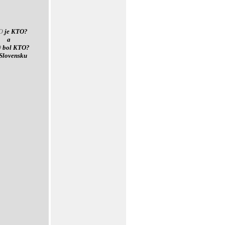
O
je KTO?
a
O
bol KTO?
Slovensku