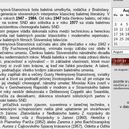
yiová-Starostová bola baletná umelkyňa, rodáčka z Bratislavy.
Aug
 generácie slovenských interpretov klasickej baletnej literatúry. V
Po
Ut
St
 v rokoch
1947 – 1984.
Od roku
1947
bola členkou baletu, od roku
a na scéne SND ako sólistka a v roku
1977
sa stala baletnou
3
4
5
asistentkou choreografa baletu SND.
10
11
1
om prejave vládla dokonalá súhra medzi technickou a hereckou
17
18
1
rnila rad baletných postáv klasického i moderného repertoáru.
24
25
2
v baletných filmoch Slovenskej televízie.
ényiová-Starostová začínala ako útle dievčatko v roku 1942 v
31
e Elly Fuchsovej-Lehotskej, vnímala svoju záľubu cez obdiv k
nečnému umeniu. Členkou baletu Slovenského národného divadla
eku sedemnástich rokov. Mladá baletka v sebe mala zdravú dávku
ti, pracovitosť a vytrvalosť – tri základné vlastnosti, ktoré musí
torý si zvolí toto krásne, aj keď nie ľahké povolanie. A talent,
la, podriaďujúc všetko tvrdým zákonom baletného umenia.
za august 
iky zapĺňali dni a večery Gusty Herényiovej-Starostovej, sviatky
ovať a život sa podriadil prísnej životospráve. Ale už pri vstupe na
pozrite s
 jej vtedajší choreograf, národný umelec Miroslav Kúra zveril v
rebríček je 
ohu v Gershwinovej Rapsódii v modrom a v Stravinského balete
návštevnost
ri roky neskôr debutovala v Delibesovej Coppélii ako Swanilda,
očila za desiatkami, dokonca stovkami sólistických partov v
toári baletu SND.
os
 príťažlivá svojím zjavom, suverénna v tanečnej technike, s
v data
hereckými schopnosťami našla plné uplatnenie pri stvárňovaní
ych žánrov.
Zlatovláska
z Nedbalovho baletu Z rozprávky do
1956),
lesná víla
z Rozprávky o Janovi (1960).
Herečka
z
ch Plameňov Paríža (1952) alebo
Zarema
z jeho Bachčisarajskej
).
Aurora
z Čajkovského Spiacej krásavice (1957),
Odetta a Odília