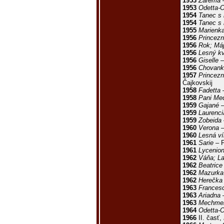
1953
Zarema
–
1953
Odetta-O
1954
Tanec s 
1954
Tanec s 
1955
Marienka
1956
Princezn
1956
Rok; Má
1956
Lesný k
1956
Giselle
–
1956
Chovanka
1957
Princezn
Čajkovskij
1958
Fadetta
–
1958
Pani Med
1959
Gajané
–
1959
Laurenci
1959
Zobeida
1960
Verona
–
1960
Lesná ví
1961
Sarie
– P
1961
Lycenio
1962
Váňa; La
1962
Beatrice
1962
Mazurka
1962
Herečka
1963
Frances
1963
Ariadna
–
1963
Mechme
1964
Odetta-O
1966
II. časť,