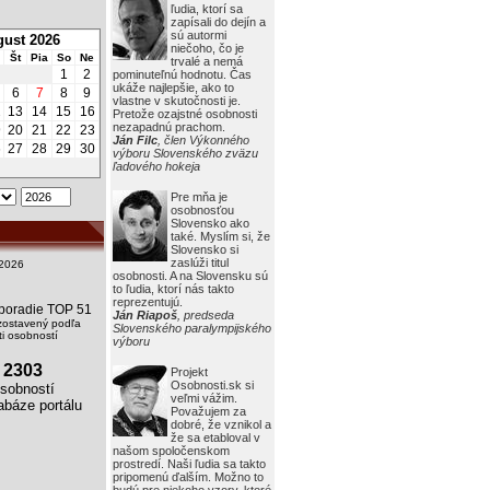
ľudia, ktorí sa
zapísali do dejín a
sú autormi
ust 2026
niečoho, čo je
Št
Pia
So
Ne
trvalé a nemá
1
2
pominuteľnú hodnotu. Čas
ukáže najlepšie, ako to
6
7
8
9
vlastne v skutočnosti je.
2
13
14
15
16
Pretože ozajstné osobnosti
nezapadnú prachom.
9
20
21
22
23
Ján Filc
, člen Výkonného
6
27
28
29
30
výboru Slovenského zväzu
ľadového hokeja
Pre mňa je
osobnosťou
Slovensko ako
také. Myslím si, že
Slovensko si
zaslúži titul
2026
osobnosti. A na Slovensku sú
to ľudia, ktorí nás takto
reprezentujú.
i poradie TOP 51
Ján Riapoš
, predseda
zostavený podľa
Slovenského paralympijského
i osobností
výboru
2303
Projekt
Osobnosti.sk si
obností
veľmi vážim.
báze portálu
Považujem za
dobré, že vznikol a
že sa etabloval v
našom spoločenskom
prostredí. Naši ľudia sa takto
pripomenú ďalším. Možno to