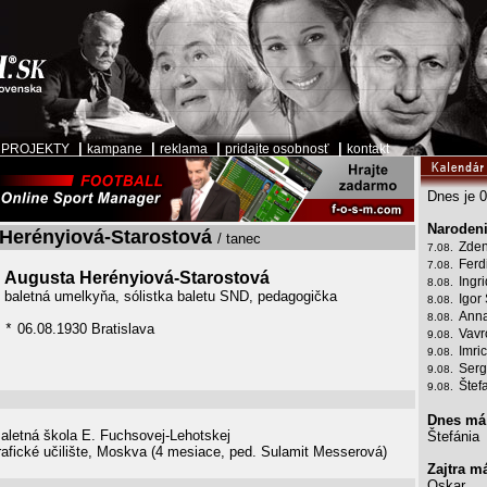
|
|
|
|
|
PROJEKTY
kampane
reklama
pridajte osobnosť
kontakt
Dnes je 0
Narodeni
Herényiová-Starostová
/ tanec
Zden
7.08.
Ferd
7.08.
Augusta Herényiová-Starostová
Ingr
8.08.
baletná umelkyňa, sólistka baletu SND, pedagogička
Igor
8.08.
Anna
8.08.
06.08.1930 Bratislava
*
Vavr
9.08.
Imri
9.08.
Serg
9.08.
Štef
9.08.
Dnes má
aletná škola E. Fuchsovej-Lehotskej
Štefánia
afické učilište, Moskva (4 mesiace, ped. Sulamit Messerová)
Zajtra m
Oskar