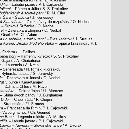
 Bachčisarajská fontána / B. V. Asafiev
dília
– Labutie jazero / P. I. Čajkovskij
ľaliami
– Rómeo a Júlia / S. S. Prokofiev
bubienkami; 4 sólové páry
/ R. M. Glier
; Šára
– Šatôčka / J. Kenessey
á Zlatovláska
– Z rozprávky do rozprávky / O. Nedbal
j
– Šípková Ruženka / O. Nedbal
vet
– Zvieratká a zbojníci / O. Nedbal
 Giselle / A. Ch. Adam
 IV. ročníka; súťaž v tanci
– Ples kadetov / J. Strauss
á Aurora; Družka Modrého vtáka
– Spiaca krásavica / P. I.
 Fadetta / L. Delibes
enej hory
– Kamenný kvietok / S. S. Prokofiev
 Gajané / A. Chačaturian
a
– Laurencia / A. Krejn
– Šeherezáda / N. Rimskij-Korsakov
 Rytierska balada / Š. Jurovský
la
– Rozprávka o Janovi / O. Nedbal
úť v búrke / Kara-Karajev
n
– Dafnis a Chloe / M. Ravel
stovička
– Doktor Jajbolí / I. Morozov
– Sluha dvoch pánov / J. Burghauser
 D dur
– Chopiniáda / F. Chopin
– Straussiád a /J. Strauss
ca
– Francesca da Rimini/P. I. Čajkovskij
 Valpurgina noc / Ch. Gounod
ne Banu
– Legenda o láske / A. Melikov
dília
– Labutie jazero / P. I. Čajkovskij
Dievča – Nevesta
– Slovanské tance / A. Dvořák