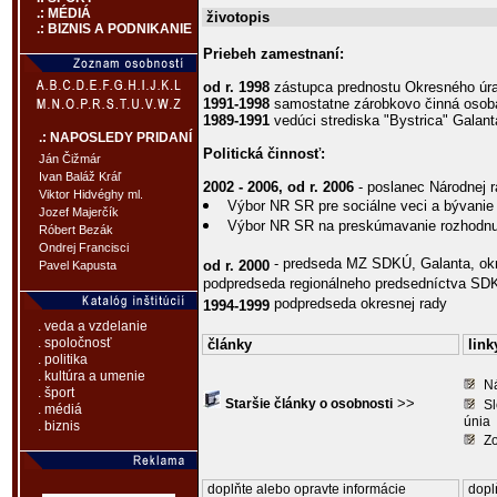
.: MÉDIÁ
životopis
.: BIZNIS A PODNIKANIE
Priebeh zamestnaní:
od r. 1998
zástupca prednostu Okresného úra
1991-1998
samostatne zárobkovo činná osoba 
1989-1991
vedúci strediska "Bystrica" Galant
.: NAPOSLEDY PRIDANÍ
Politická činnosť:
Ján Čižmár
Ivan Baláž Kráľ
2002 - 2006, od r. 2006
- poslanec Národnej
Viktor Hidvéghy ml.
Výbor NR SR pre sociálne veci a bývanie 
Jozef Majerčík
Výbor NR SR na preskúmavanie rozhodnu
Róbert Bezák
Ondrej Francisci
- predseda MZ SDKÚ, Galanta, ok
od r. 2000
Pavel Kapusta
podpredseda regionálneho predsedníctva SD
podpredseda okresnej rady
1994-1999
. veda a vzdelanie
. spoločnosť
články
link
. politika
. kultúra a umenie
N
. šport
>>
Staršie články o osobnosti
Sl
. médiá
únia
. biznis
Zo
doplňte alebo opravte informácie
dopl