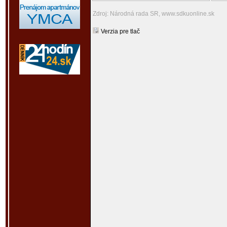
Zdroj: Národná rada SR, www.sdkuonline.sk
Verzia pre tlač