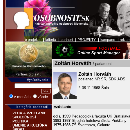
|
|
|
|
|
o projekte
kritériá
partneri
PROJEKTY
kampane
rekla
Zoltán Horváth
/ parlament
Zoltán Horváth
poslanec NR SR, SDKÚ-DS
08.11.1968 Šala
*
v menách
všade
vzdelanie
.: VEDA A VZDELANIE
od r. 1999
Pedagogická fakulta UK Bratislav
.: SPOLOČNOSŤ
1983-1987
Stredná hotelová škola Piešťany
.: POLITIKA
1975-1983
ZŠ Švermova, Galanta
.: UMENIE A KULTÚRA
.: ŠPORT