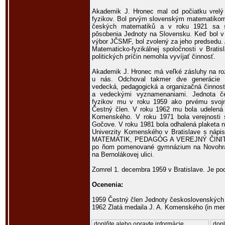
Akademik J. Hronec mal od počiatku vrel
fyzikov. Bol prvým slovenským matematikom
českých matematiků a v roku 1921 sa st
pôsobenia Jednoty na Slovensku. Keď bol v
výbor JČSMF, bol zvolený za jeho predsedu. 
Matematicko-fyzikálnej spoločnosti v Brati
politických príčin nemohla vyvíjať činnosť.
Akademik J. Hronec má veľké zásluhy na roz
u nás. Odchoval takmer dve generácie 
vedecká, pedagogická a organizačná činnosť
a vedeckými vyznamenaniami. Jednota č
fyzikov mu v roku 1959 ako prvému svojm
Čestný člen. V roku 1962 mu bola udelená 
Komenského. V roku 1971 bola verejnosti 
Gočove. V roku 1981 bola odhalená plaketa 
Univerzity Komenského v Bratislave s 
MATEMATIK, PEDAGÓG A VEREJNÝ ČINITEĽ, 
po ňom pomenované gymnázium na Novohrads
na Bernolákovej ulici.
Zomrel 1. decembra 1959 v Bratislave. Je p
Ocenenia:
1959 Čestný člen Jednoty československých
1962 Zlatá medaila J. A. Komenského (in me
doplňte alebo opravte informácie
dopl