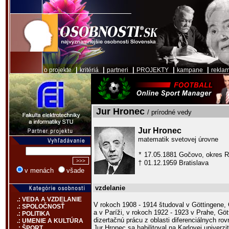
|
|
|
|
|
o projekte
kritériá
partneri
PROJEKTY
kampane
rekla
Jur Hronec
/ prírodné vedy
Jur Hronec
matematik svetovej úrovne
17.05.1881 Gočovo, okres 
*
01.12.1959 Bratislava
†
v menách
všade
vzdelanie
.: VEDA A VZDELANIE
V rokoch 1908 - 1914 študoval v Göttingene, 
.: SPOLOČNOSŤ
a v Paríži, v rokoch 1922 - 1923 v Prahe, Gö
.: POLITIKA
dizertačnú prácu z oblasti diferenciálnych ro
.: UMENIE A KULTÚRA
Jur Hronec sa habilitoval na Karlovej univerz
.: ŠPORT