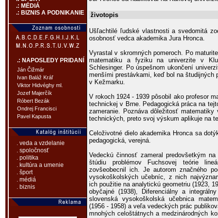
.: MÉDIÁ
.: BIZNIS A PODNIKANIE
životopis
Ušľachtilé ľudské vlastnosti a svedomitá zo
osobnosť vedca akademika Jura Hronca.
Vyrastal v skromných pomeroch. Po maturit
matematiku a fyziku na univerzite v Klu
.: NAPOSLEDY PRIDANÍ
Schlesinger. Po úspešnom ukončení univerzi
Ján Čižmár
menšími prestávkami, keď bol na študijných 
Ivan Baláž Kráľ
v Kežmarku.
Viktor Hidvéghy ml.
Jozef Majerčík
V rokoch 1924 - 1939 pôsobil ako profesor m
Róbert Bezák
technickej v Brne. Pedagogická práca na tejt
Ondrej Francisci
zameranie. Poznáva dôležitosť matematiky 
Pavel Kapusta
technických, preto svoj výskum aplikuje na t
Celoživotné dielo akademika Hronca sa dotýk
pedagogická, verejná.
. veda a vzdelanie
. spoločnosť
Vedeckú činnosť zameral predovšetkým na d
. politika
štúdiu problémov Fuchsovej teórie lineá
. kultúra a umenie
zovšeobecnil ich. Je autorom značného poč
. šport
vysokoškolských učebníc, z nich najvýznam
. médiá
ich použitie na analytickú geometriu (1923, 19
. biznis
obyčajné (1938), Diferenciálny a integráln
slovenská vysokoškolská učebnica matemati
(1956 - 1958) a veľa vedeckých prác publiko
mnohých celoštátnych a medzinárodných ko