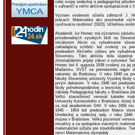
celej svojej vedeckej a pedagogickej pôsobn
v zahraničí a veľmi aktívne spolupracoval s
Význam osobnosti učiteľa zdôraznil J. H
prácach: Matematika ako prostriedok výc
vyučovacia osobnosť (1923), Učiteľova osobn
Akademik Jur Hronec má významnú zásluhu n
prírodovedných vysokých škôl na Slovens
iniciátorom Akcie za vybudovanie slov
zakladajúcej schôdzi bol zvolený za pr
predsedom Akčného výboru pre vybudovan
Slovensku. Táto aktivita bola úspešn
zhromaždením prijatý zákon o vytvorení Tec
Hronec bol 4. augusta 1938 zvolený za jej p
Maďarsku, SVŠT sa premiestnila najprv 
nakoniec do Bratislavy. V roku 1940 sa pod
fakulty Slovenskej univerzity Vysokej školy o
prvým dekanom. V roku 1946 bol predsedo
školy poľnohospodárskej a lesníckej v Koši
základy Pedagogickej fakulty v Bratislave (
Veľkú starostlivosť venoval katedre mat
Univerzity Komenského v Bratislave, ktorej 
sa stal akademikom SAV. V roku 1956 mu bo
1945 - 1954 bol predsedom Matice slov
Umeleckej a vedeckej rady, v roku 1946
múzea v Bratislave. Veľkú pozornosť venoval
iniciatívy a za spolupráce viacerých matema
matematické súťaže pre stredoškolákov. Tie
rámci Matematickej olympiády.