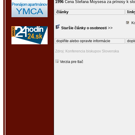
1996
Cena Štefana Moysesa za prínosy k sl
články
link
Ko
>>
Staršie články o osobnosti
doplňte alebo opravte informácie
dopl
Zdroj: Konferencia biskupov Slovenska
Verzia pre tlač