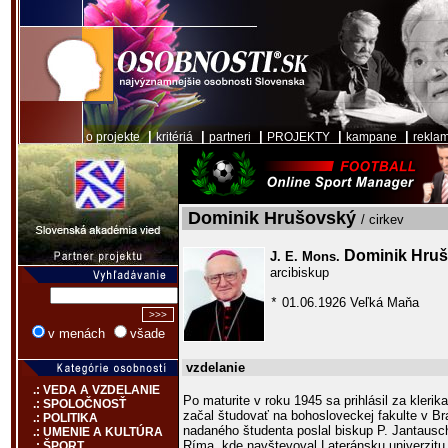
|
|
|
|
|
o projekte
kritériá
partneri
PROJEKTY
kampane
rekla
Dominik Hrušovský
/ cirkev
Dominik Hru
J. E. Mons.
arcibiskup
01.06.1926 Veľká Maňa
*
v menách
všade
vzdelanie
.: VEDA A VZDELANIE
Po maturite v roku 1945 sa prihlásil za kleri
.: SPOLOČNOSŤ
začal študovať na bohosloveckej fakulte v Br
.: POLITIKA
nadaného študenta poslal biskup P. Jantausc
.: UMENIE A KULTÚRA
Ríma, kde navštevoval Lateránsku univerzitu.
.: ŠPORT