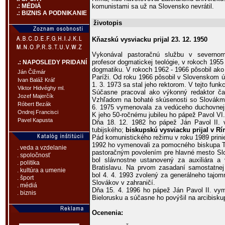
komunistami sa už na Slovensko nevrátil.
.: MÉDIÁ
.: BIZNIS A PODNIKANIE
životopis
Kňazskú vysviacku prijal 23. 12. 1950
Vykonával pastoračnú službu v severnom
profesor dogmatickej teológie, v rokoch 1955 
.: NAPOSLEDY PRIDANÍ
dogmatiku. V rokoch 1962 - 1966 pôsobil ako 
Ján Čižmár
Paríži. Od roku 1966 pôsobil v Slovenskom ú
Ivan Baláž Kráľ
1. 3. 1973 sa stal jeho rektorom. V tejto funk
Viktor Hidvéghy ml.
Súčasne pracoval ako výkonný redaktor č
Jozef Majerčík
Vzhľadom na bohaté skúsenosti so Slovákmi 
Róbert Bezák
6. 1975 vymenovala za vedúceho duchovnej 
Ondrej Francisci
K jeho 50-ročnému jubileu ho pápež Pavol VI.
Pavel Kapusta
Dňa 18. 12. 1982 ho pápež Ján Pavol II. v
tubijského;
biskupskú vysviacku prijal v Rím
Pád komunistického režimu v roku 1989 prinies
1992 ho vymenovali za pomocného biskupa Tr
. veda a vzdelanie
pastoračným povolením pre hlavné mesto Slo
. spoločnosť
bol slávnostne ustanovený za auxiliára a 
. politika
Bratislavu. Na prvom zasadaní samostatnej
. kultúra a umenie
bol 4. 4. 1993 zvolený za generálneho tajo
. šport
Slovákov v zahraničí.
. médiá
Dňa 15. 4. 1996 ho pápež Ján Pavol II. vy
. biznis
Bielorusku a súčasne ho povýšil na arcibisku
Ocenenia: