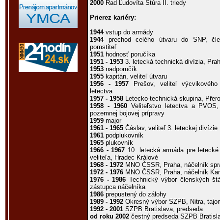
2000
Rad Ľudovíta Štúra II. triedy
Prierez kariéry:
1944
vstup do armády
1944
prechod celého útvaru do SNP, člen
pomstiteľ
1951
hodnosť poručíka
1951 - 1953
3. letecká technická divízia, Praha
1953
nadporučík
1955
kapitán, veliteľ útvaru
1956 - 1957
Prešov, veliteľ výcvikového 
letectva
1957 - 1958
Letecko-technická skupina, Přero
1958 - 1960
Veliteľstvo letectva a PVOS, 
pozemnej bojovej prípravy
1959
major
1961 - 1965
Čáslav, veliteľ 3. leteckej divízie
1961
podplukovník
1965
plukovník
1966 - 1967
10. letecká armáda pre letecké
veliteľa, Hradec Králové
1968 - 1972
MNO ČSSR, Praha, náčelník sp
1972 - 1976
MNO ČSSR, Praha, náčelník Kanc
1976 - 1986
Technický výbor členských št
zástupca náčelníka
1986
prepustený do zálohy
1989 - 1992
Okresný výbor SZPB, Nitra, tajo
1992 - 2001
SZPB Bratislava, predseda
od roku 2002
čestný predseda SZPB Bratisl