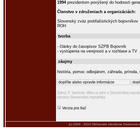
1994
prezidentom povýšený do hodnosti gene
Členstvo v združeniach a organizáciách:
Slovenský zväz protifašistických bojovníkov
ROH
tvorba
- články do časopisov SZPB Bojovník
- vystúpenia na verejnosti a v rozhlase a TV
záujmy
história, pomoc odbojárom, záhrada, príroda,
doplňte alebo opravte informácie
dopl
Zdroj: F. Janícek: Who is who v Slovenskej republ
obrany Slovenskej republiky
Verzia pre tlač
(c) 2004 - 2010
Občianske združenie Osobnosti.