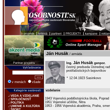
|
|
|
|
|
o projekte
kritériá
partneri
PROJEKTY
kampane
rekla
Ján Husák
/ armáda
Ján Husák
Ing.
genpor.
čestný predseda Ústrednej ra
protifašistických bojovníkov
12.04.1923 Sasinkovo
*
v menách
všade
vzdelanie
.: VEDA A VZDELANIE
1943 Vojenská poddôstojnícka škola, Poprad
.: SPOLOČNOSŤ
1951 Vojenské učilište, Nitra
.: POLITIKA
1953 - 1956 Vojenská akadémia, Praha, smer 
.: UMENIE A KULTÚRA
.: ŠPORT