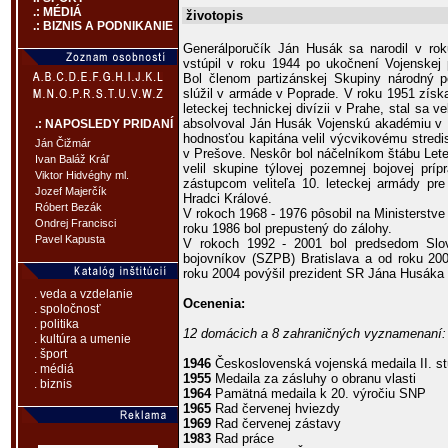
.: MÉDIÁ
životopis
.: BIZNIS A PODNIKANIE
Generálporučík Ján Husák sa narodil v r
vstúpil v roku 1944 po ukočnení Vojenskej 
Bol členom partizánskej Skupiny národný p
slúžil v armáde v Poprade. V roku 1951 získa
leteckej technickej divízii v Prahe, stal sa v
absolvoval Ján Husák Vojenskú akadémiu v 
.: NAPOSLEDY PRIDANÍ
hodnosťou kapitána velil výcvikovému stredi
Ján Čižmár
v Prešove. Neskôr bol náčelníkom štábu Lete
Ivan Baláž Kráľ
velil skupine týlovej pozemnej bojovej prí
Viktor Hidvéghy ml.
zástupcom veliteľa 10. leteckej armády pre
Jozef Majerčík
Hradci Králové.
Róbert Bezák
V rokoch 1968 - 1976 pôsobil na Ministerstv
Ondrej Francisci
roku 1986 bol prepustený do zálohy.
Pavel Kapusta
V rokoch 1992 - 2001 bol predsedom Slov
bojovníkov (SZPB) Bratislava a od roku 20
roku 2004 povýšil prezident SR Jána Husáka 
. veda a vzdelanie
Ocenenia:
. spoločnosť
. politika
12 domácich a 8 zahraničných vyznamenaní:
. kultúra a umenie
. šport
1946
Československá vojenská medaila II. 
. médiá
1955
Medaila za zásluhy o obranu vlasti
. biznis
1964
Pamätná medaila k 20. výročiu SNP
1965
Rad červenej hviezdy
1969
Rad červenej zástavy
1983
Rad práce