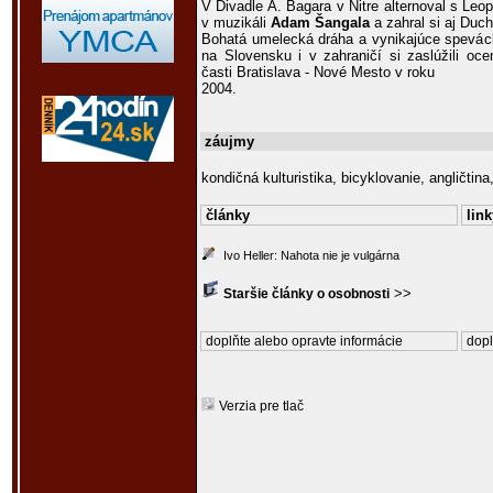
V Divadle A. Bagara v Nitre alternoval s L
v muzikáli
Adam Šangala
a zahral si aj Duc
Bohatá umelecká dráha a vynikajúce spevác
na Slovensku i v zahraničí si zaslúžili oc
časti Bratislava - Nové Mesto v roku
2004.
záujmy
kondičná kulturistika, bicyklovanie, angličtin
články
link
Ivo Heller: Nahota nie je vulgárna
>>
Staršie články o osobnosti
doplňte alebo opravte informácie
dopl
Verzia pre tlač