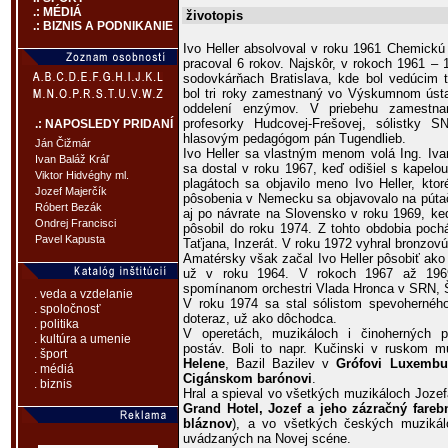
.: MÉDIÁ
životopis
.: BIZNIS A PODNIKANIE
Ivo Heller absolvoval v roku 1961 Chemickú 
pracoval 6 rokov. Najskôr, v rokoch 1961 –
sodovkárňach Bratislava, kde bol vedúcim t
bol tri roky zamestnaný vo Výskumnom ústa
oddelení enzýmov. V priebehu zamestna
profesorky Hudcovej-Frešovej, sólistky 
.: NAPOSLEDY PRIDANÍ
hlasovým pedagógom pán Tugendlieb.
Ján Čižmár
Ivo Heller sa vlastným menom volá Ing. Iv
Ivan Baláž Kráľ
sa dostal v roku 1967, keď odišiel s kapelo
Viktor Hidvéghy ml.
plagátoch sa objavilo meno Ivo Heller, kto
Jozef Majerčík
pôsobenia v Nemecku sa objavovalo na púta
Róbert Bezák
aj po návrate na Slovensko v roku 1969, keď
Ondrej Francisci
pôsobil do roku 1974. Z tohto obdobia poch
Pavel Kapusta
Taťjana, Inzerát. V roku 1972 vyhral bronzovú
Amatérsky však začal Ivo Heller pôsobiť ako
už v roku 1964. V rokoch 1967 až 1969
spomínanom orchestri Vlada Hronca v SRN, 
. veda a vzdelanie
V roku 1974 sa stal sólistom spevohernéh
. spoločnosť
doteraz, už ako dôchodca.
. politika
V operetách, muzikáloch i činoherných p
. kultúra a umenie
postáv. Boli to napr. Kučinski v ruskom m
. šport
Helene
, Bazil Bazilev v
Grófovi Luxemb
. médiá
Cigánskom barónovi
.
. biznis
Hral a spieval vo všetkých muzikáloch Jozef
Grand Hotel, Jozef a jeho zázračný farebn
bláznov
), a vo všetkých českých muzikál
uvádzaných na Novej scéne.