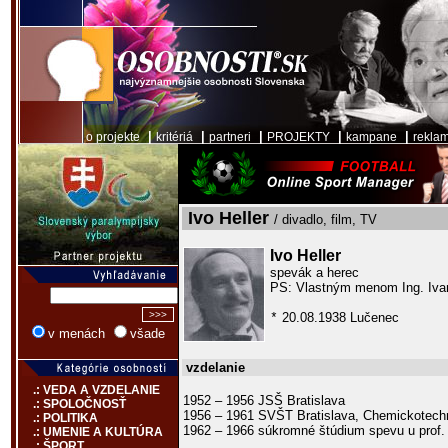
|
|
|
|
|
o projekte
kritériá
partneri
PROJEKTY
kampane
rekla
Ivo Heller
/ divadlo, film, TV
Ivo Heller
spevák a herec
PS: Vlastným menom Ing. Ivan
20.08.1938 Lučenec
*
v menách
všade
vzdelanie
.: VEDA A VZDELANIE
1952 – 1956 JSŠ Bratislava
.: SPOLOČNOSŤ
1956 – 1961 SVŠT Bratislava, Chemickotechn
.: POLITIKA
1962 – 1966 súkromné štúdium spevu u prof.
.: UMENIE A KULTÚRA
.: ŠPORT