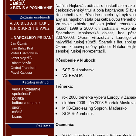
.: MÉDIÁ
Natália Hejková začínala s basketbalom ako 
.: BIZNIS A PODNIKANIE
československý titul a bola kapitánkou Sláv
Ronechettiovej. Pôvodne chcela byť bytovou
aby sa napokon stala basketbalovou trénerko
Vo svojej zbierke má ako jediná trénerka v h
rokoch 1999 a 2000 ich získala s Ružomb
Spartakom Moskovská oblasť, kde pôs
2007/2008. Okrem víťazstva v Eurolige z
.: NAPOSLEDY PRIDANÍ
najvyššej ruskej súťaži. Spartak s ňou spolup
Ján Čižmár
Okrem klubovej scény pôsobí Natália Hejko
Ivan Baláž Kráľ
ženskej ruskej reprezentácii.
Viktor Hidvéghy ml.
Jozef Majerčík
Pôsobenie v kluboch:
Róbert Bezák
Ondrej Francisci
SCP Ružomberok
Pavel Kapusta
VŠ PRAHA
Trénerka:
. veda a vzdelanie
. spoločnosť
rok 2008 trénerka výberu Európy v Zápas
. politika
október 2006 - jún 2008 Spartak Moskovs
. kultúra a umenie
. šport
MKB-Euroleasing Sopron, Maďarsko
. médiá
SCP Ružomberok
. biznis
Ocenenia:
2007 - majsterka Európy s tímom Ruska