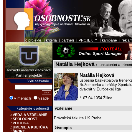
|
|
|
|
|
o projekte
kritériá
partneri
PROJEKTY
kampane
rekla
Natália Hejková
/ funkcionári a tréneri
Natália Hejková
úspešná basketbalová trénerka
Ružomberka a hráčky Spartaka
dvakrát v Európskej lige
07.04.1954 Žilina
*
v menách
všade
vzdelanie
.: VEDA A VZDELANIE
Právnická fakulta UK Praha
.: SPOLOČNOSŤ
.: POLITIKA
.: UMENIE A KULTÚRA
životopis
.: ŠPORT