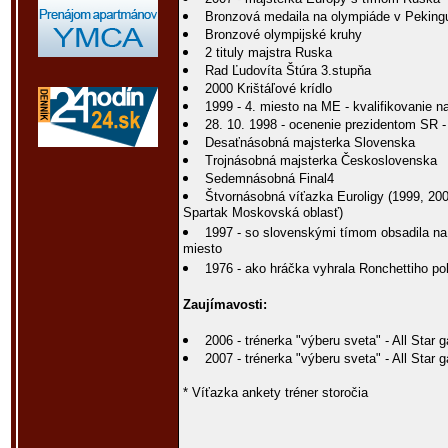
Bronzová medaila na olympiáde v Pekin
Bronzové olympijské kruhy
2 tituly majstra Ruska
Rad Ľudovíta Štúra 3.stupňa
2000 Krištáľové krídlo
1999 - 4. miesto na ME - kvalifikovanie 
28. 10. 1998 - ocenenie prezidentom SR - 
Desaťnásobná majsterka Slovenska
Trojnásobná majsterka Československa
Sedemnásobná Final4
Štvornásobná víťazka Euroligy (1999, 2
Spartak Moskovská oblasť)
1997 - so slovenskými tímom obsadila na
miesto
1976 - ako hráčka vyhrala Ronchettiho po
Zaujímavosti:
2006 - trénerka "výberu sveta" - All Sta
2007 - trénerka "výberu sveta" - All Star
* Víťazka ankety tréner storočia