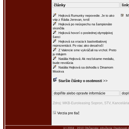
články
link
M
Hejková Rumunky nepovedie. Je to ako
vtip z Rádia Jerevan, tvrdí
Hejková po neúspechu na šampionáte
skončila
Hejková hovorí o poslednej olympijskej
šanci
Hejková sa vracia k basketbalovej
reprezentácii. Po viac ako desaťročí
Z Valencie sme vykráčali na vrchol. Preto
ju milujem
Natália Hejková: Ak nezískame medailu,
bude revolúcia
Natália Hejková sa dohodla s Dinamom
Moskva
>>
Staršie články o osobnosti
doplňte alebo opravte informácie
dopl
Zdroj: MKB-Euroleasing Sopron, STV, Kancelári
Verzia pre tlač
(c) 2004 - 2010
Občianske združenie Osobnosti.