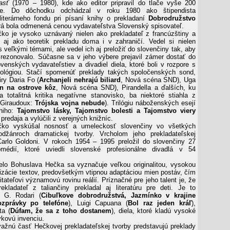
asť
(1970 – 1980), kde ako editor pripravil do tlače vyše 200
etrie. Do dôchodku odchádzal v roku 1980 ako štipendista
iterárneho fondu pri písaní knihy o prekladaní
Dobrodružstvo
orá bola odmenená cenou vydavateľstva Slovenský spisovateľ.
ko je vysoko uznávaný nielen ako prekladateľ z francúzštiny a
le aj ako teoretik prekladu doma i v zahraničí. Vedel si nielen
s veľkými témami, ale vedel ich aj preložiť do slovenčiny tak, aby
 rezonovalo. Súčasne sa v jeho výbere prejavil zámer dostať do
venských vydavateľstiev a divadiel diela, ktoré boli v rozpore s
eológiou. Stačí spomenúť preklady takých spoločenských sond,
iry Daria Fo (
Archanjeli nehrajú biliard
, Nová scéna SND), Uga
in na ostrove kôz
, Nová scéna SND), Pirandella a ďalších, ku
a totalitná kritika negatívne stanovisko, ba niektoré stiahla z
. Giraudoux:
Trójska vojna nebude
). Trilógiu náboženských esejí
hiho:
Tajomstvo lásky, Tajomstvo bolesti a Tajomstvo viery
 predaja a vylúčili z verejných knižníc.
čko vyskúšal nosnosť a umeleckosť slovenčiny vo všetkých
džánroch dramatickej tvorby. Vrcholom jeho prekladateľskej
arlo Goldoni. V rokoch 1954 – 1995 preložil do slovenčiny 27
médií, ktoré uviedli slovenské profesionálne divadlá v 54
elo Bohuslava Hečka sa vyznačuje veľkou originalitou, vysokou
lizácie textov, predovšetkým vtipnou adaptáciou mien postáv, čím
itateľovi významovú rovinu reálií. Príznačné pre jeho talent je, že
ekladateľ z taliančiny prekladal aj literatúru pre deti. Je to
 G. Rodari (
Cibuľkove dobrodružstvá, Jazmínko v krajine
ozprávky po telefóne
), Luigi Capuana (
Bol raz jeden kráľ
),
ta (
Dúfam, že sa z toho dostanem
), diela, ktoré kladú vysoké
ykovú invenciu.
ažnú časť Hečkovej prekladateľskej tvorby predstavujú preklady