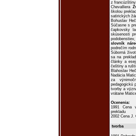
z francúzštiny
Chevalliera
Z
školou prekla
satirických žá
Bohuslav Hečk
Súčasne s pre
čapkovsky la
skúsenosti pr
podobenstiev,
slovník náre
podrečím rodn
Súborná život
sa na preklad
články a esej
češtiny a rušti
Blahoslav Heč
Nadácia Matic
za výnimočnú
pedagogickú p
tvorby a význ
vrátane Matic
Ocenenia:
1991 Cena v
prekladu
2002 Cena J. 
tvorba