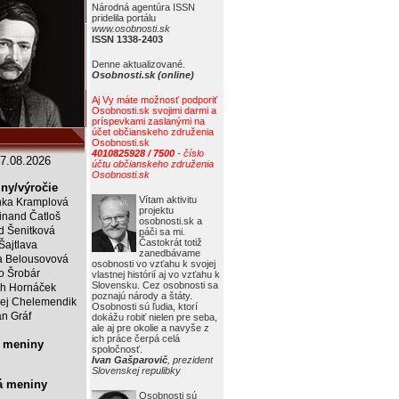
Národná agentúra ISSN
pridelila portálu
www.osobnosti.sk
ISSN 1338-2403
Denne aktualizované.
Osobnosti.sk (online)
Aj Vy máte možnosť podporiť
Osobnosti.sk svojimi darmi a
príspevkami zaslanými na
účet občianskeho združenia
Osobnosti.sk
4010825928 / 7500
- číslo
7.08.2026
účtu občianskeho združenia
Osobnosti.sk
ny/výročie
Vítam aktivitu
ka Kramplová
projektu
inand Čatloš
osobnosti.sk a
id Šenitková
páči sa mi.
Častokrát totiž
 Šajtlava
zanedbávame
 Belousovová
osobnosti vo vzťahu k svojej
o Šrobár
vlastnej histórií aj vo vzťahu k
Slovensku. Cez osobnosti sa
ch Hornáček
poznajú národy a štáty.
ej Chelemendik
Osobnosti sú ľudia, ktorí
an Gráf
dokážu robiť nielen pre seba,
ale aj pre okolie a navyše z
ich práce čerpá celá
 meniny
spoločnosť.
Ivan Gašparovič
, prezident
Slovenskej repulibky
á meniny
Osobnosti sú