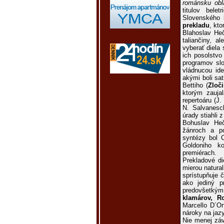
románsku obl
titulov bel
Slovenského l
prekladu
, kt
Blahoslav Heč
taliančiny, a
vyberať diela 
ich posolstvo
programov slo
vládnucou id
akými boli sat
Bettiho (
Zloč
ktorým zaujal
repertoáru (J
N. Salvanesc
úrady stiahli z
Bohuslav He
žánroch a po
syntézy bol C
Goldoniho ko
premiérach.
Prekladové di
mierou natura
sprístupňuje č
ako jediný pr
predovšetkým
klamárov, R
Marcello D´Or
nároky na jaz
Nie menej záv