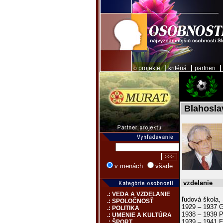
|
|
o projekte
kritériá
partneri
Blahosla
v menách
všade
vzdelanie
.: VEDA A VZDELANIE
ľudová škola,
.: SPOLOČNOSŤ
1929 – 1937 
.: POLITIKA
1938 – 1939 P
.: UMENIE A KULTÚRA
1939 – 1941 Fi
.: ŠPORT