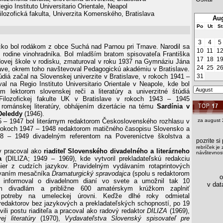
gio Instituto Universitario Orientale, Neapol
ilozofická fakulta, Univerzita Komenského, Bratislava
Aug
Po
Ut
St
3
4
5
ko bol rodákom z obce Suchá nad Parnou pri Trnave. Narodil sa
10
11
1
 rodine vinohradníka. Bol mladším bratom spisovateľa Františka
17
18
1
ovej škole v rodisku, zmaturoval v roku 1937 na Gymnáziu Jána
24
25
2
ave, okrem toho navštevoval Pedagogickú akadémiu v Bratislave.
údiá začal na Slovenskej univerzite v Bratislave, v rokoch 1941 –
31
al na Regio Instituto Universitario Orientale v Neapole, kde bol
m lektorom slovenskej reči a literatúry a univerzitné štúdiá
Filozofickej fakulte UK v Bratislave v rokoch 1943 – 1945
románskej literatúry, obhájením dizertácie na tému
Sardínia v
 Deleddy
(1946).
 – 1947 bol literárnym redaktorom Československého rozhlasu v
za august 
 rokoch 1947 – 1948 redaktorom matičného časopisu Slovensko a
8 – 1949 divadelným referentom na Povereníctve školstva a
pozrite s
rebríček je 
v pracoval ako
riaditeľ Slovenského divadelného a literárneho
návštevnost
a
(DILIZA; 1949 – 1969), kde vytvoril prekladateľskú redakciu
hier z cudzích jazykov. Pravidelným vydávaním rotaprintových
ávaním mesačníka
Dramaturgický spravodajca
(spolu s redaktorom
os
 informoval o divadelnom dianí vo svete a umožnil tak 10
v data
nym divadlám a približne 600 amatérskym krúžkom zaplniť
é potreby na umeleckej úrovni. Keďže dlhé roky odmietal
edaktorov bez jazykových a prekladateľských schopností, po 19
ili postu riaditeľa a pracoval ako radový redaktor
DILIZA
(1969),
j literatúry
(1970),
Vydavateľstva Slovenský spisovateľ pre