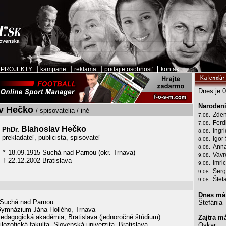
|
|
|
|
|
PROJEKTY
kampane
reklama
pridajte osobnosť
kontakt
Dnes je 0
Narodeni
v Hečko
/ spisovatelia / iné
Zden
7.08.
Ferd
7.08.
Blahoslav Hečko
PhDr.
Ingr
8.08.
prekladateľ, publicista, spisovateľ
Igor
8.08.
Anna
8.08.
18.09.1915 Suchá nad Parnou (okr. Trnava)
*
Vavr
9.08.
22.12.2002 Bratislava
†
Imri
9.08.
Serg
9.08.
Štef
9.08.
Dnes má
 Suchá nad Parnou
Štefánia
Gymnázium Jána Hollého, Trnava
edagogická akadémia, Bratislava (jednoročné štúdium)
Zajtra m
lozofická fakulta, Slovenská univerzita, Bratislava
Oskar