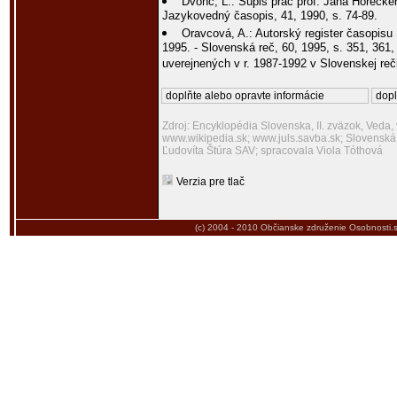
Dvonč, L.: Súpis prác prof. Jána Horecké
Jazykovedný časopis, 41, 1990, s. 74-89.
Oravcová, A.: Autorský register časopisu
1995. - Slovenská reč, 60, 1995, s. 351, 361
uverejnených v r. 1987-1992 v Slovenskej reči
doplňte alebo opravte informácie
dopl
Zdroj: Encyklopédia Slovenska, II. zväzok, Veda,
www.wikipedia.sk; www.juls.savba.sk; Slovensk
Ľudovíta Štúra SAV; spracovala Viola Tóthová
Verzia pre tlač
(c) 2004 - 2010
Občianske združenie Osobnosti.