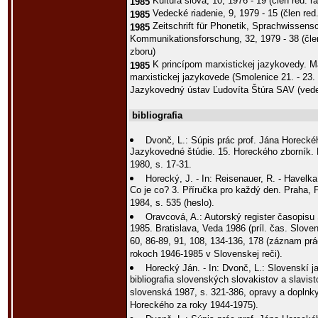
Kultúra slova, 10, 1976 - 19 (člen red. r
1985
Vedecké riadenie, 9, 1979 - 15 (člen red.
1985
Zeitschrift für Phonetik, Sprachwissens
1985
Kommunikationsforschung, 32, 1979 - 38 (čl
zboru)
K princípom marxistickej jazykovedy. Ma
1985
marxistickej jazykovede (Smolenice 21. - 23.
Jazykovedný ústav Ľudovíta Štúra SAV (vede
bibliografia
Dvonč, L.: Súpis prác prof. Jána Horeckéh
Jazykovedné štúdie. 15. Horeckého zborník. 
1980, s. 17-31.
Horecký, J. - In: Reisenauer, R. - Havelka,
Co je co? 3. Příručka pro každý den. Praha, 
1984, s. 535 (heslo).
Oravcová, A.: Autorský register časopisu 
1985. Bratislava, Veda 1986 (príl. čas. Sloven
60, 86-89, 91, 108, 134-136, 178 (záznam pr
rokoch 1946-1985 v Slovenskej reči).
Horecký Ján. - In: Dvonč, L.: Slovenskí 
bibliografia slovenských slovakistov a slavis
slovenská 1987, s. 321-386, opravy a doplnky (
Horeckého za roky 1944-1975).