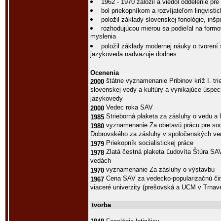
1962 - 1970 založil a viedol oddelenie pre
bol priekopníkom a rozvíjateľom lingvist
položil základy slovenskej fonológie, inš
rozhodujúcou mierou sa podieľal na form
myslenia
položil základy modernej náuky o tvorení 
jazykoveda nadväzuje dodnes
Ocenenia
štátne vyznamenanie Pribinov kríž I. tri
2000
slovenskej vedy a kultúry a vynikajúce úspec
jazykovedy
Vedec roka SAV
2000
Strieborná plaketa za zásluhy o vedu a 
1985
vyznamenanie Za obetavú prácu pre soci
1980
Dobrovského za zásluhy v spoločenských v
Priekopník socialistickej práce
1979
Zlatá čestná plaketa Ľudovíta Štúra SA
1978
vedách
vyznamenanie Za zásluhy o výstavbu
1970
Cena SAV za vedecko-popularizačnú činn
1967
viaceré univerzity (prešovská a UCM v Trnave
tvorba