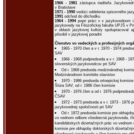
1966 - 1981
zástupca riaditeľa Jazykoved
v Bratislave
1971 - 1990
vedúci oddelenia spisovného jaz
1991
odchod do dôchodku
1964 - 1994
popri práci v v jazykovednom ú
jazykovedy na Filozofickej fakulte UPJŠ v P
v oblasti jazykovej kultúry spolupracoval
pôsobil v jazykovej poradni
Členstvo vo vedeckých a profesijných org
1965 - 1970 člen a v r. 1970 - 1974 pred
SAV
1966 - 1968 podpredseda a v r. 1968 - 19
slovenských jazykovedcov pri SAV
Od r. 1968 predseda medzinárodnej komisie
Medzinárodnom komitéte slavistov
1970 - 1986 predseda ortoepickej komisi
Štúra SAV, od r. 1986 člen komisie
1970 - 1976 člen a od r. 1976 podpredse
ČSAV
1972 - 1973 predseda a v r. 1973 - 1976 
jazykovednej spoločnosti pri SAV
Od r. 1972 predseda komisie pre obhajob
vo vednom odbore všeobecná jazykoveda, čle
kandidátskych dizertačných prác vo vednom 
komisie pre obhajoby doktorských dizertačn