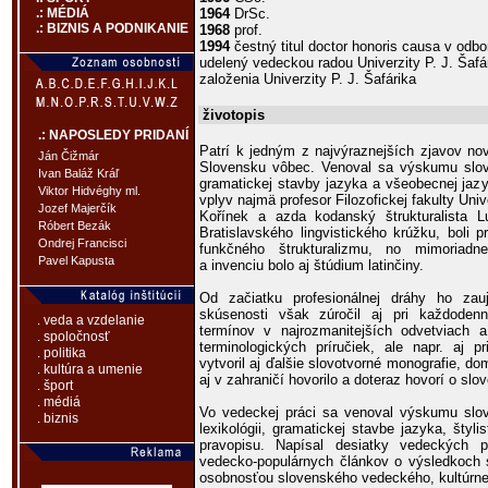
1964
DrSc.
.: MÉDIÁ
.: BIZNIS A PODNIKANIE
1968
prof.
1994
čestný titul doctor honoris causa v odb
udelený vedeckou radou Univerzity P. J. Šafári
založenia Univerzity P. J. Šafárika
životopis
.: NAPOSLEDY PRIDANÍ
Patrí k jedným z najvýraznejších zjavov no
Ján Čižmár
Slovensku vôbec. Venoval sa výskumu slovn
Ivan Baláž Kráľ
gramatickej stavby jazyka a všeobecnej jaz
Viktor Hidvéghy ml.
vplyv najmä profesor Filozofickej fakulty Un
Jozef Majerčík
Kořínek a azda kodanský štrukturalista 
Róbert Bezák
Bratislavského lingvistického krúžku, boli 
Ondrej Francisci
funkčného štrukturalizmu, no mimoriadne
Pavel Kapusta
a invenciu bolo aj štúdium latinčiny.
Od začiatku profesionálnej dráhy ho zauja
skúsenosti však zúročil aj pri každoden
. veda a vzdelanie
termínov v najrozmanitejších odvetviach a
. spoločnosť
terminologických príručiek, ale napr. aj p
. politika
vytvoril aj ďalšie slovotvorné monografie, 
. kultúra a umenie
aj v zahraničí hovorilo a doteraz hovorí o slo
. šport
. médiá
Vo vedeckej práci sa venoval výskumu slov
. biznis
lexikológii, gramatickej stavbe jazyka, štylis
pravopisu. Napísal desiatky vedeckých p
vedecko-populárnych článkov o výsledkoch
osobnosťou slovenského vedeckého, kultúrne