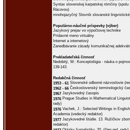
Syntax slovenskej karpatskej rómčiny (spolu
Rácovou)
mnohojazyčný Slovník slovanské lingvistické
Populárno-náučné príspevky (výber)
Jazykový prejav vo výpočtovej technike
Prídavné meno virtuálny
Internet a internetový
Zanedbávanie zásady komunikačnej adekvátn
Prekladateľská činnosť
Nedobitý, W.: Konceptológia - náuka o pojmoch
139-143.
Redakčná činnosť
Slovenské odborné názvoslovie (red
1953 - 61
Československý terminologický časo
1962 - 66
Jazykovedný časopis
1967
Prague Studies in Mathematical Linguist
1976
rady)
Vachek, J.: Selected Writings in English
1976
Academia (vedecký redaktor)
Jazykovedné štúdie. 13. Ružičkov zborn
1977
redaktor)
Otázky žurnalistiky, 20, (člen red. rady)