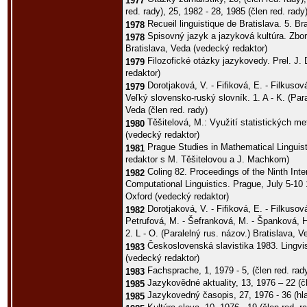
1977
red. rady), 25, 1982 - 28, 1985 (člen red. rady
Recueil linguistique de Bratislava. 5. Br
1978
Spisovný jazyk a jazyková kultúra. Zborn
1978
Bratislava, Veda (vedecký redaktor)
Filozofické otázky jazykovedy. Prel. J. 
1979
redaktor)
Dorotjaková, V. - Fifiková, E. - Filkusová
1979
Veľký slovensko-ruský slovník. 1. A - K. (Para
Veda (člen red. rady)
Těšitelová, M.: Využití statistických m
1980
(vedecký redaktor)
Prague Studies in Mathematical Linguis
1981
redaktor s M. Těšitelovou a J. Machkom)
Coling 82. Proceedings of the Ninth Inte
1982
Computational Linguistics. Prague, July 5-1
Oxford (vedecký redaktor)
Dorotjaková, V. - Fifiková, E. - Filkusov
1982
Petrufová, M. - Šefranková, M. - Španková, H
2. L - O. (Paralelný rus. názov.) Bratislava, 
Československá slavistika 1983. Lingvis
1983
(vedecký redaktor)
Fachsprache, 1, 1979 - 5, (člen red. rad
1983
Jazykovědné aktuality, 13, 1976 – 22 (čl
1985
Jazykovedný časopis, 27, 1976 - 36 (hla
1985