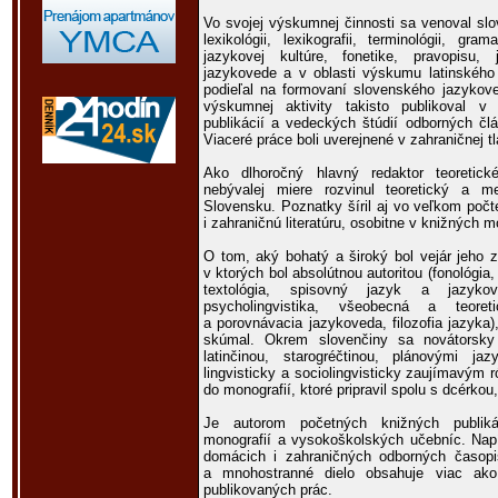
Vo svojej výskumnej činnosti sa venoval slo
lexikológii, lexikografii, terminológii, gram
jazykovej kultúre, fonetike, pravopisu,
jazykovede a v oblasti výskumu latinského
podieľal na formovaní slovenského jazykov
výskumnej aktivity takisto publikoval v
publikácií a vedeckých štúdií odborných čl
Viaceré práce boli uverejnené v zahraničnej tl
Ako dlhoročný hlavný redaktor teoretic
nebývalej miere rozvinul teoretický a 
Slovensku. Poznatky šíril aj vo veľkom poč
i zahraničnú literatúru, osobitne v knižných m
O tom, aký bohatý a široký bol vejár jeho z
v ktorých bol absolútnou autoritou (fonológia, 
textológia, spisovný jazyk a jazyková
psycholingvistika, všeobecná a teoret
a porovnávacia jazykoveda, filozofia jazyka),
skúmal. Okrem slovenčiny sa novátorsky 
latinčinou, starogréčtinou, plánovými 
lingvisticky a sociolingvisticky zaujímavým
do monografií, ktoré pripravil spolu s dcérko
Je autorom početných knižných publiká
monografií a vysokoškolských učebníc. Nap
domácich i zahraničných odborných časopi
a mnohostranné dielo obsahuje viac ako 
publikovaných prác.