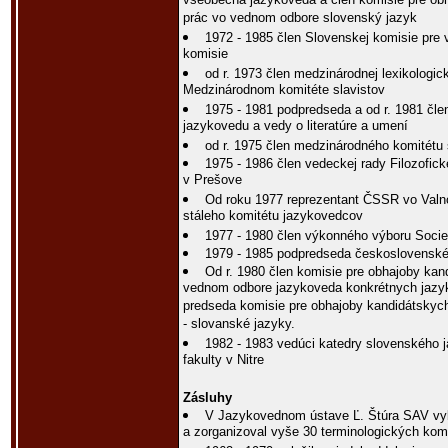
všeobecná jazykoveda a člen komisie pre ob
prác vo vednom odbore slovenský jazyk
1972 - 1985 člen Slovenskej komisie pre 
komisie
od r. 1973 člen medzinárodnej lexikologick
Medzinárodnom komitéte slavistov
1975 - 1981 podpredseda a od r. 1981 čl
jazykovedu a vedy o literatúre a umení
od r. 1975 člen medzinárodného komitétu 
1975 - 1986 člen vedeckej rady Filozoficke
v Prešove
Od roku 1977 reprezentant ČSSR vo Val
stáleho komitétu jazykovedcov
1977 - 1980 člen výkonného výboru Socie
1979 - 1985 podpredseda československé
Od r. 1980 člen komisie pre obhajoby kan
vednom odbore jazykoveda konkrétnych jazy
predseda komisie pre obhajoby kandidátskyc
- slovanské jazyky.
1982 - 1983 vedúci katedry slovenského j
fakulty v Nitre
Zásluhy
V Jazykovednom ústave Ľ. Štúra SAV vyb
a zorganizoval vyše 30 terminologických komi