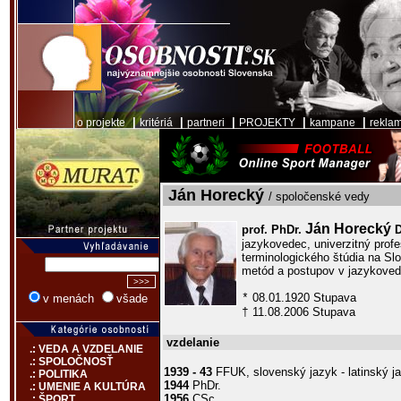
|
|
|
|
|
o projekte
kritériá
partneri
PROJEKTY
kampane
rekla
Ján Horecký
/ spoločenské vedy
Ján Horecký
prof. PhDr.
D
jazykovedec, univerzitný prof
terminologického štúdia na S
metód a postupov v jazykov
08.01.1920 Stupava
*
v menách
všade
11.08.2006 Stupava
†
vzdelanie
.: VEDA A VZDELANIE
.: SPOLOČNOSŤ
1939 - 43
FFUK, slovenský jazyk - latinský ja
.: POLITIKA
1944
PhDr.
.: UMENIE A KULTÚRA
1956
CSc.
.: ŠPORT