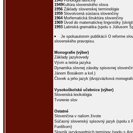
1949
Fonológia latinčiny
1949
Kultúra slovenského slova
1956
Základy slovenskej terminológie
1959
Slovotvorná sústava slovenčiny
1964
Morfematická štruktúra slovenčiny
1969
Úvod do matematickej lingvistiky (skript
1993
Latinská gramatika (spolu s Júliusom 
Je spoluautorom publikácií O reforme slo
slovenského pravopisu.
Monografie (výber)
Základy jazykovedy
Vývin a teória jazyka
Dynamika slovnej zásoby spisovnej slovenči
Jánom Bosákom a kol.)
Človek a jeho jazyk (dvojzväzková monografi
Vysokoškolské učebnice (výber)
Slovenská lexikológia
Tvorenie slov
Ostatné
Slovenčina v našom živote
Súčasný slovenský spisovný jazyk (spolu s
Furdíkom)
Slovník jazykovedných termínov (spolu s An