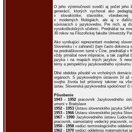
O jeho výnimočnosti svedčí aj počet jeho 
generácií, ktorých vychoval ako pedagó
v slovakistike, slavistike, všeobecnej j
v moderných filológiách, ale aj v ďalší
súvisiacich s jazykovedou. Pre nich, aj ď
vysokoškolských učebníc. Prednášal na mno
30 rokov na Filozofickej fakulte Univerzity P
Ako vynikajúci reprezentant modernej slove
Slovensku i v zahraničí (tam často dokonca e
na prednáškovom turné v Číne, prednášal v K
vždy prinášal nové inšpirácie, a tak zapĺňa
jazyka i na mapách iných jazykov. S neoc
témy a perspektívy jazykovedného výskumu.
Dlhé obdobia pôsobil vo vrcholných domácic
orgánoch. S jazykovedným ústavom žil až 
svojho života bol prítomný takmer na všet
ústav, Slovenská jazykovedná spoločnosť či i
Pôsobenie
1943 - 1952
pracovník Jazykovedného úst
umení v Bratislave
1952 - 1953
Ústavu slovenského jazyka SAV
1953 - 1966
Ústavu slovenského jazyka Slov
1967 - 1990
Jazykovedného ústavu Ľudovíta 
pracovník, samostatný vedecký pracovník, v
1950 - 1958
vedúci terminologického oddeleni
1962 - 1970
vedúci oddelenia matematickej j