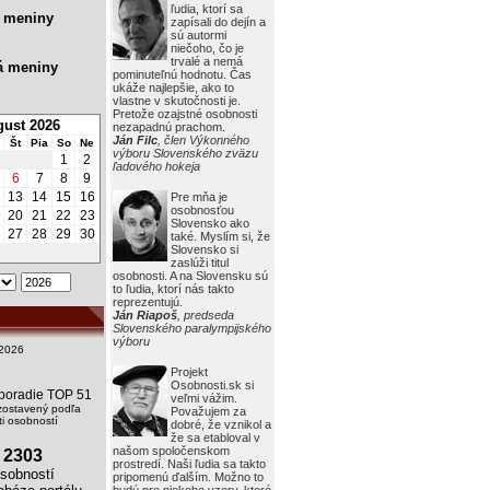
ľudia, ktorí sa
 meniny
zapísali do dejín a
sú autormi
niečoho, čo je
trvalé a nemá
á meniny
pominuteľnú hodnotu. Čas
ukáže najlepšie, ako to
vlastne v skutočnosti je.
Pretože ozajstné osobnosti
ust 2026
nezapadnú prachom.
Ján Filc
, člen Výkonného
Št
Pia
So
Ne
výboru Slovenského zväzu
1
2
ľadového hokeja
6
7
8
9
2
13
14
15
16
Pre mňa je
osobnosťou
9
20
21
22
23
Slovensko ako
6
27
28
29
30
také. Myslím si, že
Slovensko si
zaslúži titul
osobnosti. A na Slovensku sú
to ľudia, ktorí nás takto
reprezentujú.
Ján Riapoš
, predseda
Slovenského paralympijského
výboru
2026
Projekt
Osobnosti.sk si
i poradie TOP 51
veľmi vážim.
zostavený podľa
Považujem za
i osobností
dobré, že vznikol a
že sa etabloval v
našom spoločenskom
2303
prostredí. Naši ľudia sa takto
obností
pripomenú ďalším. Možno to