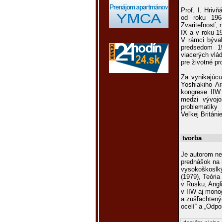
Prof. I. Hriv
od roku 196
Zvariteľnosť,
IX a v roku 1
V rámci býva
predsedom 19
viacerých vlá
pre životné pr
Za vynikajúcu
Yoshiakiho A
kongrese IIW
medzi vývojo
problematiky
Veľkej Británi
tvorba
Je autorom ne
prednášok na 
vysokoškoslkýc
(1979), Teória
v Rusku, Angl
v IIW aj mono
a zušľachtený
ocelí“ a „Odpo