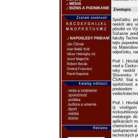
.: MÉDIÁ
.: BIZNIS A PODNIKANIE
životopis
Spočiatku pr
neskôr ako u
pôsobil vo V
Súčasne pred
fakulty Techni
.: NAPOSLEDY PRIDANÍ
tejto popredn
Ján Čižmár
na Materiálo
Ivan Baláž Kráľ
odpočinku, na
Viktor Hidvéghy ml.
Jozef Majerčík
Prof. I. Hriv
Róbert Bezák
vied a Česko-
Ondrej Francisci
roky neskôr
Pavel Kapusta
Slovensku. V
ČSAV. Stal sa
spoločnosti 
predsedom 
. veda a vzdelanie
vedeckotechni
. spoločnosť
. politika
Prof. I. Hriv
. kultúra a umenie
(s virológo
. šport
nízkouhlíkov
. médiá
metalurgie do
. biznis
aplikáciách ma
chemickom a 
spolupracova
technických p