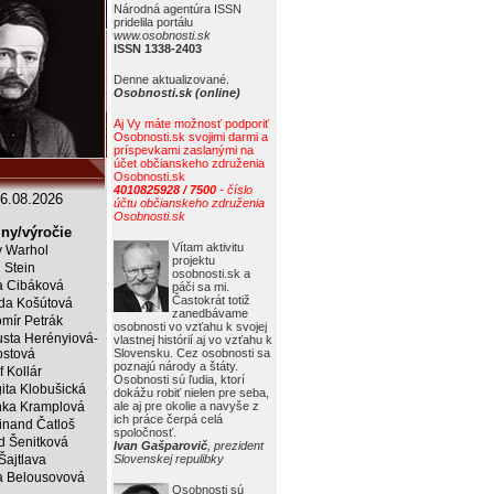
Národná agentúra ISSN
pridelila portálu
www.osobnosti.sk
ISSN 1338-2403
Denne aktualizované.
Osobnosti.sk (online)
Aj Vy máte možnosť podporiť
Osobnosti.sk svojimi darmi a
príspevkami zaslanými na
účet občianskeho združenia
Osobnosti.sk
4010825928 / 7500
- číslo
6.08.2026
účtu občianskeho združenia
Osobnosti.sk
ny/výročie
Vítam aktivitu
 Warhol
projektu
j Stein
osobnosti.sk a
a Cibáková
páči sa mi.
Častokrát totiž
da Košútová
zanedbávame
mír Petrák
osobnosti vo vzťahu k svojej
sta Herényiová-
vlastnej histórií aj vo vzťahu k
ostová
Slovensku. Cez osobnosti sa
poznajú národy a štáty.
f Kollár
Osobnosti sú ľudia, ktorí
ita Klobušická
dokážu robiť nielen pre seba,
ka Kramplová
ale aj pre okolie a navyše z
ich práce čerpá celá
inand Čatloš
spoločnosť.
id Šenitková
Ivan Gašparovič
, prezident
 Šajtlava
Slovenskej repulibky
 Belousovová
Osobnosti sú