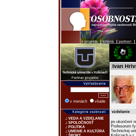
|
|
o projekte
kritériá
partneri
Ivan Hri
v menách
všade
vzdelanie
.: VEDA A VZDELANIE
po ukončení r
.: SPOLOČNOSŤ
Profesorom fy
.: POLITIKA
Technickej uni
.: UMENIE A KULTÚRA
Košiciach v r.
.: ŠPORT