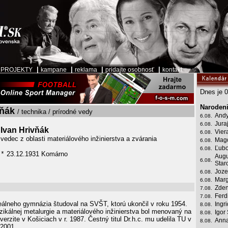
|
|
|
|
|
PROJEKTY
kampane
reklama
pridajte osobnosť
kontakt
Dnes je 0
Narodeni
vňák
/ technika / prírodné vedy
Andy
6.08.
Jura
6.08.
Ivan Hrivňák
Vier
6.08.
vedec z oblasti materiálového inžinierstva a zvárania
Mag
6.08.
Ľubo
6.08.
23.12.1931 Komárno
*
Augu
6.08.
Star
Joze
6.08.
Marg
6.08.
Zden
7.08.
Ferd
7.08.
eálneho gymnázia študoval na SVŠT, ktorú ukončil v roku 1954.
Ingr
8.08.
zikálnej metalurgie a materiálového inžinierstva bol menovaný na
Igor
8.08.
verzite v Košiciach v r. 1987. Čestný titul Dr.h.c. mu udelila TU v
Anna
8.08.
 2001.