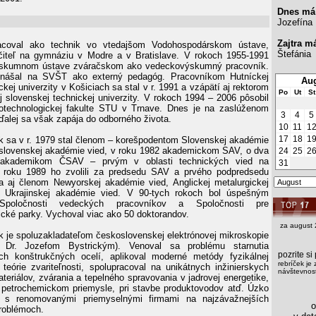
Dnes má
Jozefína
Zajtra m
acoval ako technik vo vtedajšom Vodohospodárskom ústave,
Štefánia
čiteľ na gymnáziu v Modre a v Bratislave. V rokoch 1955-1991
ýskumnom ústave zváračskom ako vedeckovýskumný pracovník.
nášal na SVŠT ako externý pedagóg. Pracovníkom Hutníckej
Aug
ckej univerzity v Košiciach sa stal v r. 1991 a vzápätí aj rektorom
Po
Ut
St
ej slovenskej technickej univerzity. V rokoch 1994 – 2006 pôsobil
votechnologickej fakulte STU v Trnave. Dnes je na zaslúženom
3
4
5
ďalej sa však zapája do odborného života.
10
11
1
17
18
1
ňák sa v r. 1979 stal členom – korešpodentom Slovenskej akadémie
slovenskej akadémie vied, v roku 1982 akademickom SAV, o dva
24
25
2
 akademikom ČSAV – prvým v oblasti technických vied na
31
 roku 1989 ho zvolili za predsedu SAV a prvého podpredsedu
 aj členom Newyorskej akadémie vied, Anglickej metalurgickej
a Ukrajinskej akadémie vied. V 90-tych rokoch bol úspešným
Spoločnosti vedeckých pracovníkov a Spoločnosti pre
cké parky. Vychoval viac ako 50 doktorandov.
za august 
ňák je spoluzakladateľom československej elektrónovej mikroskopie
m Dr. Jozefom Bystrickým). Venoval sa problému starnutia
pozrite s
ých konštrukčných ocelí, aplikoval moderné metódy fyzikálnej
rebríček je 
 teórie zvariteľnosti, spolupracoval na unikátnych inžinierskych
návštevnost
teriálov, zvárania a tepelného spravovania v jadrovej energetike,
petrochemickom priemysle, pri stavbe produktovodov atď. Úzko
l s renomovanými priemyselnými firmami na najzávažnejších
os
roblémoch.