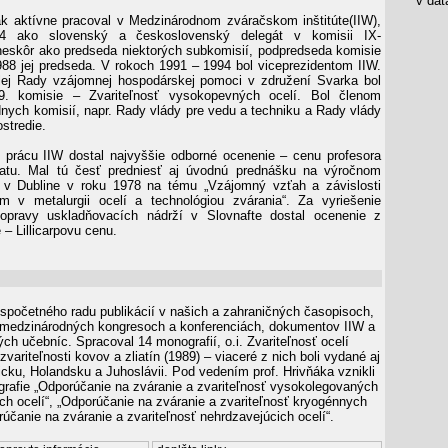
v data
ňák aktívne pracoval v Medzinárodnom zváračskom inštitúte(IIW),
4 ako slovenský a československý delegát v komisii IX-
 neskôr ako predseda niektorých subkomisií, podpredseda komisie
988 jej predseda. V rokoch 1991 – 1994 bol viceprezidentom IIW.
lej Rady vzájomnej hospodárskej pomoci v združení Svarka bol
. komisie – Zvariteľnosť vysokopevných ocelí. Bol členom
dnych komisií, napr. Rady vlády pre vedu a techniku a Rady vlády
ostredie.
 prácu IIW dostal najvyššie odborné ocenenie – cenu profesora
ratu. Mal tú česť predniesť aj úvodnú prednášku na výročnom
 v Dubline v roku 1978 na tému „Vzájomný vzťah a závislosti
m v metalurgii ocelí a technológiou zvárania“. Za vyriešenie
 opravy uskladňovacích nádrží v Slovnafte dostal ocenenie z
e – Lillicarpovu cenu.
spočetného radu publikácií v našich a zahraničných časopisoch,
medzinárodných kongresoch a konferenciách, dokumentov IIW a
h učebníc. Spracoval 14 monografií, o.i. Zvariteľnosť ocelí
 zvariteľnosti kovov a zliatín (1989) – viaceré z nich boli vydané aj
icku, Holandsku a Juhoslávii. Pod vedením prof. Hrivňáka vznikli
grafie „Odporúčanie na zváranie a zvariteľnosť vysokolegovaných
ch ocelí“, „Odporúčanie na zváranie a zvariteľnosť kryogénnych
rúčanie na zváranie a zvariteľnosť nehrdzavejúcich ocelí“.