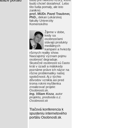
báze portálu
budú pre niekoho vzory, ktoré
budú chcieť dosiahnuť. Lebo
títo ľudia pomaly, ale isto
zaniknú.
prof. MUDr. Pavel Traubner,
PhD.
, dekan Lekárskej
fakulty Univerzity
Komenského
Žijeme v dobe,
kedy sa
osobnosťami
stávajú produkty
mediálnych
kampaní a hviezdy
rôznych reality show.
Naozajstný význam pojmu
osobnosť degraduje.
Skutočné osobnosti sú často
krát v úzadí a málokedy
poznáme práve ich názor na
rôzne problematiky našej
spoločnosti. Aj z týchto
dôvodov vznikla asi pred
troma rokmi myšlienka
zrealizovať projekt
Osobnosti.sk.
Ing. Viliam Koza
, autor
projektu, predseda o.z.
Osobnosti.sk
Tlačová konferencia k
spusteniu internetového
portálu Osobnosti.sk
.