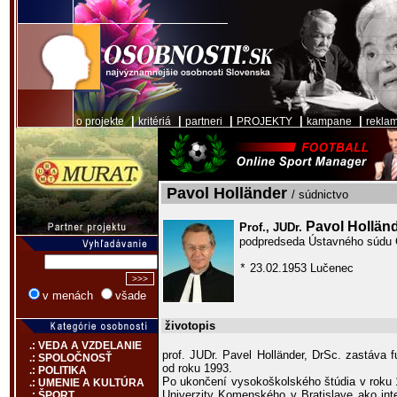
|
|
|
|
|
o projekte
kritériá
partneri
PROJEKTY
kampane
rekla
Pavol Holländer
/ súdnictvo
Pavol Hollän
Prof., JUDr.
podpredseda Ústavného súdu
23.02.1953 Lučenec
*
v menách
všade
životopis
.: VEDA A VZDELANIE
prof. JUDr. Pavel Holländer, DrSc. zastáva
.: SPOLOČNOSŤ
od roku 1993.
.: POLITIKA
Po ukončení vysokoškolského štúdia v roku 1
.: UMENIE A KULTÚRA
Univerzity Komenského v Bratislave ako int
.: ŠPORT