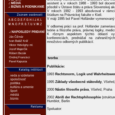
asistent a v rokoch 1988 - 1993 bol docen
.: MÉDIÁ
.: BIZNIS A PODNIKANIE
pôsobil v Ústave štátu a práva Slovenskej ak
V rokoch 1992 - 1993 absolvoval v rámci
štúdium na Právnickej fakulte v Kieli.
V máji 1995 bol Pavel Holländer vymenovaný 
V odbornej práci sa prof. Holländer zameria
teórie a filozofie práva, právnej logiky, med
.: NAPOSLEDY PRIDANÍ
K rôznym aspektom týchto oblastí vys
Ján Čižmár
konferenciách, prednášal na zahraničnýc
Ivan Baláž Kráľ
množstvo odborných publikácií.
Viktor Hidvéghy ml.
Jozef Majerčík
Róbert Bezák
Ondrej Francisci
tvorba
Pavel Kapusta
Publikácie:
1993
Rechtsnorm, Logik und Wahrheitswer
. veda a vzdelanie
. spoločnosť
1995
Základy všeobecné státovědy
, Všehrd
. politika
. kultúra a umenie
2000
Nástin filosofie práva
, Všehrd, Praha
. šport
. médiá
2002
Abriß der Rechtsphilosophie
(struktur
. biznis
Humblot, Berlin
Spoluator: