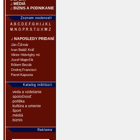
.: MÉDIÁ
.: BIZNIS A PODNIKANIE
.: NAPOSLEDY PRIDANÍ
Ján Čižmár
Ivan Baláž Kráľ
Viktor Hidvéghy ml.
Jozef Majerčík
Róbert Bezák
Ondrej Francisci
Pavel Kapusta
. veda a vzdelanie
. spoločnosť
. politika
. kultúra a umenie
. šport
. médiá
. biznis