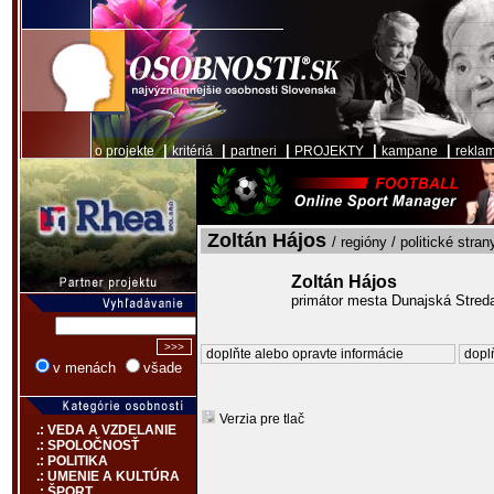
|
|
|
|
|
o projekte
kritériá
partneri
PROJEKTY
kampane
rekla
Zoltán Hájos
/ regióny / politické stran
Zoltán Hájos
primátor mesta Dunajská Stred
doplňte alebo opravte informácie
doplň
v menách
všade
Verzia pre tlač
.: VEDA A VZDELANIE
.: SPOLOČNOSŤ
.: POLITIKA
.: UMENIE A KULTÚRA
.: ŠPORT