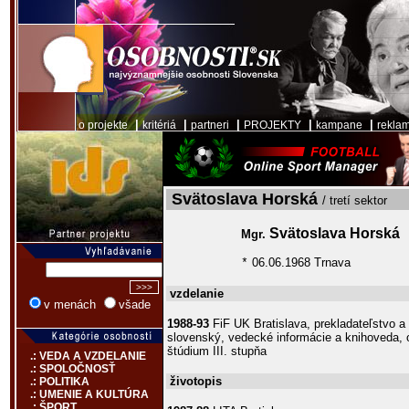
|
|
|
|
|
o projekte
kritériá
partneri
PROJEKTY
kampane
rekla
Svätoslava Horská
/ tretí sektor
Svätoslava Horská
Mgr.
06.06.1968 Trnava
*
vzdelanie
v menách
všade
1988-93
FiF UK Bratislava, prekladateľstvo a
slovenský, vedecké informácie a knihoveda, 
štúdium III. stupňa
.: VEDA A VZDELANIE
.: SPOLOČNOSŤ
životopis
.: POLITIKA
.: UMENIE A KULTÚRA
.: ŠPORT