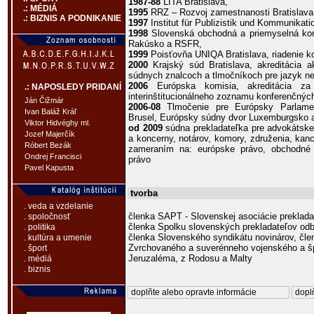
1987-88
LITA Bratislava,
.: MÉDIÁ
1995
RRZ – Rozvoj zamestnanosti Bratislava,
.: BIZNIS A PODNIKANIE
1997
Institut für Publizistik und Kommunikat
1998
Slovenská obchodná a priemyselná komora
Rakúsko a RSFR,
1999
Poisťovňa UNIQA Bratislava, riadenie k
2000
Krajský súd Bratislava, akreditácia 
súdnych znalcoch a tlmočníkoch pre jazyk n
2006
Európska komisia, akreditácia za
.: NAPOSLEDY PRIDANÍ
interinštitucionálneho zoznamu konferenčnýc
Ján Čižmár
2006-08
Tlmočenie pre Európsky Parlamen
Ivan Baláž Kráľ
Brusel, Európsky súdny dvor Luxemburgsko a
Viktor Hidvéghy ml.
od 2009
súdna prekladateľka pre advokátske
Jozef Majerčík
a koncerny, notárov, komory, združenia, ka
Róbert Bezák
zameraním na: európske právo, obchodné 
Ondrej Francisci
právo
Pavel Kapusta
tvorba
. veda a vzdelanie
členka SAPT - Slovenskej asociácie preklada
. spoločnosť
členka Spolku slovenských prekladateľov odbor
. politika
členka Slovenského syndikátu novinárov, čle
. kultúra a umenie
Zvrchovaného a suverénneho vojenského a šp
. šport
Jeruzaléma, z Rodosu a Malty
. médiá
. biznis
doplňte alebo opravte informácie
doplň