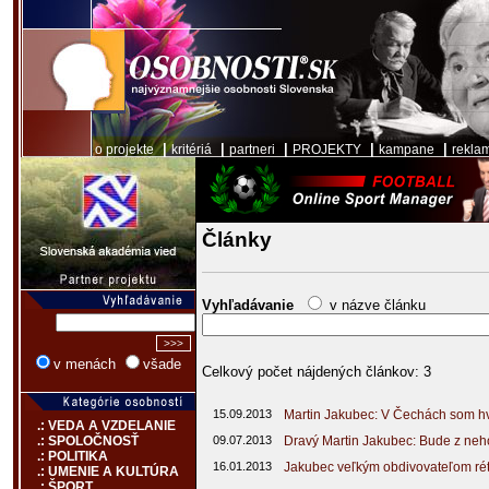
|
|
|
|
|
o projekte
kritériá
partneri
PROJEKTY
kampane
rekla
Články
Vyhľadávanie
v názve článku
v menách
všade
Celkový počet nájdených článkov: 3
15.09.2013
Martin Jakubec: V Čechách som hv
.: VEDA A VZDELANIE
09.07.2013
Dravý Martin Jakubec: Bude z ne
.: SPOLOČNOSŤ
.: POLITIKA
16.01.2013
Jakubec veľkým obdivovateľom réto
.: UMENIE A KULTÚRA
.: ŠPORT