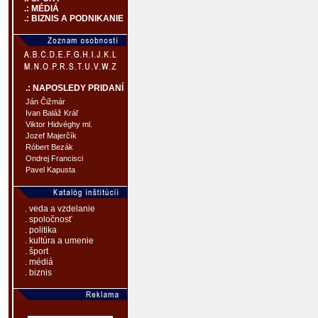
.: MÉDIÁ
.: BIZNIS A PODNIKANIE
.: NAPOSLEDY PRIDANÍ
Ján Čižmár
Ivan Baláž Kráľ
Viktor Hidvéghy ml.
Jozef Majerčík
Róbert Bezák
Ondrej Francisci
Pavel Kapusta
. veda a vzdelanie
. spoločnosť
. politika
. kultúra a umenie
. šport
. médiá
. biznis