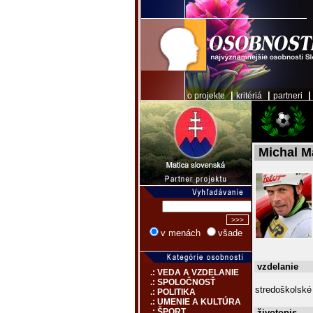
|
|
o projekte
kritériá
partneri
Michal M
v menách
všade
vzdelanie
.: VEDA A VZDELANIE
.: SPOLOČNOSŤ
stredoškolsk
.: POLITIKA
.: UMENIE A KULTÚRA
.: ŠPORT
životopis