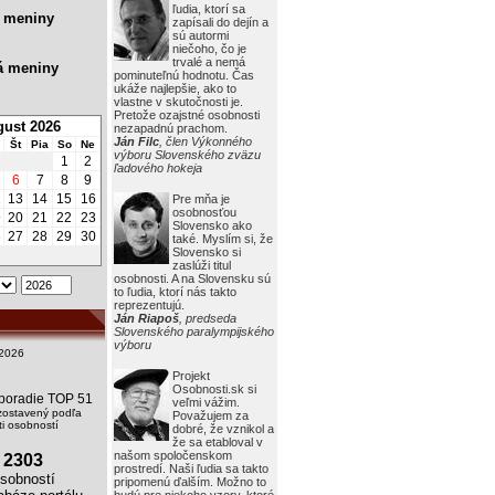
ľudia, ktorí sa
 meniny
zapísali do dejín a
sú autormi
niečoho, čo je
trvalé a nemá
á meniny
pominuteľnú hodnotu. Čas
ukáže najlepšie, ako to
vlastne v skutočnosti je.
Pretože ozajstné osobnosti
ust 2026
nezapadnú prachom.
Ján Filc
, člen Výkonného
Št
Pia
So
Ne
výboru Slovenského zväzu
1
2
ľadového hokeja
6
7
8
9
2
13
14
15
16
Pre mňa je
osobnosťou
9
20
21
22
23
Slovensko ako
6
27
28
29
30
také. Myslím si, že
Slovensko si
zaslúži titul
osobnosti. A na Slovensku sú
to ľudia, ktorí nás takto
reprezentujú.
Ján Riapoš
, predseda
Slovenského paralympijského
výboru
2026
Projekt
Osobnosti.sk si
i poradie TOP 51
veľmi vážim.
zostavený podľa
Považujem za
i osobností
dobré, že vznikol a
že sa etabloval v
našom spoločenskom
2303
prostredí. Naši ľudia sa takto
obností
pripomenú ďalším. Možno to