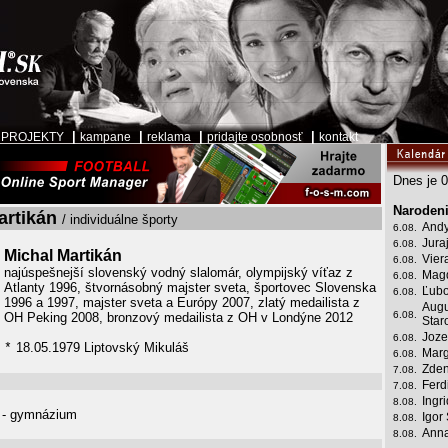
|
|
|
|
|
PROJEKTY
kampane
reklama
pridajte osobnosť
kontakt
Dnes je 0
Narodeni
artikán
/ individuálne športy
Andy
6.08.
Jura
6.08.
Michal Martikán
Vier
6.08.
najúspešnejší slovenský vodný slalomár, olympijský víťaz z
Mag
6.08.
Atlanty 1996, štvornásobný majster sveta, športovec Slovenska
Ľubo
6.08.
1996 a 1997, majster sveta a Európy 2007, zlatý medailista z
Augu
6.08.
OH Peking 2008, bronzový medailista z OH v Londýne 2012
Star
Joze
6.08.
18.05.1979 Liptovský Mikuláš
*
Marg
6.08.
Zden
7.08.
Ferd
7.08.
Ingr
8.08.
é - gymnázium
Igor
8.08.
Anna
8.08.