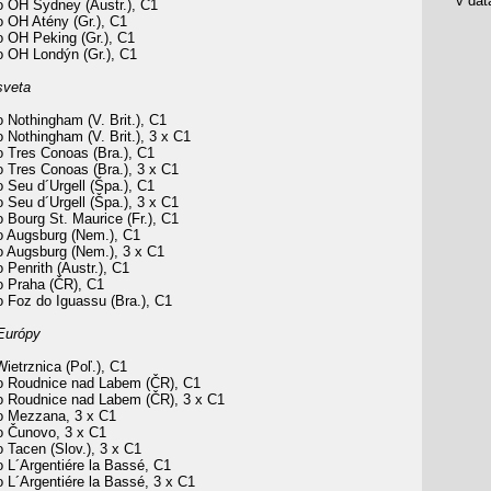
v data
o OH Sydney (Austr.), C1
 OH Atény (Gr.), C1
o OH Peking (Gr.), C1
o OH Londýn (Gr.), C1
sveta
 Nothingham (V. Brit.), C1
 Nothingham (V. Brit.), 3 x C1
o Tres Conoas (Bra.), C1
 Tres Conoas (Bra.), 3 x C1
 Seu d´Urgell (Špa.), C1
 Seu d´Urgell (Špa.), 3 x C1
 Bourg St. Maurice (Fr.), C1
o Augsburg (Nem.), C1
o Augsburg (Nem.), 3 x C1
 Penrith (Austr.), C1
o Praha (ČR), C1
 Foz do Iguassu (Bra.), C1
Európy
etrznica (Poľ.), C1
o Roudnice nad Labem (ČR), C1
o Roudnice nad Labem (ČR), 3 x C1
o Mezzana, 3 x C1
o Čunovo, 3 x C1
 Tacen (Slov.), 3 x C1
 L´Argentiére la Bassé, C1
 L´Argentiére la Bassé, 3 x C1