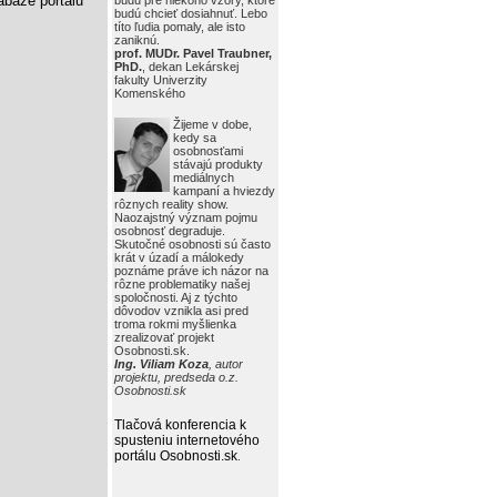
báze portálu
budú pre niekoho vzory, ktoré
budú chcieť dosiahnuť. Lebo
títo ľudia pomaly, ale isto
zaniknú.
prof. MUDr. Pavel Traubner,
PhD.
, dekan Lekárskej
fakulty Univerzity
Komenského
Žijeme v dobe,
kedy sa
osobnosťami
stávajú produkty
mediálnych
kampaní a hviezdy
rôznych reality show.
Naozajstný význam pojmu
osobnosť degraduje.
Skutočné osobnosti sú často
krát v úzadí a málokedy
poznáme práve ich názor na
rôzne problematiky našej
spoločnosti. Aj z týchto
dôvodov vznikla asi pred
troma rokmi myšlienka
zrealizovať projekt
Osobnosti.sk.
Ing. Viliam Koza
, autor
projektu, predseda o.z.
Osobnosti.sk
Tlačová konferencia k
spusteniu internetového
portálu Osobnosti.sk
.