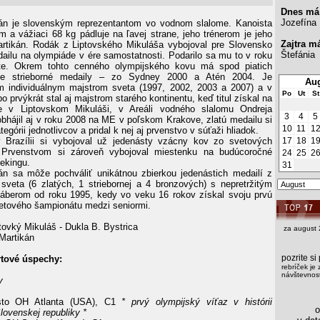
Dnes má
Jozefína
kán je slovenským reprezentantom vo vodnom slalome. Kanoista
m a vážiaci 68 kg pádluje na ľavej strane, jeho trénerom je jeho
Zajtra m
rtikán. Rodák z Liptovského Mikuláša vybojoval pre Slovensko
Štefánia
dailu na olympiáde v ére samostatnosti. Podarilo sa mu to v roku
te. Okrem tohto cenného olympijského kovu má spod piatich
ve strieborné medaily – zo Sydney 2000 a Atén 2004. Je
Aug
m individuálnym majstrom sveta (1997, 2002, 2003 a 2007) a v
Po
Ut
St
o prvýkrát stal aj majstrom starého kontinentu, keď titul získal na
 v Liptovskom Mikuláši, v Areáli vodného slalomu Ondreja
3
4
5
 obhájil aj v roku 2008 na ME v poľskom Krakove, zlatú medailu si
10
11
1
tegórii jednotlivcov a pridal k nej aj prvenstvo v súťaži hliadok.
Brazílii si vybojoval už jedenásty vzácny kov zo svetových
17
18
1
 Prvenstvom si zároveň vybojoval miestenku na budúcoročné
24
25
2
ekingu.
31
án sa môže pochváliť unikátnou zbierkou jedenástich medailí z
 sveta (6 zlatých, 1 striebornej a 4 bronzových) s nepretržitým
áberom od roku 1995, kedy vo veku 16 rokov získal svoju prvú
etového šampionátu medzi seniormi.
tovký Mikuláš - Dukla B. Bystrica
za august 
 Martikán
pozrite s
rtové úspechy:
rebríček je 
návštevnost
y
to OH Atlanta (USA), C1
* prvý olympijský víťaz v histórii
os
lovenskej republiky *