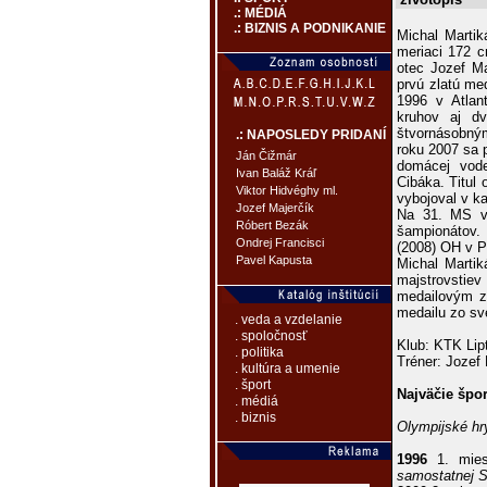
.: MÉDIÁ
.: BIZNIS A PODNIKANIE
Michal Marti
meriaci 172 c
otec Jozef Ma
prvú zlatú me
1996 v Atlan
kruhov aj d
štvornásobný
.: NAPOSLEDY PRIDANÍ
roku 2007 sa p
Ján Čižmár
domácej vode
Ivan Baláž Kráľ
Cibáka. Titul
Viktor Hidvéghy ml.
vybojoval v ka
Jozef Majerčík
Na 31. MS v 
Róbert Bezák
šampionátov.
Ondrej Francisci
(2008) OH v P
Pavel Kapusta
Michal Martik
majstrovstiev
medailovým z
medailu zo sv
. veda a vzdelanie
. spoločnosť
Klub: KTK Lip
. politika
Tréner: Jozef
. kultúra a umenie
. šport
Najväčie špo
. médiá
. biznis
Olympijské hr
1996
1. mies
samostatnej S