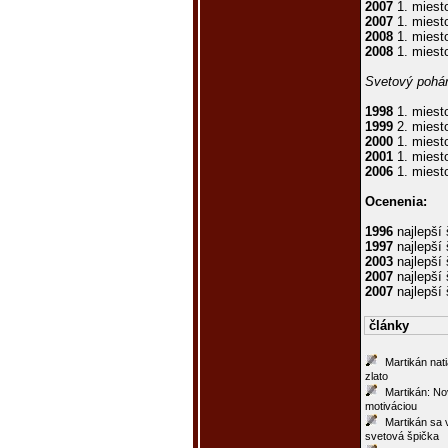
2007
1. miest
2007
1. miesto
2008
1. miest
2008
1. miest
Svetový pohá
1998
1. miest
1999
2. miest
2000
1. miest
2001
1. miest
2006
1. miest
Ocenenia:
1996
najlepší
1997
najlepší
2003
najlepší
2007
najlepší
2007
najlepší
články
Martikán nat
zlato
Martikán: No
motiváciou
Martikán sa 
svetová špička