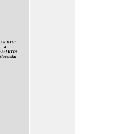
O
je KTO?
a
O
bol KTO?
Slovensku