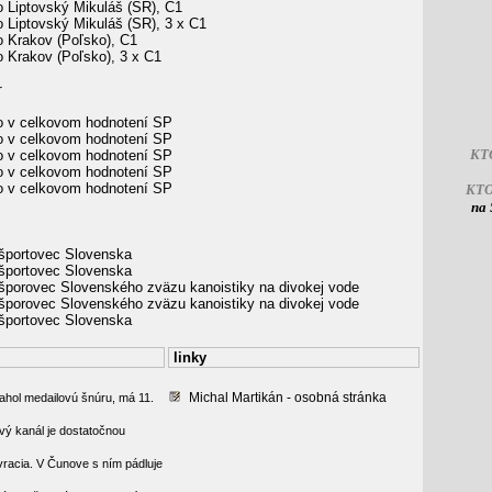
o Liptovský Mikuláš (SR), C1
 Liptovský Mikuláš (SR), 3 x C1
o Krakov (Poľsko), C1
o Krakov (Poľsko), 3 x C1
r
o v celkovom hodnotení SP
o v celkovom hodnotení SP
KT
o v celkovom hodnotení SP
o v celkovom hodnotení SP
o v celkovom hodnotení SP
KT
na 
 športovec Slovenska
 športovec Slovenska
 šporovec Slovenského zväzu kanoistiky na divokej vode
 šporovec Slovenského zväzu kanoistiky na divokej vode
 športovec Slovenska
linky
Michal Martikán - osobná stránka
iahol medailovú šnúru, má 11.
vý kanál je dostatočnou
vracia. V Čunove s ním pádluje