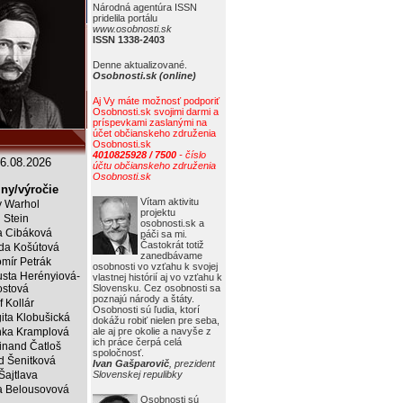
Národná agentúra ISSN
pridelila portálu
www.osobnosti.sk
ISSN 1338-2403
Denne aktualizované.
Osobnosti.sk (online)
Aj Vy máte možnosť podporiť
Osobnosti.sk svojimi darmi a
príspevkami zaslanými na
účet občianskeho združenia
Osobnosti.sk
4010825928 / 7500
- číslo
6.08.2026
účtu občianskeho združenia
Osobnosti.sk
ny/výročie
Vítam aktivitu
 Warhol
projektu
j Stein
osobnosti.sk a
a Cibáková
páči sa mi.
Častokrát totiž
da Košútová
zanedbávame
mír Petrák
osobnosti vo vzťahu k svojej
sta Herényiová-
vlastnej histórií aj vo vzťahu k
ostová
Slovensku. Cez osobnosti sa
poznajú národy a štáty.
f Kollár
Osobnosti sú ľudia, ktorí
ita Klobušická
dokážu robiť nielen pre seba,
ka Kramplová
ale aj pre okolie a navyše z
ich práce čerpá celá
inand Čatloš
spoločnosť.
id Šenitková
Ivan Gašparovič
, prezident
 Šajtlava
Slovenskej repulibky
 Belousovová
Osobnosti sú