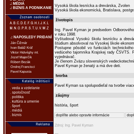
.: MÉDIÁ
Vysoká škola lesnícka a drevárska, Zvolen
.: BIZNIS A PODNIKANIE
Vysoká škola ekonomická, Bratislava, postg
životopis
Ing. Pavel Kyman je predsedom Odborového 
v roku 1998.
.: NAPOSLEDY PRIDANÍ
Vyštudoval Vysokú školu lesnícku a drevá
štúdium absolvoval na Vysokej škole ekonomi
Ján Čižmár
Postupne pôsobil vo funkciách technického 
Ivan Baláž Kráľ
vedúceho tajomníka Krajskej rady ČSVTS. P
Viktor Hidvéghy ml.
vyjednávač.
Jozef Majerčík
Je členom Zväzu slovenských vedeckotechni
Róbert Bezák
Pavel Kyman je ženatý a má dve deti.
Ondrej Francisci
Pavel Kapusta
tvorba
Pavel Kyman sa spolupodieľal na tvorbe via
. veda a vzdelanie
. spoločnosť
záujmy
. politika
. kultúra a umenie
história, šport
. šport
. médiá
. biznis
doplňte alebo opravte informácie
dopl
Zdroj: Ing. Pavel Kyman