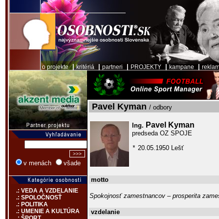
|
|
|
|
|
o projekte
kritériá
partneri
PROJEKTY
kampane
rekla
Pavel Kyman
/ odbory
Pavel Kyman
Ing.
predseda OZ SPOJE
20.05.1950 Lešť
*
v menách
všade
motto
.: VEDA A VZDELANIE
Spokojnosť zamestnancov – prosperita zames
.: SPOLOČNOSŤ
.: POLITIKA
.: UMENIE A KULTÚRA
vzdelanie
.: ŠPORT