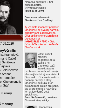
Národná agentúra ISSN
pridelila portálu
www.osobnosti.sk
ISSN 1338-2403
Denne aktualizované.
Osobnosti.sk (online)
Aj Vy máte možnosť podporiť
Osobnosti.sk svojimi darmi a
príspevkami zaslanými na
účet občianskeho združenia
Osobnosti.sk
4010825928 / 7500
- číslo
7.08.2026
účtu občianskeho združenia
Osobnosti.sk
ny/výročie
Vítam aktivitu
ka Kramplová
projektu
inand Čatloš
osobnosti.sk a
id Šenitková
páči sa mi.
Častokrát totiž
 Šajtlava
zanedbávame
 Belousovová
osobnosti vo vzťahu k svojej
o Šrobár
vlastnej histórií aj vo vzťahu k
Slovensku. Cez osobnosti sa
ch Hornáček
poznajú národy a štáty.
ej Chelemendik
Osobnosti sú ľudia, ktorí
an Gráf
dokážu robiť nielen pre seba,
ale aj pre okolie a navyše z
ich práce čerpá celá
 meniny
spoločnosť.
Ivan Gašparovič
, prezident
Slovenskej repulibky
á meniny
Osobnosti sú