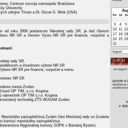
eny, Centrum rozvoja samospráv Bratislava
ty Univerzity
Aug
kých zdrojov Timan a Dr. Oscar G. Mink (USA)
Po
Ut
St
3
4
5
10
11
1
je od roku 2006 poslancom Národnej rady SR, je tiež členom
17
18
1
ýboru NR SR a členom Výoru NR SR pre financie, rozpočet a
24
25
2
31
stnaní:
rodnej rady SR,
 Mandátovom a imunitnom výbore NR SR
 Výbore NR SR pre financie, rozpočet a menu
za august 
slanec NR SR
pozrite s
rebríček je 
imátora mesta Zvolen
návštevnost
ločnosti OP TIM, s.r.o. Krupina
 námestník OP TIM s.r.o. Krupina
mostatný technológ ZŤS WUSAM Zvolen
os
v data
 Mestského zastupiteľstva Zvolen člen Mestskej rady vo Zvolene
en komisií mestského zastupiteľstva
dstavenstva Regionálnej komory SOPK v Banskej Bystrici