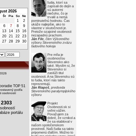
ľudia, ktorí sa
zapísali do dejín a
sú autormi
ust 2026
niečoho, čo je
Št
Pia
So
Ne
trvalé a nemá
1
2
pominuteľnú hodnotu. Čas
ukáže najlepšie, ako to
6
7
8
9
vlastne v skutočnosti je.
2
13
14
15
16
Pretože ozajstné osobnosti
nezapadnú prachom.
9
20
21
22
23
Ján Filc
, člen Výkonného
6
27
28
29
30
výboru Slovenského zväzu
ľadového hokeja
Pre mňa je
osobnosťou
Slovensko ako
také. Myslím si, že
Slovensko si
zaslúži titul
2026
osobnosti. A na Slovensku sú
to ľudia, ktorí nás takto
reprezentujú.
i poradie TOP 51
Ján Riapoš
, predseda
zostavený podľa
Slovenského paralympijského
i osobností
výboru
2303
Projekt
Osobnosti.sk si
obností
veľmi vážim.
báze portálu
Považujem za
dobré, že vznikol a
že sa etabloval v
našom spoločenskom
prostredí. Naši ľudia sa takto
pripomenú ďalším. Možno to