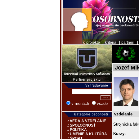
|
|
o projekte
kritériá
partneri
Jozef Mi
v menách
všade
vzdelanie
.: VEDA A VZDELANIE
Strojnícka fak
.: SPOLOČNOSŤ
.: POLITIKA
Kurzy:
.: UMENIE A KULTÚRA
.: ŠPORT