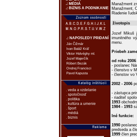
Manažment zm
.: MÉDIÁ
.: BIZNIS A PODNIKANIE
Manažment, Ci
Riadenie ľuds
životopis
Jozef Mikuš 
imunitného v
.: NAPOSLEDY PRIDANÍ
menu.
Ján Čižmár
Ivan Baláž Kráľ
Priebeh zame
Viktor Hidvéghy ml.
Jozef Majerčík
od roku 2006
Róbert Bezák
- poslanec Ná
Ondrej Francisci
- členstvo v
Pavel Kapusta
- členstov vo
2002 - 2006
po
. veda a vzdelanie
- zástupca pr
. spoločnosť
- riaditeľ spo
. politika
1993
obchodný
. kultúra a umenie
1984 - 1993
sa
. šport
. médiá
Iné funkcie:
. biznis
1990
poslanec
predseda a čl
1999
člen pre