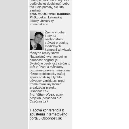
budú pre niekoho vzory, ktoré
budú chcieť dosiahnuť. Lebo
títo ľudia pomaly, ale isto
zaniknú.
prof. MUDr. Pavel Traubner,
PhD.
, dekan Lekárskej
fakulty Univerzity
Komenského
Žijeme v dobe,
kedy sa
osobnosťami
stávajú produkty
mediálnych
kampaní a hviezdy
rôznych reality show.
Naozajstný význam pojmu
osobnosť degraduje.
Skutočné osobnosti sú často
krát v úzadí a málokedy
poznáme práve ich názor na
rôzne problematiky našej
spoločnosti. Aj z týchto
dôvodov vznikla asi pred
troma rokmi myšlienka
zrealizovať projekt
Osobnosti.sk.
Ing. Viliam Koza
, autor
projektu, predseda o.z.
Osobnosti.sk
Tlačová konferencia k
spusteniu internetového
portálu Osobnosti.sk
.