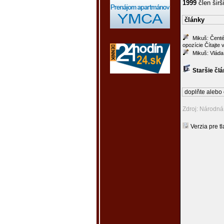
1999
člen širš
články
Mikuš: Čenté
opozície Čítajte v
Mikuš: Vláda
Staršie čl
doplňte alebo 
Zdroj: Národn
Verzia pre tl