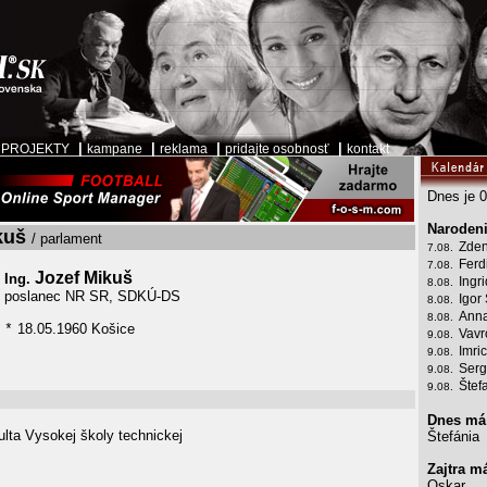
|
|
|
|
|
PROJEKTY
kampane
reklama
pridajte osobnosť
kontakt
Dnes je 0
Narodeni
kuš
/ parlament
Zden
7.08.
Ferd
7.08.
Jozef Mikuš
Ing.
Ingr
8.08.
poslanec NR SR, SDKÚ-DS
Igor
8.08.
Anna
8.08.
18.05.1960 Košice
*
Vavr
9.08.
Imri
9.08.
Serg
9.08.
Štef
9.08.
Dnes má
ulta Vysokej školy technickej
Štefánia
Zajtra m
Oskar