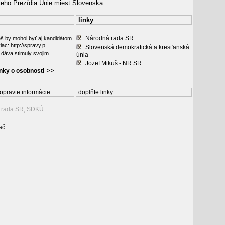
ieho Prezídia Únie miest Slovenska
linky
Národná rada SR
š by mohol byť aj kandidátom
iac: http://spravy.p
Slovenská demokratická a kresťanská
 dáva stimuly svojim
únia
Jozef Mikuš - NR SR
>>
ánky o osobnosti
opravte informácie
doplňte linky
á rada SR, SDKÚ
ač