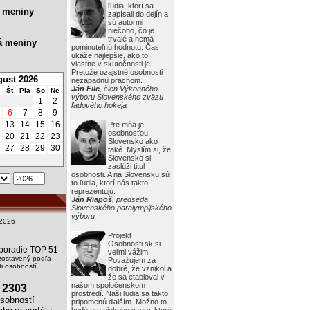
ľudia, ktorí sa
 meniny
zapísali do dejín a
sú autormi
niečoho, čo je
trvalé a nemá
á meniny
pominuteľnú hodnotu. Čas
ukáže najlepšie, ako to
vlastne v skutočnosti je.
Pretože ozajstné osobnosti
ust 2026
nezapadnú prachom.
Ján Filc
, člen Výkonného
Št
Pia
So
Ne
výboru Slovenského zväzu
1
2
ľadového hokeja
6
7
8
9
2
13
14
15
16
Pre mňa je
osobnosťou
9
20
21
22
23
Slovensko ako
6
27
28
29
30
také. Myslím si, že
Slovensko si
zaslúži titul
osobnosti. A na Slovensku sú
to ľudia, ktorí nás takto
reprezentujú.
Ján Riapoš
, predseda
Slovenského paralympijského
výboru
2026
Projekt
Osobnosti.sk si
i poradie TOP 51
veľmi vážim.
zostavený podľa
Považujem za
i osobností
dobré, že vznikol a
že sa etabloval v
našom spoločenskom
2303
prostredí. Naši ľudia sa takto
obností
pripomenú ďalším. Možno to