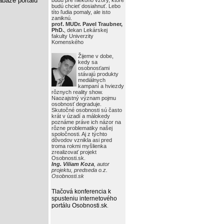
báze portálu
budú pre niekoho vzory, ktoré
budú chcieť dosiahnuť. Lebo
títo ľudia pomaly, ale isto
zaniknú.
prof. MUDr. Pavel Traubner,
PhD.
, dekan Lekárskej
fakulty Univerzity
Komenského
Žijeme v dobe,
kedy sa
osobnosťami
stávajú produkty
mediálnych
kampaní a hviezdy
rôznych reality show.
Naozajstný význam pojmu
osobnosť degraduje.
Skutočné osobnosti sú často
krát v úzadí a málokedy
poznáme práve ich názor na
rôzne problematiky našej
spoločnosti. Aj z týchto
dôvodov vznikla asi pred
troma rokmi myšlienka
zrealizovať projekt
Osobnosti.sk.
Ing. Viliam Koza
, autor
projektu, predseda o.z.
Osobnosti.sk
Tlačová konferencia k
spusteniu internetového
portálu Osobnosti.sk
.