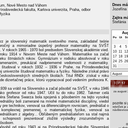
Dnes má
um, Nové Mesto nad Váhom
Jozefína
írodovedecká fakulta, Karlova univerzita, Praha, odbor
fyzika
Zajtra m
Štefánia
Aug
Po
Ut
St
rz je slovenský matematik svetového mena, zakladateľ teórie
horočný a mimoriadne úspešný profesor matematiky na SVŠT
3
4
5
. V rokoch 1965 - 1970 bol predsedom Slovenskej akadémie vied.
10
11
1
v roku 1914 v Novom Meste nad Váhom. Matematike sa začal
17
18
1
eku štrnástich rokov. Gymnázium v rodisku absolvoval v roku
24
25
2
amenaním, preukázal nadpriemerné vedomosti z matematiky.
31
 študoval v rokoch 1932 – 1936 v Prahe, na Prírodevedeckej
ej univerzite študoval matematiku a fyziku. Následne získal právo
eskoslovenských stredných školách. Titul RNDr. získal v roku
de dizertačnej práce, ktorú vypracoval pod vedením profesora K.
 1939 sa vrátil na Slovensko a začal pôsobiť na SVŠT, v roku 1946
za august 
ako profesor od roku 1947. Učil tu do roku 1982. Takmer celá
riéra Štefana Swarza bola spojená s pôsobením na tejto vysokej
rednášky boli zamerané na mnohé matematické disciplíny, viedol
pozrite s
y pre technikov, venoval sa diferenciálnym rovniciam, prednášal o
rebríček je 
ií komplexnej premennej, o matematickej fyzike, venoval sa
návštevnost
rednáškam z algebry... Obľúbeným prednášateľom sa stal najmä
 schopnosti prezentovať zložité výsledky zrozumiteľným a
pôsobom.
os
ôsobil od roku 1943 aj na Prírodovedeckej fakulte Slovenskej