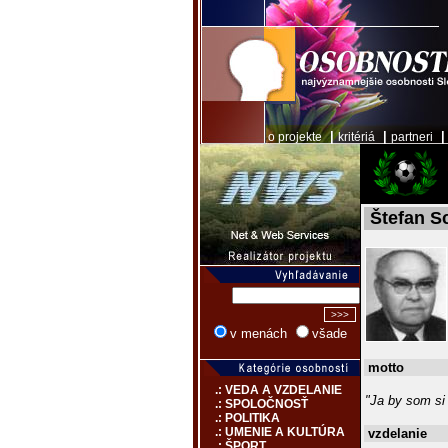
|
|
o projekte
kritériá
partneri
Štefan S
v menách
všade
motto
.: VEDA A VZDELANIE
"Ja by som si 
.: SPOLOČNOSŤ
.: POLITIKA
.: UMENIE A KULTÚRA
vzdelanie
.: ŠPORT