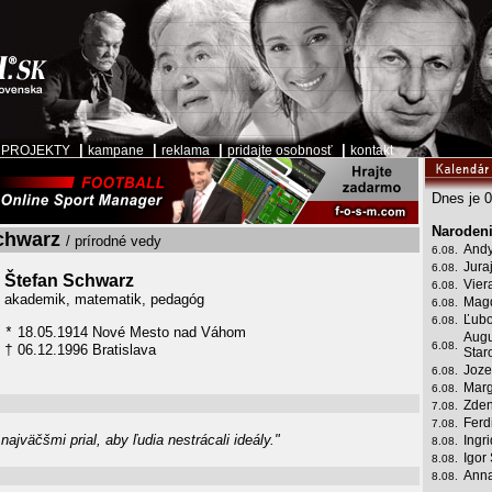
|
|
|
|
|
PROJEKTY
kampane
reklama
pridajte osobnosť
kontakt
Dnes je 0
Narodeni
chwarz
/ prírodné vedy
Andy
6.08.
Jura
6.08.
Štefan Schwarz
Vier
6.08.
akademik, matematik, pedagóg
Mag
6.08.
Ľubo
6.08.
18.05.1914 Nové Mesto nad Váhom
*
Augu
6.08.
06.12.1996 Bratislava
†
Star
Joze
6.08.
Marg
6.08.
Zden
7.08.
Ferd
7.08.
najväčšmi prial, aby ľudia nestrácali ideály."
Ingr
8.08.
Igor
8.08.
Anna
8.08.