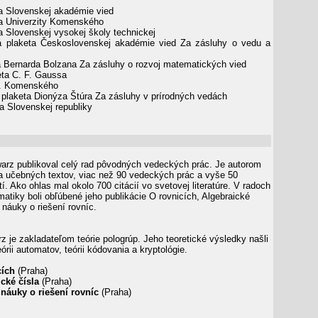
la Slovenskej akadémie vied
la Univerzity Komenského
a Slovenskej vysokej školy technickej
ná plaketa Československej akadémie vied Za zásluhy o vedu a
ta Bernarda Bolzana Za zásluhy o rozvoj matematických vied
eta C. F. Gaussa
A. Komenského
á plaketa Dionýza Štúra Za zásluhy v prírodných vedách
a Slovenskej republiky
arz publikoval celý rad pôvodných vedeckých prác. Je autorom
 a učebných textov, viac než 90 vedeckých prác a vyše 50
í. Ako ohlas mal okolo 700 citácií vo svetovej literatúre. V radoch
atiky boli obľúbené jeho publikácie O rovnicích, Algebraické
 náuky o riešení rovníc.
 je zakladateľom teórie pologrúp. Jeho teoretické výsledky našli
eórii automatov, teórii kódovania a kryptológie.
cích
(Praha)
cké čísla
(Praha)
náuky o riešení rovníc
(Praha)