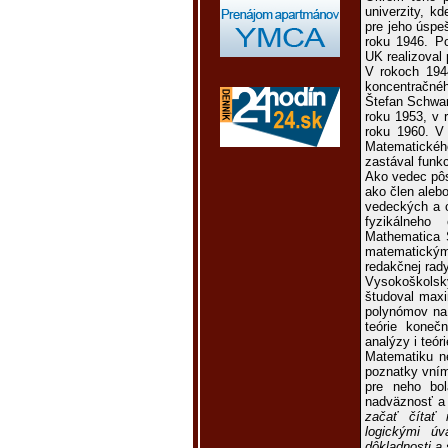
univerzity, kd
pre jeho úspeš
roku 1946. Po
UK realizoval
V rokoch 194
koncentračnéh
Štefan Schwar
roku 1953, v
roku 1960. V
Matematickéh
zastával funkc
Ako vedec pôs
ako člen aleb
vedeckých a o
fyzikálneho
Mathematica 
matematickým
redakčnej rady
Vysokoškolsk
študoval maxi
polynómov na 
teórie koneč
analýzy i teóri
Matematiku ne
poznatky vním
pre neho bo
nadväznosť a 
začať čítať 
logickými úv
dôkladnosti a 