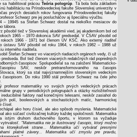
v data
e sa habilitoval prácou
Teória pologrúp
. Tá bola bola základom
nú habilitáciu na Prírodovedeckej fakulte Slovenskej univerzity v
čas prvých desiatich rokov fungovania Prírodovedeckej fakulty
 profesor Schwarz pre jej poslucháčov aj špeciálnu výučbu.
4 – 19945 sa Štefan Schwarz dostal na niekoľko mesiacov do
o tábora.
z pôsobil tiež v Slovenskej akadémii vied, jej akademikom bol od
 rokoch 1965 – 1970 dokonca SAV predsedal. V ČSAV pôsobil od
 rokoch 1966 - 1971 bol členom ÚV KSČ. Ako externý riaditeľ
o ústavu SAV pôsobil od roku 1964, v rokoch 1982 – 1988 už
iu interného riaditeľa.
obil Štefan Schwarz vo viacerých riadiacich orgánoch vedy, či už
o predseda. Bol tiež členom viacerých redakčných rád popredných
dborných časopisov. Spolupodieľal sa na založení Matematicko-
 časopisu SAV, neskôr pretransformovaného na časopis
Slovaca, ktorý sa stal najvýznamnejším slovenským vedeckým
 časopisom. Do roku 1990 stál profesor Schwarz na čele jeho
.
ý profesor matematiky vo svojich prvých vedeckých prácach
málne grupy v periodických pologrupách a otázky rozložiteľnosti
ireducibilné faktory nad konečnými telesami, neskôr zasiahol do
ných polí, booleovských a stochastických matíc, harmonickej
e čísel.
chápal ako horu čísiel, ale ako spôsob myslenia. Matematické
al ako súčasť civilizačnej kultúry každej spoločnosti. Matematika
la istým druhom duchovného športu, v ktorom sa vyžaduje
vytrvalosť.
"Matematika nie je ilustrovaný časopis, ktorý možno
na ktorejkoľvek strane... Matematika učí vytvárať presnými
ahami platné závery... Matematika učí zmyslu pre pravdu,
skromnosti ."