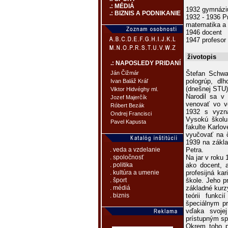
.: MÉDIÁ
1932 gymnázi
.: BIZNIS A PODNIKANIE
1932 - 1936 Pr
matematika a 
1946 docent
1947 profesor
životopis
.: NAPOSLEDY PRIDANÍ
Štefan Schwa
Ján Čižmár
pologrúp, dl
Ivan Baláž Kráľ
(dnešnej STU)
Viktor Hidvéghy ml.
Narodil sa 
Jozef Majerčík
venovať vo v
Róbert Bezák
1932 s vyzn
Ondrej Francisci
Vysokú školu
Pavel Kapusta
fakulte Karlov
vyučovať na č
1939 na zákla
Petra.
. veda a vzdelanie
Na jar v roku
. spoločnosť
ako docent, 
. politika
profesijná ka
. kultúra a umenie
škole. Jeho p
. šport
základné kurz
. médiá
teórii funkc
. biznis
špeciálnym p
vďaka svojej
prístupným s
Okrem toho p