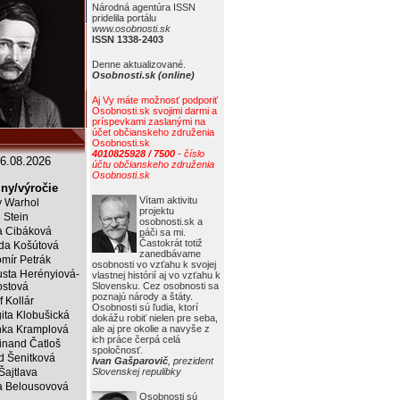
Národná agentúra ISSN
pridelila portálu
www.osobnosti.sk
ISSN 1338-2403
Denne aktualizované.
Osobnosti.sk (online)
Aj Vy máte možnosť podporiť
Osobnosti.sk svojimi darmi a
príspevkami zaslanými na
účet občianskeho združenia
Osobnosti.sk
4010825928 / 7500
- číslo
6.08.2026
účtu občianskeho združenia
Osobnosti.sk
ny/výročie
Vítam aktivitu
 Warhol
projektu
j Stein
osobnosti.sk a
a Cibáková
páči sa mi.
Častokrát totiž
da Košútová
zanedbávame
mír Petrák
osobnosti vo vzťahu k svojej
sta Herényiová-
vlastnej histórií aj vo vzťahu k
ostová
Slovensku. Cez osobnosti sa
poznajú národy a štáty.
f Kollár
Osobnosti sú ľudia, ktorí
ita Klobušická
dokážu robiť nielen pre seba,
ka Kramplová
ale aj pre okolie a navyše z
ich práce čerpá celá
inand Čatloš
spoločnosť.
id Šenitková
Ivan Gašparovič
, prezident
 Šajtlava
Slovenskej repulibky
 Belousovová
Osobnosti sú