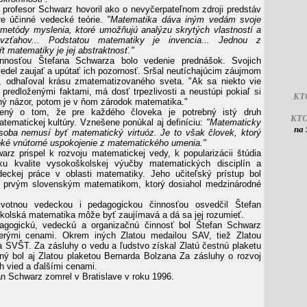
profesor Schwarz hovoril ako o nevyčerpateľnom zdroji predstáv
re účinné vedecké teórie.
"Matematika dáva iným vedám svoje
metódy myslenia, ktoré umožňujú analýzu skrytých vlastností a
vzťahov... Podstatou matematiky je invencia... Jednou z
t matematiky je jej abstraktnosť."
nnosťou Štefana Schwarza bolo vedenie prednášok. Svojich
edel zaujať a upútať ich pozornosť. Sršal neutíchajúcim záujmom
, odhaľoval krásu zmatematizovaného sveta. "Ak sa niekto vie
predloženými faktami, má dosť trpezlivosti a neustúpi pokiaľ si
KT
tný názor, potom je v ňom zárodok matematika."
čený o tom, že pre každého človeka je potrebný istý druh
KT
tematickej kultúry. Vznešene ponúkal aj definíciu:
"Matematicky
na 
osoba nemusí byť matematický virtuóz. Je to však človek, ktorý
ké vnútorné uspokojenie z matematického umenia."
arz prispel k rozvoju matematickej vedy, k popularizácii štúdia
ku kvalite vysokoškolskej výučby matematických disciplín a
deckej práce v oblasti matematiky. Jeho učiteľský prístup bol
ol prvým slovenským matematikom, ktorý dosiahol medzinárodné
ivotnou vedeckou i pedagogickou činnosťou osvedčil Štefan
kolská matematika môže byť zaujímavá a dá sa jej rozumieť.
agogickú, vedeckú a organizačnú činnosť bol Štefan Schwarz
erými cenami. Okrem iných Zlatou medailou SAV, tiež Zlatou
 SVŠT. Za zásluhy o vedu a ľudstvo získal Zlatú čestnú plaketu
 bol aj Zlatou plaketou Bernarda Bolzana Za zásluhy o rozvoj
 vied a ďalšími cenami.
an Schwarz zomrel v Bratislave v roku 1996.