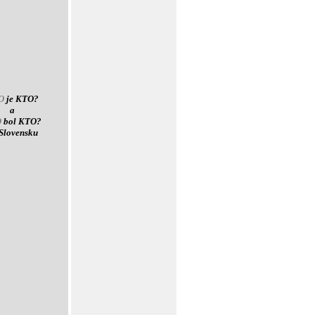
O
je KTO?
a
O
bol KTO?
Slovensku