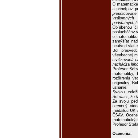
O matematike 
a princípov p
prepracované 
vzájomných 
podstatných čŕ
Obľúbenou či
poslucháčov v
o matematiku
zamýšľať nad 
neutvorí vlas
Bol presved
všeobecnej ma
civilizovaná 
nachádza hlbo
Profesor Schw
matematiky, 
rozšíreniu ve
originálny. B
uznanie.
Svojou celož
Schwarz, že š
Za svoju ped
ocenený viac
medailou UK a
ČSAV. Ocenený
matematických
Profesor Štef
Ocenenia: