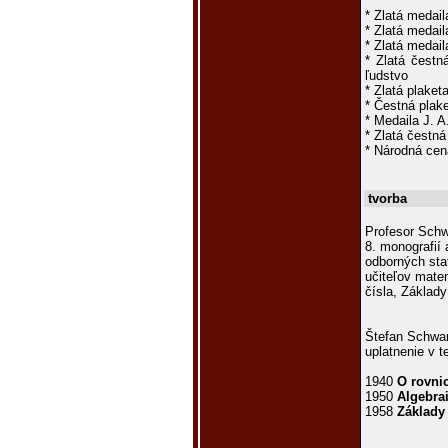
* Zlatá medai
* Zlatá medai
* Zlatá medail
* Zlatá čest
ľudstvo
* Zlatá plake
* Čestná plak
* Medaila J. 
* Zlatá čestn
* Národná cen
tvorba
Profesor Schw
8. monografií
odborných stat
učiteľov matem
čísla, Základy
Štefan Schwarz
uplatnenie v t
1940
O rovni
1950
Algebrai
1958
Základy 