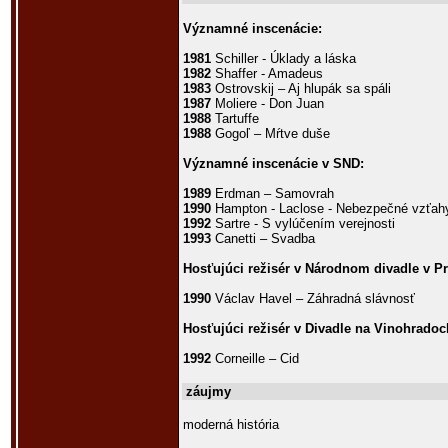
Významné inscenácie:
1981
Schiller - Úklady a láska
1982
Shaffer - Amadeus
1983
Ostrovskij – Aj hlupák sa spáli
1987
Moliere - Don Juan
1988
Tartuffe
1988
Gogoľ – Mŕtve duše
Významné inscenácie v SND:
1989
Erdman – Samovrah
1990
Hampton - Laclose - Nebezpečné vzťah
1992
Sartre - S vylúčením verejnosti
1993
Canetti – Svadba
Hosťujúci režisér v Národnom divadle v P
1990
Václav Havel – Záhradná slávnosť
Hosťujúci režisér v Divadle na Vinohradoc
1992
Corneille – Cid
záujmy
moderná história