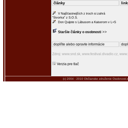
články
link
V Najšťastnejších z troch si zahrá
”štvorka” z S.O.S.
Don Quijote s Lábusom a Kaiserom v L+S
>>
Staršie články o osobnosti
doplňte alebo opravte informácie
dopl
Zdroj: www.snd.sk, www.festival.divadlo.cz, www
Verzia pre tlač
(c) 2004 - 2010
Občianske združenie Osobnosti.