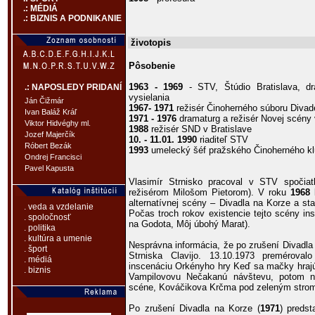
.: MÉDIÁ
.: BIZNIS A PODNIKANIE
životopis
Pôsobenie
1963 - 1969
- STV, Štúdio Bratislava, dr
.: NAPOSLEDY PRIDANÍ
vysielania
Ján Čižmár
1967- 1971
režisér Činoherného súboru Divad
Ivan Baláž Kráľ
1971 - 1976
dramaturg a režisér Novej scény 
Viktor Hidvéghy ml.
1988
režisér SND v Bratislave
Jozef Majerčík
10. - 11.01. 1990
riaditeľ STV
Róbert Bezák
1993
umelecký šéf pražského Činoherného k
Ondrej Francisci
Pavel Kapusta
Vlasimír Strnisko pracoval v STV spočia
režisérom Milošom Pietorom). V roku
1968
b
alternatívnej scény – Divadla na Korze a s
. veda a vzdelanie
Počas troch rokov existencie tejto scény ins
. spoločnosť
na Godota, Môj úbohý Marat).
. politika
. kultúra a umenie
Nesprávna informácia, že po zrušení Divadla
. šport
Strniska Clavijo. 13.10.1973 premérova
. médiá
inscenáciu Orkényho hry Keď sa mačky hrajú
. biznis
Vampilovovu Nečakanú návštevu, potom n
scéne, Kováčikova Krčma pod zeleným strom
Po zrušení Divadla na Korze (
1971
) predst