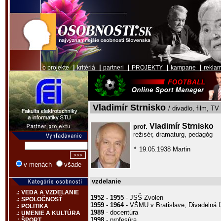
|
|
|
|
|
o projekte
kritériá
partneri
PROJEKTY
kampane
rekla
Vladimír Strnisko
/ divadlo, film, TV
Vladimír Strnisko
prof.
režisér, dramaturg, pedagóg
19.05.1938 Martin
*
v menách
všade
vzdelanie
.: VEDA A VZDELANIE
1952 - 1955
- JSŠ Zvolen
.: SPOLOČNOSŤ
1959 - 1964
- VŠMU v Bratislave, Divadelná f
.: POLITIKA
1989
- docentúra
.: UMENIE A KULTÚRA
1998
- profesúra
.: ŠPORT