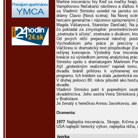
Martine inscenáciu hry Keď sa mačky hrajú
Vampilovovu Nečakanú návštevu a ďalšou h
sa Vladimír Strnisko uviedol na javisku s
drámy Clavio (Nová scéna). Na Novej scé
hercami generačne i názorovo spriaznenými (
Magda Vášaryová, Stanislav Dančiak). Na ja
čo pokladal za zmysluplné: prostredníctvom
„stretnutie k očiste“, stretnutie s divákom, kt
Od prvých réžií prejavoval náročný pos
Východiskom jeho práce je precízny dra
Väčšinou si dramatický text prispôsobuje (ča
režijnej koncepcie. Výsledný tvar inscen
kreácie sú výsledkom jemnej analytickej prác
Strnisko spolu s dramaturgom Martinom Por
štýl „groteskným realizmom“ napriek tomu
divadla bránili príklonu k vyhranenej 
programu. Ich krédom sa stala „autentická oso
V druhej polovici 80. rokov pôsobil ako hos
divadle.
Vladimír Strnisko patrí k popredným oso
divadelníctva. Jeho sestra Viera Strnisková 
v Bratislave.
Je ženatý s herečkou Annou Javorkovou, ale 
Ocenenia:
1977
Najlepšia inscenácia, Skopje, Krčma 
USA najlepší herecký výkon, najlepšia réžia, 
tvorba