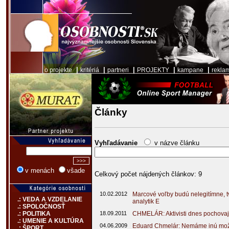
|
|
|
|
|
o projekte
kritériá
partneri
PROJEKTY
kampane
rekla
Články
Vyhľadávanie
v názve článku
v menách
všade
Celkový počet nájdených článkov: 9
10.02.2012
Marcové voľby budú nelegitímne, tvr
.: VEDA A VZDELANIE
analytik E
.: SPOLOČNOSŤ
18.09.2011
CHMELÁR: Aktivisti dnes pochova
.: POLITIKA
.: UMENIE A KULTÚRA
04.06.2009
Eduard Chmelár: Nemáme inú možn
.: ŠPORT