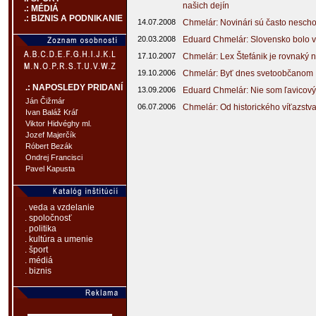
našich dejín
.: MÉDIÁ
.: BIZNIS A PODNIKANIE
14.07.2008
Chmelár: Novinári sú často nescho
20.03.2008
Eduard Chmelár: Slovensko bolo v 
17.10.2007
Chmelár: Lex Štefánik je rovnaký 
19.10.2006
Chmelár: Byť dnes svetoobčanom
.: NAPOSLEDY PRIDANÍ
13.09.2006
Eduard Chmelár: Nie som ľavicový 
Ján Čižmár
06.07.2006
Chmelár: Od historického víťazstva
Ivan Baláž Kráľ
Viktor Hidvéghy ml.
Jozef Majerčík
Róbert Bezák
Ondrej Francisci
Pavel Kapusta
. veda a vzdelanie
. spoločnosť
. politika
. kultúra a umenie
. šport
. médiá
. biznis