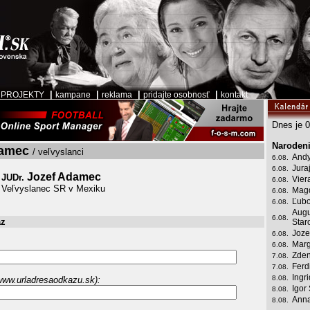
|
|
|
|
|
PROJEKTY
kampane
reklama
pridajte osobnosť
kontakt
Dnes je 0
Narodeni
damec
/ veľvyslanci
Andy
6.08.
Jura
6.08.
Jozef Adamec
JUDr.
Vier
6.08.
Veľvyslanec SR v Mexiku
Mag
6.08.
Ľubo
6.08.
Augu
6.08.
az
Star
Joze
6.08.
Marg
6.08.
Zden
7.08.
Ferd
7.08.
Ingr
8.08.
www.urladresaodkazu.sk):
Igor
8.08.
Anna
8.08.