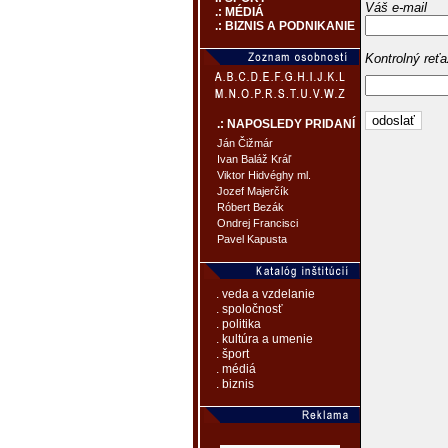
Váš e-mail
.: MÉDIÁ
.: BIZNIS A PODNIKANIE
Kontrolný reť
.: NAPOSLEDY PRIDANÍ
Ján Čižmár
Ivan Baláž Kráľ
Viktor Hidvéghy ml.
Jozef Majerčík
Róbert Bezák
Ondrej Francisci
Pavel Kapusta
. veda a vzdelanie
. spoločnosť
. politika
. kultúra a umenie
. šport
. médiá
. biznis