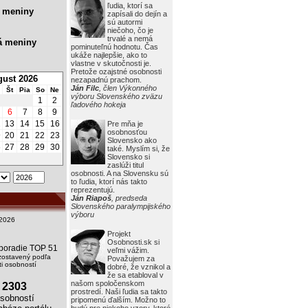
ľudia, ktorí sa
 meniny
zapísali do dejín a
sú autormi
niečoho, čo je
trvalé a nemá
á meniny
pominuteľnú hodnotu. Čas
ukáže najlepšie, ako to
vlastne v skutočnosti je.
Pretože ozajstné osobnosti
ust 2026
nezapadnú prachom.
Ján Filc
, člen Výkonného
Št
Pia
So
Ne
výboru Slovenského zväzu
1
2
ľadového hokeja
6
7
8
9
2
13
14
15
16
Pre mňa je
osobnosťou
9
20
21
22
23
Slovensko ako
6
27
28
29
30
také. Myslím si, že
Slovensko si
zaslúži titul
osobnosti. A na Slovensku sú
to ľudia, ktorí nás takto
reprezentujú.
Ján Riapoš
, predseda
Slovenského paralympijského
výboru
2026
Projekt
Osobnosti.sk si
i poradie TOP 51
veľmi vážim.
zostavený podľa
Považujem za
i osobností
dobré, že vznikol a
že sa etabloval v
našom spoločenskom
2303
prostredí. Naši ľudia sa takto
obností
pripomenú ďalším. Možno to