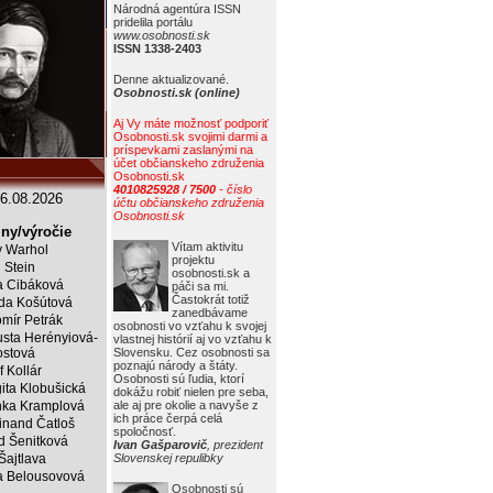
Národná agentúra ISSN
pridelila portálu
www.osobnosti.sk
ISSN 1338-2403
Denne aktualizované.
Osobnosti.sk (online)
Aj Vy máte možnosť podporiť
Osobnosti.sk svojimi darmi a
príspevkami zaslanými na
účet občianskeho združenia
Osobnosti.sk
4010825928 / 7500
- číslo
6.08.2026
účtu občianskeho združenia
Osobnosti.sk
ny/výročie
Vítam aktivitu
 Warhol
projektu
j Stein
osobnosti.sk a
a Cibáková
páči sa mi.
Častokrát totiž
da Košútová
zanedbávame
mír Petrák
osobnosti vo vzťahu k svojej
sta Herényiová-
vlastnej histórií aj vo vzťahu k
ostová
Slovensku. Cez osobnosti sa
poznajú národy a štáty.
f Kollár
Osobnosti sú ľudia, ktorí
ita Klobušická
dokážu robiť nielen pre seba,
ka Kramplová
ale aj pre okolie a navyše z
ich práce čerpá celá
inand Čatloš
spoločnosť.
id Šenitková
Ivan Gašparovič
, prezident
 Šajtlava
Slovenskej repulibky
 Belousovová
Osobnosti sú