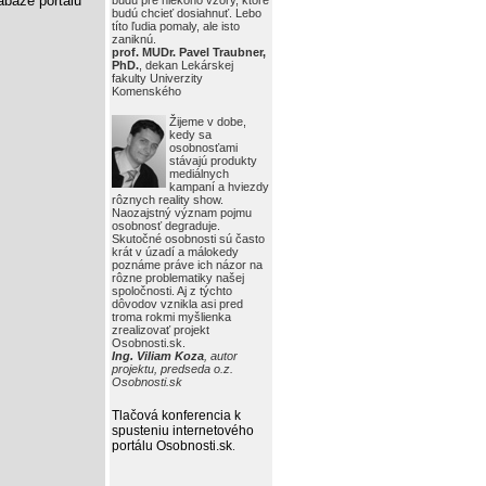
báze portálu
budú pre niekoho vzory, ktoré
budú chcieť dosiahnuť. Lebo
títo ľudia pomaly, ale isto
zaniknú.
prof. MUDr. Pavel Traubner,
PhD.
, dekan Lekárskej
fakulty Univerzity
Komenského
Žijeme v dobe,
kedy sa
osobnosťami
stávajú produkty
mediálnych
kampaní a hviezdy
rôznych reality show.
Naozajstný význam pojmu
osobnosť degraduje.
Skutočné osobnosti sú často
krát v úzadí a málokedy
poznáme práve ich názor na
rôzne problematiky našej
spoločnosti. Aj z týchto
dôvodov vznikla asi pred
troma rokmi myšlienka
zrealizovať projekt
Osobnosti.sk.
Ing. Viliam Koza
, autor
projektu, predseda o.z.
Osobnosti.sk
Tlačová konferencia k
spusteniu internetového
portálu Osobnosti.sk
.