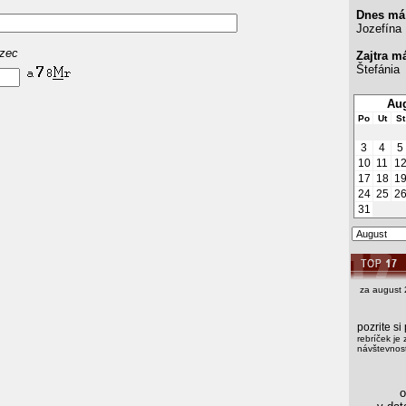
Dnes má
Jozefína
azec
Zajtra m
Štefánia
Aug
Po
Ut
St
3
4
5
10
11
1
17
18
1
24
25
2
31
za august 
pozrite s
rebríček je 
návštevnost
os