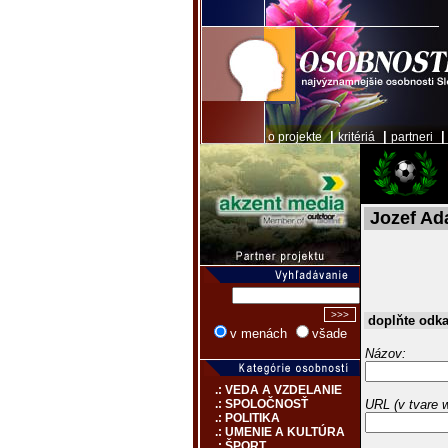
|
|
o projekte
kritériá
partneri
Jozef A
doplňte odk
v menách
všade
Názov:
.: VEDA A VZDELANIE
URL (v tvare 
.: SPOLOČNOSŤ
.: POLITIKA
.: UMENIE A KULTÚRA
.: ŠPORT