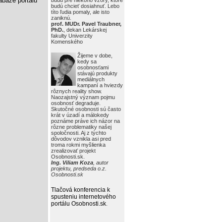
báze portálu
budú pre niekoho vzory, ktoré
budú chcieť dosiahnuť. Lebo
títo ľudia pomaly, ale isto
zaniknú.
prof. MUDr. Pavel Traubner,
PhD.
, dekan Lekárskej
fakulty Univerzity
Komenského
Žijeme v dobe,
kedy sa
osobnosťami
stávajú produkty
mediálnych
kampaní a hviezdy
rôznych reality show.
Naozajstný význam pojmu
osobnosť degraduje.
Skutočné osobnosti sú často
krát v úzadí a málokedy
poznáme práve ich názor na
rôzne problematiky našej
spoločnosti. Aj z týchto
dôvodov vznikla asi pred
troma rokmi myšlienka
zrealizovať projekt
Osobnosti.sk.
Ing. Viliam Koza
, autor
projektu, predseda o.z.
Osobnosti.sk
Tlačová konferencia k
spusteniu internetového
portálu Osobnosti.sk
.