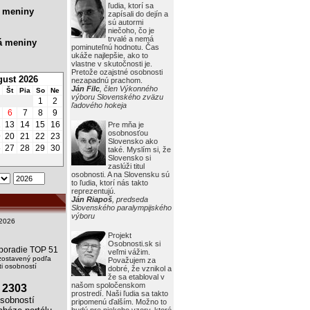
ľudia, ktorí sa
 meniny
zapísali do dejín a
sú autormi
niečoho, čo je
trvalé a nemá
á meniny
pominuteľnú hodnotu. Čas
ukáže najlepšie, ako to
vlastne v skutočnosti je.
Pretože ozajstné osobnosti
ust 2026
nezapadnú prachom.
Ján Filc
, člen Výkonného
Št
Pia
So
Ne
výboru Slovenského zväzu
1
2
ľadového hokeja
6
7
8
9
2
13
14
15
16
Pre mňa je
osobnosťou
9
20
21
22
23
Slovensko ako
6
27
28
29
30
také. Myslím si, že
Slovensko si
zaslúži titul
osobnosti. A na Slovensku sú
to ľudia, ktorí nás takto
reprezentujú.
Ján Riapoš
, predseda
Slovenského paralympijského
výboru
2026
Projekt
Osobnosti.sk si
i poradie TOP 51
veľmi vážim.
zostavený podľa
Považujem za
i osobností
dobré, že vznikol a
že sa etabloval v
našom spoločenskom
2303
prostredí. Naši ľudia sa takto
obností
pripomenú ďalším. Možno to