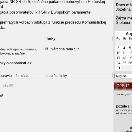
egácia NR SR do Spoločného parlamentného výboru Európskej
Dnes má
n)
Jozefína
egácia pozorovateľov NR SR v Európskom parlamente
Zajtra m
 prehratých voľbách odstúpil z funkcie predsedu Komunistickej
Štefánia
ska.
Aug
linky
Po
Ut
St
3
4
5
Národná rada SR
adajú odstúpenie premiéra,
10
11
1
lokovať aj naďalej
17
18
1
>>
ánky o osobnosti
24
25
2
31
opravte informácie
doplňte linky
 rada SR
za august 
ač
pozrite s
rebríček je 
návštevnost
os