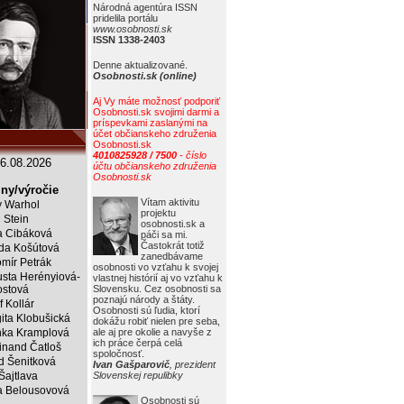
Národná agentúra ISSN
pridelila portálu
www.osobnosti.sk
ISSN 1338-2403
Denne aktualizované.
Osobnosti.sk (online)
Aj Vy máte možnosť podporiť
Osobnosti.sk svojimi darmi a
príspevkami zaslanými na
účet občianskeho združenia
Osobnosti.sk
4010825928 / 7500
- číslo
6.08.2026
účtu občianskeho združenia
Osobnosti.sk
ny/výročie
Vítam aktivitu
 Warhol
projektu
j Stein
osobnosti.sk a
a Cibáková
páči sa mi.
Častokrát totiž
da Košútová
zanedbávame
mír Petrák
osobnosti vo vzťahu k svojej
sta Herényiová-
vlastnej histórií aj vo vzťahu k
ostová
Slovensku. Cez osobnosti sa
poznajú národy a štáty.
f Kollár
Osobnosti sú ľudia, ktorí
ita Klobušická
dokážu robiť nielen pre seba,
ka Kramplová
ale aj pre okolie a navyše z
ich práce čerpá celá
inand Čatloš
spoločnosť.
id Šenitková
Ivan Gašparovič
, prezident
 Šajtlava
Slovenskej repulibky
 Belousovová
Osobnosti sú