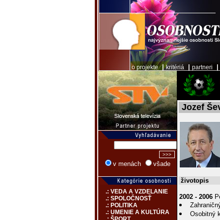
|
|
o projekte
kritériá
partneri
Jozef Še
v menách
všade
životopis
.: VEDA A VZDELANIE
2002 - 2006
Pô
.: SPOLOČNOSŤ
Zahraničn
.: POLITIKA
.: UMENIE A KULTÚRA
Osobitný k
.: ŠPORT