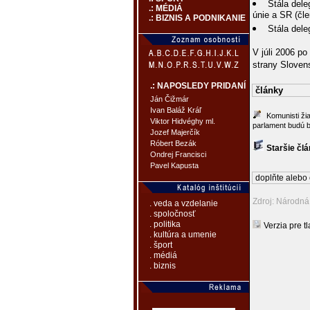
Stála del
.: MÉDIÁ
únie a SR (čle
.: BIZNIS A PODNIKANIE
Stála del
V júli 2006 po
strany Sloven
.: NAPOSLEDY PRIDANÍ
články
Ján Čižmár
Ivan Baláž Kráľ
Komunisti ži
Viktor Hidvéghy ml.
parlament budú b
Jozef Majerčík
Róbert Bezák
Staršie čl
Ondrej Francisci
Pavel Kapusta
doplňte alebo 
Zdroj: Národná
. veda a vzdelanie
. spoločnosť
. politika
Verzia pre tl
. kultúra a umenie
. šport
. médiá
. biznis