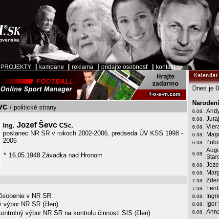
|
|
|
|
|
PROJEKTY
kampane
reklama
pridajte osobnosť
kontakt
Dnes je 0
Narodeni
vc
/ politické strany
Andy
6.08.
Jura
6.08.
Jozef Ševc
Ing.
CSc.
Vier
6.08.
poslanec NR SR v rokoch 2002-2006, predseda ÚV KSS 1998 -
Mag
6.08.
2006
Ľubo
6.08.
Augu
6.08.
16.05.1948 Závadka nad Hronom
*
Star
Joze
6.08.
Marg
6.08.
Zden
7.08.
Ferd
7.08.
sobenie v NR SR :
Ingr
8.08.
ý výbor NR SR (člen)
Igor
8.08.
Anna
ontrolný výbor NR SR na kontrolu činnosti SIS (člen)
8.08.