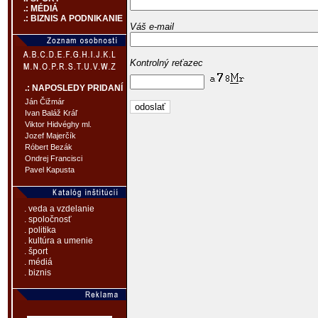
.: MÉDIÁ
.: BIZNIS A PODNIKANIE
Váš e-mail
Kontrolný reťazec
.: NAPOSLEDY PRIDANÍ
Ján Čižmár
Ivan Baláž Kráľ
Viktor Hidvéghy ml.
Jozef Majerčík
Róbert Bezák
Ondrej Francisci
Pavel Kapusta
. veda a vzdelanie
. spoločnosť
. politika
. kultúra a umenie
. šport
. médiá
. biznis