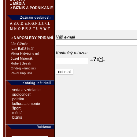
.: MÉDIÁ
.: BIZNIS A PODNIKANIE
Váš e-mail
.: NAPOSLEDY PRIDANÍ
Ján Čižmár
Ivan Baláž Kráľ
Kontrolný reťazec
Viktor Hidvéghy ml.
Jozef Majerčík
Róbert Bezák
Ondrej Francisci
Pavel Kapusta
. veda a vzdelanie
. spoločnosť
. politika
. kultúra a umenie
. šport
. médiá
. biznis