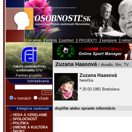
|
|
|
|
|
o projekte
kritériá
partneri
PROJEKTY
kampane
rekla
Zuzana Haasová
/ divadlo, film, TV
Zuzana Haasová
herečka
*
20.03.1981 Bratislava
v menách
všade
doplňte alebo opravte informácie
.: VEDA A VZDELANIE
.: SPOLOČNOSŤ
.: POLITIKA
.: UMENIE A KULTÚRA
.: ŠPORT