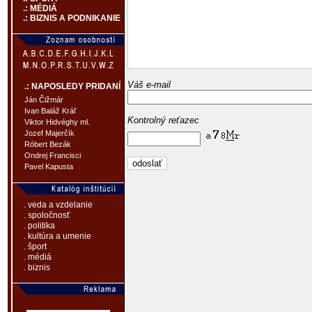
.: MÉDIÁ
.: BIZNIS A PODNIKANIE
Váš e-mail
.: NAPOSLEDY PRIDANÍ
Ján Čižmár
Ivan Baláž Kráľ
Kontrolný reťazec
Viktor Hidvéghy ml.
Jozef Majerčík
Róbert Bezák
Ondrej Francisci
Pavel Kapusta
. veda a vzdelanie
. spoločnosť
. politika
. kultúra a umenie
. šport
. médiá
. biznis