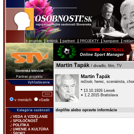
|
|
|
|
|
o projekte
kritériá
partneri
PROJEKTY
kampane
rekla
Martin Ťapák
/ divadlo, film, TV
Martin Ťapák
režisér, herec, scenárista, cho
*
13.10.1926 Liesek
+
1.2.2015 Bratislava
v menách
všade
doplňte alebo opravte informácie
.: VEDA A VZDELANIE
.: SPOLOČNOSŤ
.: POLITIKA
.: UMENIE A KULTÚRA
.: ŠPORT