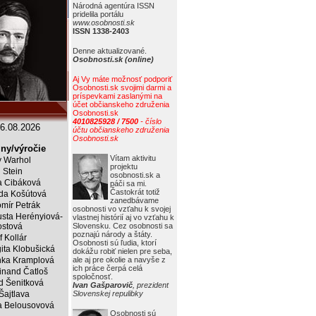
Národná agentúra ISSN
pridelila portálu
www.osobnosti.sk
ISSN 1338-2403
Denne aktualizované.
Osobnosti.sk (online)
Aj Vy máte možnosť podporiť
Osobnosti.sk svojimi darmi a
príspevkami zaslanými na
účet občianskeho združenia
Osobnosti.sk
4010825928 / 7500
- číslo
6.08.2026
účtu občianskeho združenia
Osobnosti.sk
ny/výročie
Vítam aktivitu
 Warhol
projektu
j Stein
osobnosti.sk a
a Cibáková
páči sa mi.
Častokrát totiž
da Košútová
zanedbávame
mír Petrák
osobnosti vo vzťahu k svojej
sta Herényiová-
vlastnej histórií aj vo vzťahu k
ostová
Slovensku. Cez osobnosti sa
poznajú národy a štáty.
f Kollár
Osobnosti sú ľudia, ktorí
ita Klobušická
dokážu robiť nielen pre seba,
ka Kramplová
ale aj pre okolie a navyše z
ich práce čerpá celá
inand Čatloš
spoločnosť.
id Šenitková
Ivan Gašparovič
, prezident
 Šajtlava
Slovenskej repulibky
 Belousovová
Osobnosti sú