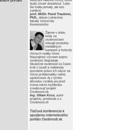
báze portálu
budú pre niekoho vzory, ktoré
budú chcieť dosiahnuť. Lebo
títo ľudia pomaly, ale isto
zaniknú.
prof. MUDr. Pavel Traubner,
PhD.
, dekan Lekárskej
fakulty Univerzity
Komenského
Žijeme v dobe,
kedy sa
osobnosťami
stávajú produkty
mediálnych
kampaní a hviezdy
rôznych reality show.
Naozajstný význam pojmu
osobnosť degraduje.
Skutočné osobnosti sú často
krát v úzadí a málokedy
poznáme práve ich názor na
rôzne problematiky našej
spoločnosti. Aj z týchto
dôvodov vznikla asi pred
troma rokmi myšlienka
zrealizovať projekt
Osobnosti.sk.
Ing. Viliam Koza
, autor
projektu, predseda o.z.
Osobnosti.sk
Tlačová konferencia k
spusteniu internetového
portálu Osobnosti.sk
.