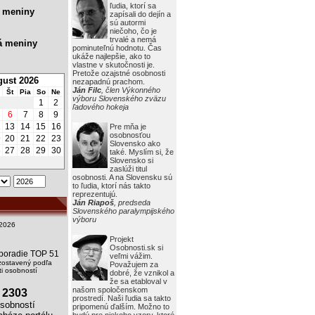
ľudia, ktorí sa
 meniny
zapísali do dejín a
sú autormi
niečoho, čo je
trvalé a nemá
á meniny
pominuteľnú hodnotu. Čas
ukáže najlepšie, ako to
vlastne v skutočnosti je.
Pretože ozajstné osobnosti
ust 2026
nezapadnú prachom.
Ján Filc
, člen Výkonného
Št
Pia
So
Ne
výboru Slovenského zväzu
1
2
ľadového hokeja
6
7
8
9
2
13
14
15
16
Pre mňa je
osobnosťou
9
20
21
22
23
Slovensko ako
6
27
28
29
30
také. Myslím si, že
Slovensko si
zaslúži titul
osobnosti. A na Slovensku sú
to ľudia, ktorí nás takto
reprezentujú.
Ján Riapoš
, predseda
Slovenského paralympijského
výboru
2026
Projekt
Osobnosti.sk si
i poradie TOP 51
veľmi vážim.
zostavený podľa
Považujem za
i osobností
dobré, že vznikol a
že sa etabloval v
našom spoločenskom
2303
prostredí. Naši ľudia sa takto
obností
pripomenú ďalším. Možno to