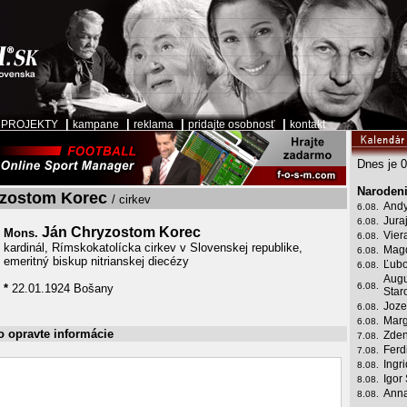
|
|
|
|
|
PROJEKTY
kampane
reklama
pridajte osobnosť
kontakt
Dnes je 0
Narodeni
zostom Korec
/ cirkev
Andy
6.08.
Jura
6.08.
Ján Chryzostom Korec
Mons.
Vier
6.08.
kardinál, Rímskokatolícka cirkev v Slovenskej republike,
Mag
6.08.
emeritný biskup nitrianskej diecézy
Ľubo
6.08.
Augu
6.08.
*
22.01.1924 Bošany
Star
Joze
6.08.
Marg
6.08.
o opravte informácie
Zden
7.08.
Ferd
7.08.
Ingr
8.08.
Igor
8.08.
Anna
8.08.