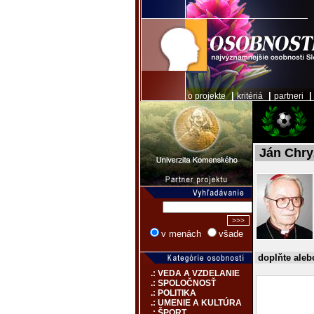
|
|
o projekte
kritériá
partneri
Ján Chry
v menách
všade
doplňte aleb
.: VEDA A VZDELANIE
.: SPOLOČNOSŤ
.: POLITIKA
.: UMENIE A KULTÚRA
.: ŠPORT