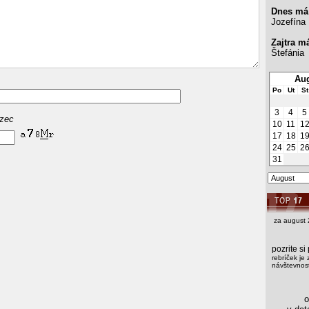
Dnes má
Jozefína
Zajtra m
Štefánia
Aug
Po
Ut
St
3
4
5
azec
10
11
1
17
18
1
24
25
2
31
za august 
pozrite s
rebríček je 
návštevnost
os