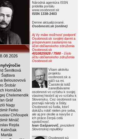
Národná agentúra ISSN
pridelila portálu
www.osobnosti.sk
ISSN 1338-2403
Denne aktualizované.
Osobnosti.sk (online)
Aj Vy máte možnosť podporiť
Osobnosti.sk svojimi darmi a
príspevkami zaslanými na
účet občianskeho združenia
Osobnosti.sk
4010825928 / 7500
- číslo
8.08.2026
účtu občianskeho združenia
Osobnosti.sk
ny/výročie
Vítam aktivitu
rid Šenitková
projektu
r Šajtlava
osobnosti.sk a
a Belousovová
páči sa mi.
Častokrát totiž
ro Šrobár
zanedbávame
ich Hornáček
osobnosti vo vzťahu k svojej
gej Chelemendik
vlastnej histórií aj vo vzťahu k
Slovensku. Cez osobnosti sa
fan Gráf
poznajú národy a štáty.
zló Nagy
Osobnosti sú ľudia, ktorí
dimír Ferko
dokážu robiť nielen pre seba,
ale aj pre okolie a navyše z
uslav Chňoupek
ich práce čerpá celá
dimír Mináč
spoločnosť.
oslav Rejda
Ivan Gašparovič
, prezident
Slovenskej repulibky
 Kalinčiak
 Marták
Osobnosti sú