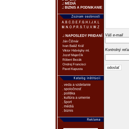
.: MÉDIÁ
.: BIZNIS A PODNIKANIE
Váš e-mail
.: NAPOSLEDY PRIDANÍ
Ján Čižmár
Ivan Baláž Kráľ
Kontrolný reť
Viktor Hidvéghy ml.
Jozef Majerčík
Róbert Bezák
Ondrej Francisci
Pavel Kapusta
. veda a vzdelanie
. spoločnosť
. politika
. kultúra a umenie
. šport
. médiá
. biznis