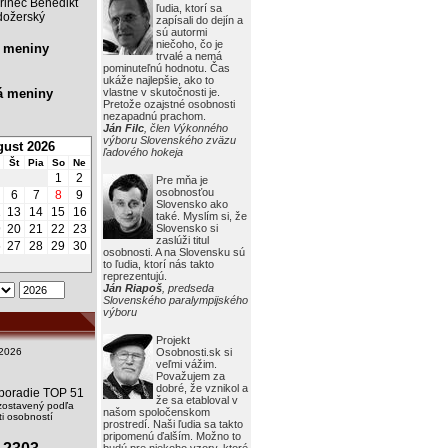
rinec Benedikt
ľudia, ktorí sa
ožerský
zapísali do dejín a
sú autormi
niečoho, čo je
 meniny
trvalé a nemá
pominuteľnú hodnotu. Čas
ukáže najlepšie, ako to
á meniny
vlastne v skutočnosti je.
Pretože ozajstné osobnosti
nezapadnú prachom.
Ján Filc
, člen Výkonného
výboru Slovenského zväzu
ust 2026
ľadového hokeja
Št
Pia
So
Ne
1
2
Pre mňa je
osobnosťou
6
7
8
9
Slovensko ako
2
13
14
15
16
také. Myslím si, že
9
20
21
22
23
Slovensko si
zaslúži titul
6
27
28
29
30
osobnosti. A na Slovensku sú
to ľudia, ktorí nás takto
reprezentujú.
Ján Riapoš
, predseda
Slovenského paralympijského
výboru
Projekt
2026
Osobnosti.sk si
veľmi vážim.
Považujem za
dobré, že vznikol a
i poradie TOP 51
že sa etabloval v
zostavený podľa
našom spoločenskom
i osobností
prostredí. Naši ľudia sa takto
pripomenú ďalším. Možno to