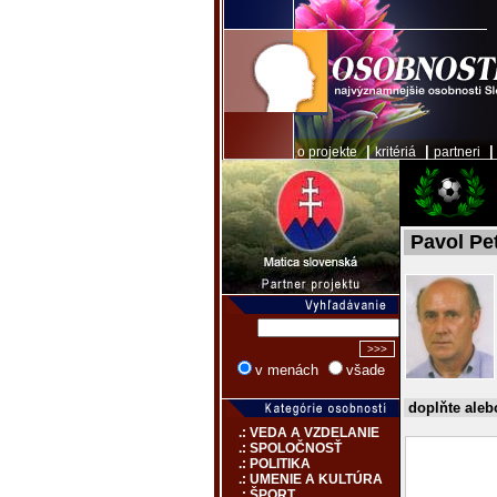
|
|
o projekte
kritériá
partneri
Pavol Pe
v menách
všade
doplňte aleb
.: VEDA A VZDELANIE
.: SPOLOČNOSŤ
.: POLITIKA
.: UMENIE A KULTÚRA
.: ŠPORT