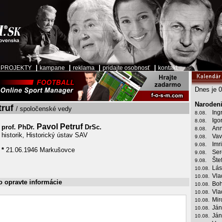
|
|
|
|
|
PROJEKTY
kampane
reklama
pridajte osobnosť
kontakt
Dnes je 0
Narodeni
truf
/ spoločenské vedy
Ing
8.08.
Igo
8.08.
Pavol Petruf
prof. PhDr.
DrSc.
Ann
8.08.
historik, Historický ústav SAV
Vav
9.08.
Imr
9.08.
*
21.06.1946 Markušovce
Ser
9.08.
Šte
9.08.
Lás
10.08.
Vla
10.08.
o opravte informácie
Boh
10.08.
Vla
10.08.
Mir
10.08.
Ján
10.08.
Ján
10.08.