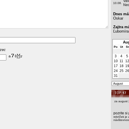
Vav
10.08.
Ned
Dnes má
Oskar
Zajtra m
Ľubomíra
Aug
Po
Ut
St
azec
3
4
5
10
11
1
17
18
1
24
25
2
31
za august 
pozrite s
rebríček je 
návštevnost