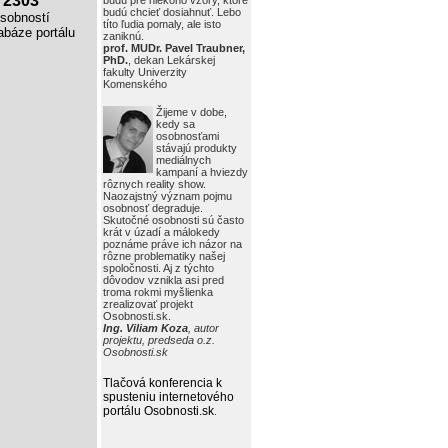
2303
budú pre niekoho vzory, ktoré
budú chcieť dosiahnuť. Lebo
obností
títo ľudia pomaly, ale isto
báze portálu
zaniknú.
prof. MUDr. Pavel Traubner,
PhD.
, dekan Lekárskej
fakulty Univerzity
Komenského
Žijeme v dobe,
kedy sa
osobnosťami
stávajú produkty
mediálnych
kampaní a hviezdy
rôznych reality show.
Naozajstný význam pojmu
osobnosť degraduje.
Skutočné osobnosti sú často
krát v úzadí a málokedy
poznáme práve ich názor na
rôzne problematiky našej
spoločnosti. Aj z týchto
dôvodov vznikla asi pred
troma rokmi myšlienka
zrealizovať projekt
Osobnosti.sk.
Ing. Viliam Koza
, autor
projektu, predseda o.z.
Osobnosti.sk
Tlačová konferencia k
spusteniu internetového
portálu Osobnosti.sk
.