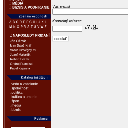
.: MÉDIÁ
Váš e-mail
.: BIZNIS A PODNIKANIE
Kontrolný reťazec
.: NAPOSLEDY PRIDANÍ
Ján Čižmár
Ivan Baláž Kráľ
Viktor Hidvéghy ml.
Jozef Majerčík
Róbert Bezák
Ondrej Francisci
Pavel Kapusta
. veda a vzdelanie
. spoločnosť
. politika
. kultúra a umenie
. šport
. médiá
. biznis