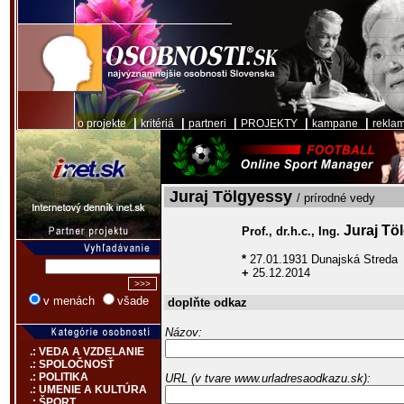
|
|
|
|
|
o projekte
kritériá
partneri
PROJEKTY
kampane
rekla
Juraj Tölgyessy
/ prírodné vedy
Juraj Tö
Prof., dr.h.c., Ing.
*
27.01.1931 Dunajská Streda
+
25.12.2014
v menách
všade
doplňte odkaz
Názov:
.: VEDA A VZDELANIE
.: SPOLOČNOSŤ
.: POLITIKA
URL (v tvare www.urladresaodkazu.sk):
.: UMENIE A KULTÚRA
.: ŠPORT