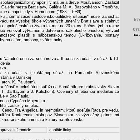
 spoluorganizátor sympózií v maľbe a dreve Moravanoch. Zaslúžil
e Galérie mesta Bratislavy, Galérie M. A. Bazovského v Trenčíne,
árne a naposledy v Humennom (1988 – 1989).
u „normalizácie spoločensko-politickej situácie“ musel zanechať
KT
rácu na Vysokej škole výtvarných umení v Bratislave a stiahnuť
o a spoločenského života takmer na 20 rokov. Počas týchto rokov
KT
jšie venoval výtvarnému dotvoreniu sakrálneho priestoru, vytvoril
na 
nožstvo plastík s náboženskou témou (Ukrižovanie, postavy
rhy na oltáre, ambony, svätostánky.
u Národnú cenu za sochárstvo a II. cena za účasť v súťaži k 10.
odenia
ska.
 za účasť v celoštátnej súťaži na Pamätník Slovenského
stania v Banskej
g. arch. K. Palušom).
a účasť v celoštátnej súťaži na Pamätník pre bratislavský Slavín
s T. Barffayom a J. Kulichom). Ocenený striebornou medailou za
ále v Sao Paulo.
cena Cypriána Majerníka.
itul zaslúžilý umelec.
Cenou Fra Angelica, in memoriam, ktorú udeľuje Rada pre vedu,
ultúru Konferencie biskupov Slovenska za význačný prínos pri
ní kresťanského umenia a kultúry na Slovensku.
opravte informácie
doplňte linky