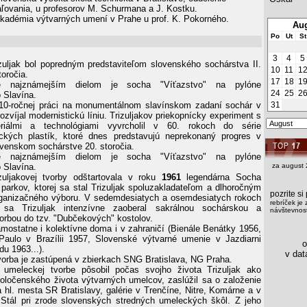
aľovania, u profesorov M. Schurmana a J. Kostku.
kadémia výtvarných umení v Prahe u prof. K. Pokorného.
Aug
Po
Ut
St
3
4
5
zuljak bol popredným predstaviteľom slovenského sochárstva II.
10
11
1
toročia.
17
18
1
e najznámejším dielom je socha "Víťazstvo" na pylóne
24
25
2
 Slavína.
 10-ročnej práci na monumentálnom slavínskom zadaní sochár v
31
rozvíjal modernistickú líniu. Trizuljakov priekopnícky experiment s
riálmi a technológiami vyvrcholil v 60. rokoch do série
tických plastík, ktoré dnes predstavujú neprekonaný progres v
enskom sochárstve 20. storočia.
e najznámejším dielom je socha "Víťazstvo" na pylóne
 Slavína.
za august 
zuljakovej tvorby odštartovala v roku
1961
legendárna Socha
parkov, ktorej sa stal Trizuljak spoluzakladateľom a dlhoročným
pozrite s
ganizačného výboru. V sedemdesiatych a osemdesiatych rokoch
rebríček je 
 sa Trizuljak intenzívne zaoberal sakrálnou sochárskou a
návštevnost
vorbou do tzv. "Dubčekových" kostolov.
mostatne i kolektívne doma i v zahraničí (Bienále Benátky 1956,
Paulo v Brazílii 1957, Slovenské výtvarné umenie v Jazdiarni
os
u 1963...).
v data
tvorba je zastúpená v zbierkach SNG Bratislava, NG Praha.
j umeleckej tvorbe pôsobil počas svojho života Trizuljak ako
poločenského života výtvarných umelcov, zaslúžil sa o založenie
ia hl. mesta SR Bratislavy, galérie v Trenčíne, Nitre, Komárne a v
Stál pri zrode slovenských stredných umeleckých škôl. Z jeho