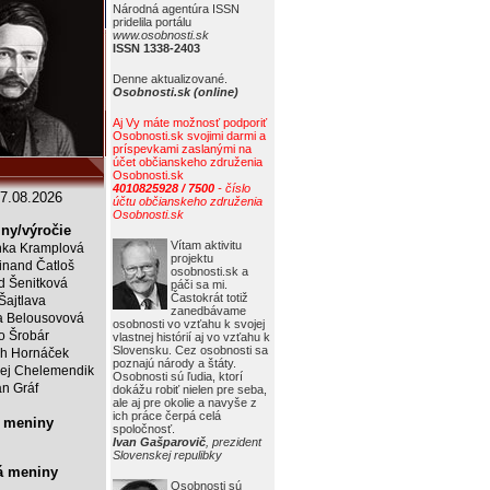
Národná agentúra ISSN
pridelila portálu
www.osobnosti.sk
ISSN 1338-2403
Denne aktualizované.
Osobnosti.sk (online)
Aj Vy máte možnosť podporiť
Osobnosti.sk svojimi darmi a
príspevkami zaslanými na
účet občianskeho združenia
Osobnosti.sk
4010825928 / 7500
- číslo
7.08.2026
účtu občianskeho združenia
Osobnosti.sk
ny/výročie
Vítam aktivitu
ka Kramplová
projektu
inand Čatloš
osobnosti.sk a
id Šenitková
páči sa mi.
Častokrát totiž
 Šajtlava
zanedbávame
 Belousovová
osobnosti vo vzťahu k svojej
o Šrobár
vlastnej histórií aj vo vzťahu k
Slovensku. Cez osobnosti sa
ch Hornáček
poznajú národy a štáty.
ej Chelemendik
Osobnosti sú ľudia, ktorí
an Gráf
dokážu robiť nielen pre seba,
ale aj pre okolie a navyše z
ich práce čerpá celá
 meniny
spoločnosť.
Ivan Gašparovič
, prezident
Slovenskej repulibky
á meniny
Osobnosti sú