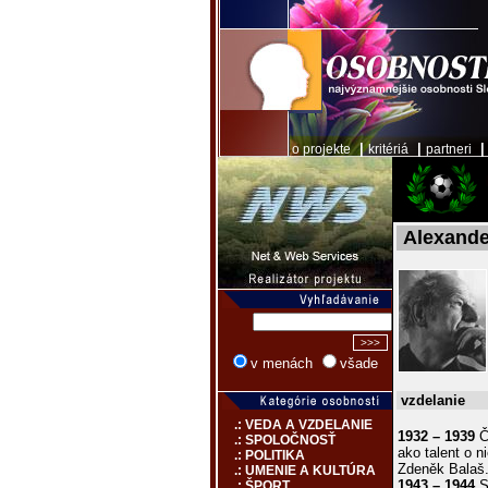
|
|
o projekte
kritériá
partneri
Alexander
v menách
všade
vzdelanie
.: VEDA A VZDELANIE
1932 – 1939
Č
.: SPOLOČNOSŤ
ako talent o n
.: POLITIKA
Zdeněk Balaš
.: UMENIE A KULTÚRA
1943 – 1944
S
.: ŠPORT