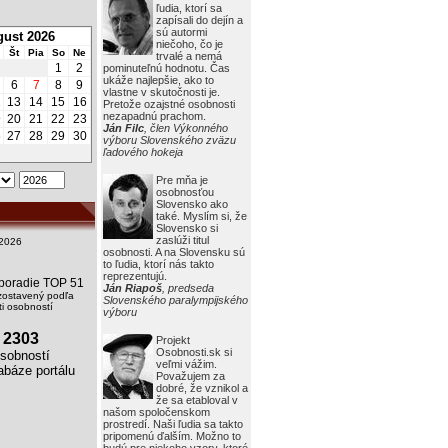
ľudia, ktorí sa
zapísali do dejín a
sú autormi
ust 2026
niečoho, čo je
Št
Pia
So
Ne
trvalé a nemá
1
2
pominuteľnú hodnotu. Čas
ukáže najlepšie, ako to
6
7
8
9
vlastne v skutočnosti je.
2
13
14
15
16
Pretože ozajstné osobnosti
nezapadnú prachom.
9
20
21
22
23
Ján Filc
, člen Výkonného
6
27
28
29
30
výboru Slovenského zväzu
ľadového hokeja
Pre mňa je
osobnosťou
Slovensko ako
také. Myslím si, že
Slovensko si
zaslúži titul
2026
osobnosti. A na Slovensku sú
to ľudia, ktorí nás takto
reprezentujú.
i poradie TOP 51
Ján Riapoš
, predseda
zostavený podľa
Slovenského paralympijského
i osobností
výboru
2303
Projekt
Osobnosti.sk si
obností
veľmi vážim.
báze portálu
Považujem za
dobré, že vznikol a
že sa etabloval v
našom spoločenskom
prostredí. Naši ľudia sa takto
pripomenú ďalším. Možno to