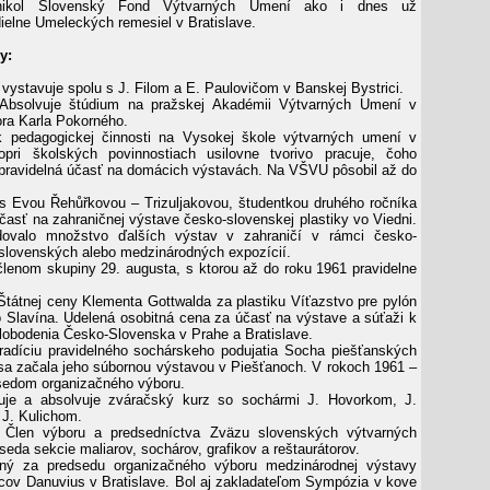
vznikol Slovenský Fond Výtvarných Umení ako i dnes už
dielne Umeleckých remesiel v Bratislave.
y:
vystavuje spolu s J. Filom a E. Paulovičom v Banskej Bystrici.
bsolvuje štúdium na pražskej Akadémii Výtvarných Umení v
sora Karla Pokorného.
 pedagogickej činnosti na Vysokej škole výtvarných umení v
Popri školských povinnostiach usilovne tvorivo pracuje, čoho
pravidelná účasť na domácich výstavách. Na VŠVU pôsobil až do
 Evou Řehůřkovou – Trizuljakovou, študentkou druhého ročníka
asť na zahraničnej výstave česko-slovenskej plastiky vo Viedni.
ovalo množstvo ďalších výstav v zahraničí v rámci česko-
slovenských alebo medzinárodných expozícií.
členom skupiny 29. augusta, s ktorou až do roku 1961 pravidelne
Štátnej ceny Klementa Gottwalda za plastiku Víťazstvo pre pylón
o Slavína. Udelená osobitná cena za účasť na výstave a súťaži k
slobodenia Česko-Slovenska v Prahe a Bratislave.
tradíciu pravidelného sochárskeho podujatia Socha piešťanských
 sa začala jeho súbornou výstavou v Piešťanoch. V rokoch 1961 –
sedom organizačného výboru.
je a absolvuje zváračský kurz so sochármi J. Hovorkom, J.
J. Kulichom.
Člen výboru a predsedníctva Zväzu slovenských výtvarných
eda sekcie maliarov, sochárov, grafikov a reštaurátorov.
ý za predsedu organizačného výboru medzinárodnej výstavy
ov Danuvius v Bratislave. Bol aj zakladateľom Sympózia v kove