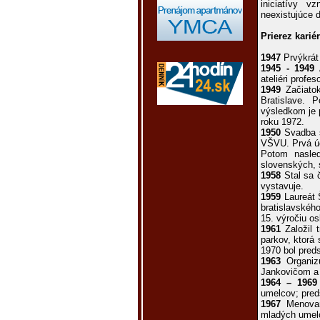
iniciatívy 
neexistujúce 
Prierez kariér
1947
Prvýkrát 
1945 - 1949
A
ateliéri profe
1949
Začiatok
Bratislave. 
výsledkom je 
roku 1972.
1950
Svadba s
VŠVU. Prvá úč
Potom nasled
slovenských, 
1958
Stal sa 
vystavuje.
1959
Laureát 
bratislavskéh
15. výročiu o
1961
Založil 
parkov, ktorá
1970 bol pred
1963
Organizu
Jankovičom a 
1964 – 1969
umelcov; preds
1967
Menovan
mladých umelc