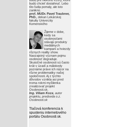
budú pre niekoho vzory, ktoré
budú chcieť dosiahnuť. Lebo
títo ľudia pomaly, ale isto
zaniknú.
prof. MUDr. Pavel Traubner,
PhD.
, dekan Lekárskej
fakulty Univerzity
Komenského
Žijeme v dobe,
kedy sa
osobnosťami
stávajú produkty
mediálnych
kampaní a hviezdy
rôznych reality show.
Naozajstný význam pojmu
osobnosť degraduje.
Skutočné osobnosti sú často
krát v úzadí a málokedy
poznáme práve ich názor na
rôzne problematiky našej
spoločnosti. Aj z týchto
dôvodov vznikla asi pred
troma rokmi myšlienka
zrealizovať projekt
Osobnosti.sk.
Ing. Viliam Koza
, autor
projektu, predseda o.z.
Osobnosti.sk
Tlačová konferencia k
spusteniu internetového
portálu Osobnosti.sk
.