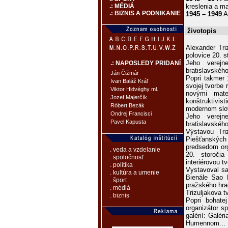
kreslenia a m
.: MÉDIÁ
.: BIZNIS A PODNIKANIE
1945 – 1949
A
životopis
Alexander Tri
polovice 20. s
Jeho verejn
.: NAPOSLEDY PRIDANÍ
bratislavského
Ján Čižmár
Popri takmer
Ivan Baláž Kráľ
svojej tvorbe 
Viktor Hidvéghy ml.
novými mate
Jozef Majerčík
konštruktivis
Róbert Bezák
modernom slov
Ondrej Francisci
Jeho verejn
Pavel Kapusta
bratislavského
Výstavou Tri
Piešťanských 
predsedom or
. veda a vzdelanie
20. storočia
. spoločnosť
interiérovou t
. politika
Vystavoval sa
. kultúra a umenie
Bienále Sao 
. šport
pražského hrad
. médiá
Trizuljakova 
. biznis
Popri bohate
organizátor s
galérií: Galér
Humennom... 