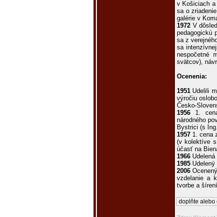
v Košiciach a
sa o zriadeni
galérie v Kom
1972
V dôsledk
pedagogickú p
sa z verejnéh
sa intenzívne
nespočetné m
svätcov), náv
Ocenenia:
1951
Udelili m
výročiu oslob
Česko-Sloven
1956
1. cena
národného pov
Bystrici (s In
1957
1. cena z
(v kolektíve 
účasť na Bien
1966
Udelená 
1985
Udelený t
2006
Ocenený 
vzdelanie a k
tvorbe a šíre
doplňte alebo 