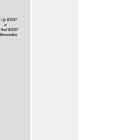
O
je KTO?
a
O
bol KTO?
Slovensku