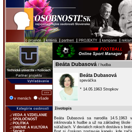
|
|
|
|
|
o projekte
kritériá
partneri
PROJEKTY
kampane
rekla
Beáta Dubasová
/ hudba
Beáta Dubasová
speváčka
14.05.1963 Stropkov
*
v menách
všade
životopis
.: VEDA A VZDELANIE
Beáta Dubasová sa narodila 14.5.1963 v
.: SPOLOČNOSŤ
inklinovala k hudbe a už na základnej škol
.: POLITIKA
súťažiach. V deviatich rokoch dostáva s brato
.: UMENIE A KULTÚRA
Brat si čoskoro zostavuje kapelu, kde začí
.: ŠPORT