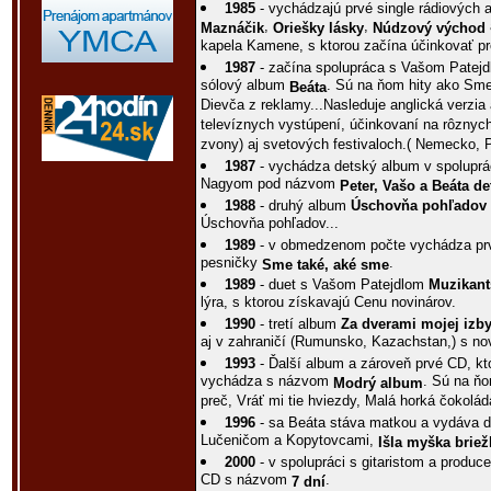
1985
- vychádzajú prvé single rádiových 
,
,
Maznáčik
Oriešky lásky
Núdzový východ
kapela Kamene, s ktorou začína účinkovať pr
1987
- začína spolupráca s Vašom Patej
sólový album
. Sú na ňom hity ako Sme
Beáta
Dievča z reklamy...Nasleduje anglická verzi
televíznych vystúpení, účinkovaní na rôznyc
zvony) aj svetových festivaloch.( Nemecko, 
1987
- vychádza detský album v spoluprá
Nagyom pod názvom
Peter, Vašo a Beáta d
1988
- druhý album
Úschovňa pohľadov
Úschovňa pohľadov...
1989
- v obmedzenom počte vychádza pr
pesničky
.
Sme také, aké sme
1989
- duet s Vašom Patejdlom
Muzikant
lýra, s ktorou získavajú Cenu novinárov.
1990
- tretí album
Za dverami mojej izb
aj v zahraničí (Rumunsko, Kazachstan,) s no
1993
- Ďalší album a zároveň prvé CD, kt
vychádza s názvom
. Sú na ňo
Modrý album
preč, Vráť mi tie hviezdy, Malá horká čokoláda
1996
- sa Beáta stáva matkou a vydáva d
Lučeničom a Kopytovcami,
Išla myška brie
2000
- v spolupráci s gitaristom a produ
CD s názvom
.
7 dní