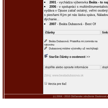
2001
- vychádza výberovka
Beáta - to na
2006
- v spolupráci s multiinštrumental
vydáva v Opuse zatiaľ ostatný, veľmi osob
s piesňami Kým pri nás láska spáva, Nálado
dýchanie...
2007
- Beáta Dubasová - Best Of
články
link
Beáta Dubasová: Priateľka mi zomrela na
rakovinu
Dubasovej módne výstrelky už nechýbajú
>>
Staršie články o osobnosti
doplňte alebo opravte informácie
dopl
Zdroj: www.beatadubasova.sk
Verzia pre tlač
(c) 2004 - 2010
Občianske združenie Osobnosti.