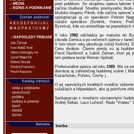
pred publikom. So skupinou spieva takmer 
.: MÉDIÁ
.: BIZNIS A PODNIKANIE
začína študovať Strednú priemyselnú škol
školskú skupinu Piknik, kde začína spievať
spolupracuje aj so spevákom Petrom Nag
súťaže spevákov (Svidník, Vranov, Pre
Bystrica), kde sa umiestňuje na popredných 
V roku
1982
odchádza po maturite do Bra
.: NAPOSLEDY PRIDANÍ
závode Zornica a po večeroch spieva v taneč
Ján Čižmár
V tom istom roku absolvuje súťaž Košický Zl
Ivan Baláž Kráľ
Cenu divákov. Členmi poroty sú aj hudobní
Viktor Hidvéghy ml.
Pavol Danišovič a Ľuboš Zeman, ktorí jej 
nim pridáva textár Roman Spišiak.
Jozef Majerčík
Róbert Bezák
Profesionálne spieva od roku
1985
. Má za se
Ondrej Francisci
domácej aj zahraničnej hudobnej scéne ( Mal
Pavel Kapusta
Kazachstan, Poľsko, Čechy ).
O jej speváckych kvalitách svedčia výborné
. veda a vzdelanie
súťažiach a hitparádach, ako aj pozitívne ohl
. spoločnosť
. politika
Spolupracuje s mnohými významnými hudobní
. kultúra a umenie
Andrej Šeban, Laco Lučenič, Rado "Vrabec" O
. šport
. médiá
. biznis
tvorba