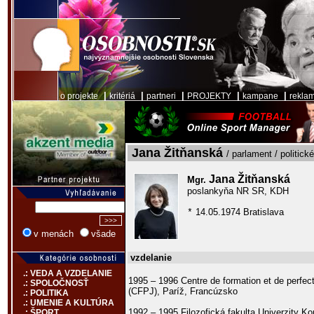
|
|
|
|
|
o projekte
kritériá
partneri
PROJEKTY
kampane
rekla
Jana Žitňanská
/ parlament / politick
Jana Žitňanská
Mgr.
poslankyňa NR SR, KDH
14.05.1974 Bratislava
*
v menách
všade
vzdelanie
.: VEDA A VZDELANIE
1995 – 1996 Centre de formation et de perfec
.: SPOLOČNOSŤ
(CFPJ), Paríž, Francúzsko
.: POLITIKA
.: UMENIE A KULTÚRA
1992 – 1995 Filozofická fakulta Univerzity K
.: ŠPORT