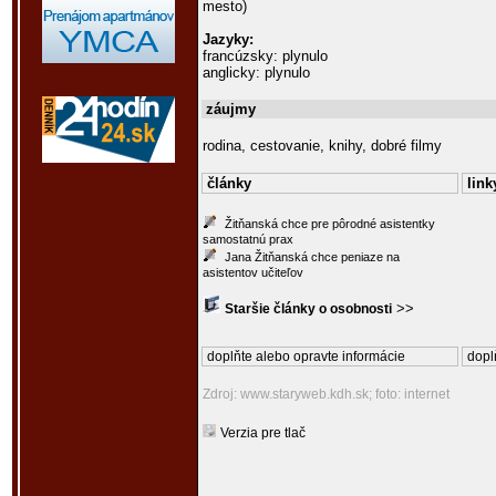
mesto)
Jazyky:
francúzsky: plynulo
anglicky: plynulo
záujmy
rodina, cestovanie, knihy, dobré filmy
články
link
Žitňanská chce pre pôrodné asistentky
samostatnú prax
Jana Žitňanská chce peniaze na
asistentov učiteľov
>>
Staršie články o osobnosti
doplňte alebo opravte informácie
dopl
Zdroj: www.staryweb.kdh.sk; foto: internet
Verzia pre tlač