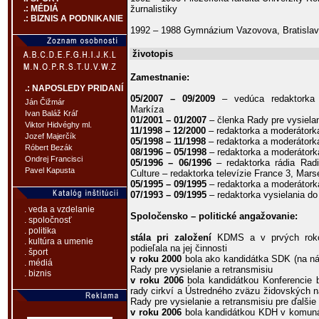
žurnalistiky
.: MÉDIÁ
.: BIZNIS A PODNIKANIE
1992 – 1988 Gymnázium Vazovova, Bratisla
životopis
Zamestnanie:
.: NAPOSLEDY PRIDANÍ
05/2007 – 09/2009
– vedúca redaktorka 
Ján Čižmár
Markíza
Ivan Baláž Kráľ
01/2001 – 01/2007
– členka Rady pre vysielan
Viktor Hidvéghy ml.
11/1998 – 12/2000
– redaktorka a moderátork
Jozef Majerčík
05/1998 – 11/1998
– redaktorka a moderátorka
Róbert Bezák
08/1996 – 05/1998
– redaktorka a moderátork
Ondrej Francisci
05/1996 – 06/1996
– redaktorka rádia Radi
Pavel Kapusta
Culture – redaktorka televízie France 3, Mars
05/1995 – 09/1995
– redaktorka a moderátork
07/1993 – 09/1995
– redaktorka vysielania do
. veda a vzdelanie
Spoločensko – politické angažovanie:
. spoločnosť
. politika
stála pri založení
KDMS a v prvých rokoch
. kultúra a umenie
podieľala na jej činnosti
. šport
v roku 2000
bola ako kandidátka SDK (na ná
. médiá
Rady pre vysielanie a retransmisiu
. biznis
v roku 2006
bola kandidátkou Konferencie 
rady cirkví a Ústredného zväzu židovských 
Rady pre vysielanie a retransmisiu pre ďalši
v roku 2006
bola kandidátkou KDH v komunál