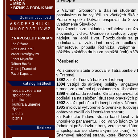
životopis
.: MÉDIÁ
.: BIZNIS A PODNIKANIE
S Vavrom Šrobárom a ďalšími študentmi 
panslavizmus ho vylúčili zo všetkých škôl 
Prahe v spolku Detvan, prispieval do Slov
uvedomenie Slovákov.
Angažoval sa za zakladanie roľníckych družst
slovenský vidiek. Ukončenie svetovej vojny 
nádejou na lepší život. Povzbudenie sa pr
.: NAPOSLEDY PRIDANÍ
podnikania a zakladaní nových spolko
Ján Čižmár
Námestove, pribudla Roľnícka vzájomná 
Ivan Baláž Kráľ
pôžičky každého druhu za najnižší úrok) a V
Viktor Hidvéghy ml.
Jozef Majerčík
Pôsobenie:
Róbert Bezák
Ondrej Francisci
Po skončení štúdií pracoval v Tatra banke v M
Pavel Kapusta
v Trstenej.
1892
založil Ľudovú banku v Trstenej
1894
vstúpil do aktívnej politiky; angažova
strane, za ktorú bol aj poslancom v Uhorsk
. veda a vzdelanie
1899
vrátil sa do rodného Klina a spravoval 
. spoločnosť
podieľal sa na založení družstva oravských p
. politika
1902
založil pobočku ľudovej banky v Námesto
. kultúra a umenie
1905
inicioval vytvorenie Slovenskej ľudovej 
. šport
opätovne zvolili do Uhorského snemu;
. médiá
za Katolícku ľudovú stranu kandidoval v
. biznis
uhorského parlamentu. Hoci vo voľbách zvíťaz
(odmietol požiadavku strany verejne sa dišt
a spolupráce so slovenskými politikmi). V
Snemovej národnej strane, ktorej členom bo