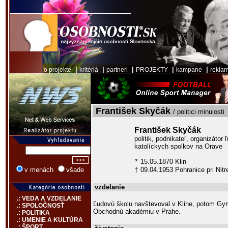
|
|
|
|
|
o projekte
kritériá
partneri
PROJEKTY
kampane
rekla
František Skyčák
/ politici minulosti
František Skyčák
politik, podnikateľ, organizátor
katolíckych spolkov na Orave
15.05.1870 Klin
*
09.04.1953 Pohranice pri Nitr
v menách
všade
†
vzdelanie
.: VEDA A VZDELANIE
Ľudovú školu navštevoval v Kline, potom G
.: SPOLOČNOSŤ
Obchodnú akadémiu v Prahe.
.: POLITIKA
.: UMENIE A KULTÚRA
.: ŠPORT