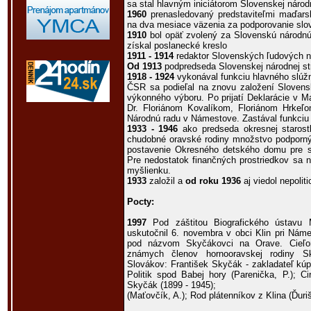
sa stal hlavným iniciátorom Slovenskej národn
1960
prenasledovaný predstaviteľmi maďars
na dva mesiace väzenia za podporovanie slo
1910
bol opäť zvolený za Slovenskú národn
získal poslanecké kreslo
1911 - 1914
redaktor Slovenských ľudových n
Od 1913
podpredseda Slovenskej národnej st
1918 - 1924
vykonával funkciu hlavného slúž
ČSR sa podieľal na znovu založení Slovensk
výkonného výboru. Po prijatí Deklarácie v Ma
Dr. Floriánom Kovalíkom, Floriánom Hrke
Národnú radu v Námestove. Zastával funkciu
1933 - 1946
ako predseda okresnej starostl
chudobné oravské rodiny množstvo podpornýc
postavenie Okresného detského domu pre sir
Pre nedostatok finančných prostriedkov sa n
myšlienku.
1933
založil a
od roku 1936
aj viedol nepoli
Pocty:
1997
Pod záštitou Biografického ústavu 
uskutočnil 6. novembra v obci Klin pri Nám
pod názvom Skyčákovci na Orave. Cieľom
známych členov hornooravskej rodiny S
Slovákov: František Skyčák - zakladateľ kúp
Politik spod Babej hory (Parenička, P.); Ci
Skyčák (1899 - 1945);
(Maťovčík, A.); Rod plátenníkov z Klina (Ďuriš