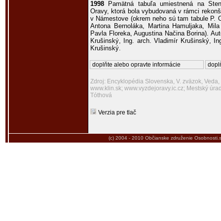
1998
Pamätná tabuľa umiestnená na Sten
Oravy, ktorá bola vybudovaná v rámci rekon
v Námestove (okrem neho sú tam tabule P. O
Antona Bernoláka, Martina Hamuljaka, Mila
Pavla Floreka, Augustina Načina Borina). Auto
Krušinský, Ing. arch. Vladimír Krušinský, I
Krušinský.
doplňte alebo opravte informácie
doplň
Zdroj: Encyklopédia Slovenska, V. zväzok, Veda,
www.klin.sk; www.vyzdejoravy.ic.cz; Mestský úr
Tóthová
Verzia pre tlač
(c) 2004 - 2010
Občianske združenie Osobnosti.