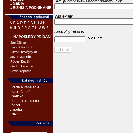
URL (v tvare www.urladresaodkazu.sk):
.: MÉDIÁ
.: BIZNIS A PODNIKANIE
Váš e-mail
Kontrolný reťazec
.: NAPOSLEDY PRIDANÍ
Ján Čižmár
Ivan Baláž Kráľ
Viktor Hidvéghy ml.
Jozef Majerčík
Róbert Bezák
Ondrej Francisci
Pavel Kapusta
. veda a vzdelanie
. spoločnosť
. politika
. kultúra a umenie
. šport
. médiá
. biznis