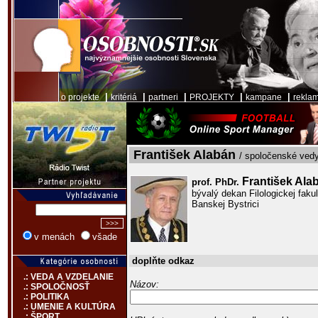
|
|
|
|
|
o projekte
kritériá
partneri
PROJEKTY
kampane
rekla
František Alabán
/ spoločenské vedy
František Al
prof. PhDr.
bývalý dekan Filologickej faku
Banskej Bystrici
v menách
všade
doplňte odkaz
.: VEDA A VZDELANIE
Názov:
.: SPOLOČNOSŤ
.: POLITIKA
.: UMENIE A KULTÚRA
.: ŠPORT