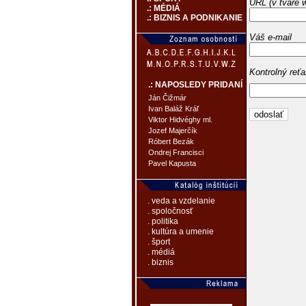
URL (v tvare 
.: MÉDIÁ
.: BIZNIS A PODNIKANIE
Váš e-mail
Kontrolný reť
.: NAPOSLEDY PRIDANÍ
Ján Čižmár
Ivan Baláž Kráľ
Viktor Hidvéghy ml.
Jozef Majerčík
Róbert Bezák
Ondrej Francisci
Pavel Kapusta
. veda a vzdelanie
. spoločnosť
. politika
. kultúra a umenie
. šport
. médiá
. biznis