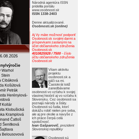
Národná agentúra ISSN
pridelila portálu
www.osobnosti.sk
ISSN 1338-2403
Denne aktualizované.
Osobnosti.sk (online)
Aj Vy máte možnosť podporiť
Osobnosti.sk svojimi darmi a
príspevkami zaslanými na
účet občianskeho združenia
Osobnosti.sk
4010825928 / 7500
- číslo
6.08.2026
účtu občianskeho združenia
Osobnosti.sk
ny/výročie
Vítam aktivitu
 Warhol
projektu
j Stein
osobnosti.sk a
a Cibáková
páči sa mi.
Častokrát totiž
da Košútová
zanedbávame
mír Petrák
osobnosti vo vzťahu k svojej
sta Herényiová-
vlastnej histórií aj vo vzťahu k
ostová
Slovensku. Cez osobnosti sa
poznajú národy a štáty.
f Kollár
Osobnosti sú ľudia, ktorí
ita Klobušická
dokážu robiť nielen pre seba,
ka Kramplová
ale aj pre okolie a navyše z
ich práce čerpá celá
inand Čatloš
spoločnosť.
id Šenitková
Ivan Gašparovič
, prezident
 Šajtlava
Slovenskej repulibky
 Belousovová
Osobnosti sú