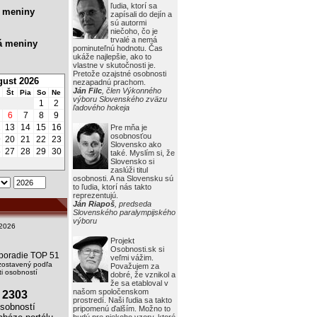
ľudia, ktorí sa
 meniny
zapísali do dejín a
sú autormi
niečoho, čo je
trvalé a nemá
á meniny
pominuteľnú hodnotu. Čas
ukáže najlepšie, ako to
vlastne v skutočnosti je.
Pretože ozajstné osobnosti
ust 2026
nezapadnú prachom.
Ján Filc
, člen Výkonného
Št
Pia
So
Ne
výboru Slovenského zväzu
1
2
ľadového hokeja
6
7
8
9
2
13
14
15
16
Pre mňa je
osobnosťou
9
20
21
22
23
Slovensko ako
6
27
28
29
30
také. Myslím si, že
Slovensko si
zaslúži titul
osobnosti. A na Slovensku sú
to ľudia, ktorí nás takto
reprezentujú.
Ján Riapoš
, predseda
Slovenského paralympijského
výboru
2026
Projekt
Osobnosti.sk si
i poradie TOP 51
veľmi vážim.
zostavený podľa
Považujem za
i osobností
dobré, že vznikol a
že sa etabloval v
našom spoločenskom
2303
prostredí. Naši ľudia sa takto
obností
pripomenú ďalším. Možno to