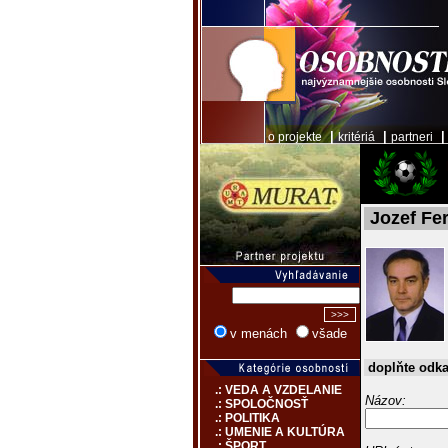
|
|
o projekte
kritériá
partneri
Jozef Fe
v menách
všade
doplňte odk
.: VEDA A VZDELANIE
Názov:
.: SPOLOČNOSŤ
.: POLITIKA
.: UMENIE A KULTÚRA
.: ŠPORT