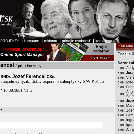
|
|
|
|
|
PROJEKTY
kampane
reklama
pridajte osobnosť
kontakt
Dnes je 0
Narodeni
rencei
/ prírodné vedy
Andy
6.08.
Jura
6.08.
Jozef Ferencei
RNDr.
CSc.
Vier
6.08.
subjadrový fyzik, Ústav experimentálnej fyziky SAV Košice
Mag
6.08.
Ľubo
6.08.
*
16.09.1951 Nitra
Augu
6.08.
Star
Joze
6.08.
Marg
6.08.
az
Zden
7.08.
Ferd
7.08.
Ingr
8.08.
Igor
8.08.
Anna
8.08.