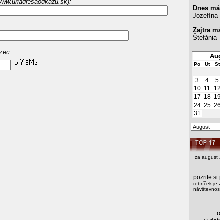
www.urladresaodkazu.sk):
Dnes má
Jozefína
Zajtra m
Štefánia
azec
Aug
Po
Ut
St
3
4
5
10
11
1
17
18
1
24
25
2
31
za august 
pozrite s
rebríček je 
návštevnost
os