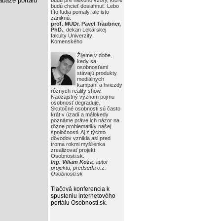
báze portálu
budú pre niekoho vzory, ktoré
budú chcieť dosiahnuť. Lebo
títo ľudia pomaly, ale isto
zaniknú.
prof. MUDr. Pavel Traubner,
PhD.
, dekan Lekárskej
fakulty Univerzity
Komenského
Žijeme v dobe,
kedy sa
osobnosťami
stávajú produkty
mediálnych
kampaní a hviezdy
rôznych reality show.
Naozajstný význam pojmu
osobnosť degraduje.
Skutočné osobnosti sú často
krát v úzadí a málokedy
poznáme práve ich názor na
rôzne problematiky našej
spoločnosti. Aj z týchto
dôvodov vznikla asi pred
troma rokmi myšlienka
zrealizovať projekt
Osobnosti.sk.
Ing. Viliam Koza
, autor
projektu, predseda o.z.
Osobnosti.sk
Tlačová konferencia k
spusteniu internetového
portálu Osobnosti.sk
.