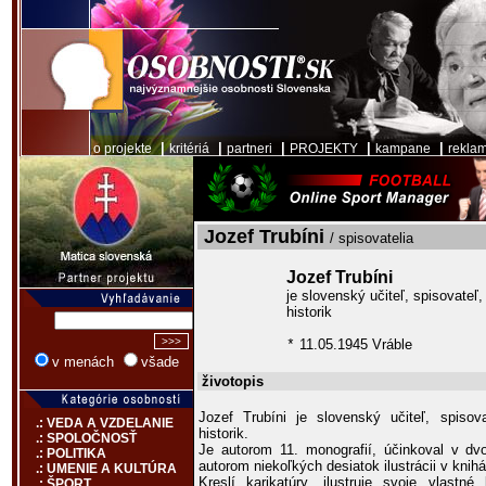
|
|
|
|
|
o projekte
kritériá
partneri
PROJEKTY
kampane
rekla
Jozef Trubíni
/ spisovatelia
Jozef Trubíni
je slovenský učiteľ, spisovateľ, 
historik
11.05.1945 Vráble
*
v menách
všade
životopis
Jozef Trubíni je slovenský učiteľ, spisova
.: VEDA A VZDELANIE
historik.
.: SPOLOČNOSŤ
Je autorom 11. monografií, účinkoval v dv
.: POLITIKA
autorom niekoľkých desiatok ilustrácii v kni
.: UMENIE A KULTÚRA
Kreslí karikatúry, ilustruje svoje vlastn
.: ŠPORT