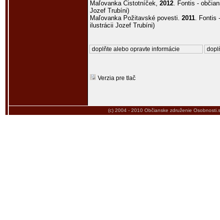
Maľovanka Čistotníček,
2012
. Fontis - občian
Jozef Trubíni)
Maľovanka Požitavské povesti.
2011
. Fontis
ilustrácii Jozef Trubíni)
doplňte alebo opravte informácie
doplň
Verzia pre tlač
(c) 2004 - 2010
Občianske združenie Osobnosti.