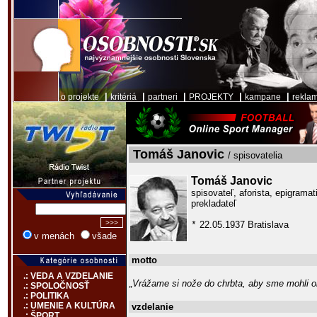
|
|
|
|
|
o projekte
kritériá
partneri
PROJEKTY
kampane
rekla
Tomáš Janovic
/ spisovatelia
Tomáš Janovic
spisovateľ, aforista, epigramat
prekladateľ
22.05.1937 Bratislava
*
v menách
všade
motto
.: VEDA A VZDELANIE
„Vrážame si nože do chrbta, aby sme mohli o
.: SPOLOČNOSŤ
.: POLITIKA
.: UMENIE A KULTÚRA
vzdelanie
.: ŠPORT