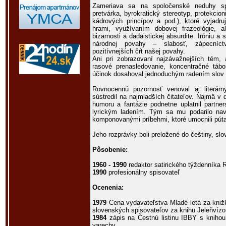
Zameriava sa na spoločenské neduhy sp
pretvárka, byrokratický stereotyp, protekcion
kádrových princípov a pod.), ktoré vyjadru
hrami, využívaním dobovej frazeológie, a
bizarnosti a dadaistickej absurdite. Iróniu a
národnej povahy – slabosť, zápecníct
pozitívnejších čŕt našej povahy.
Ani pri zobrazovaní najzávažnejších tém, 
rasové prenasledovanie, koncentračné tábor
účinok dosahoval jednoduchým radením slov 
Rovnocennú pozornosť venoval aj literár
sústredil na najmladších čitateľov. Najmä v 
humoru a fantázie podnetne uplatnil partne
lyrickým ladením. Tým sa mu podarilo navo
komponovanými príbehmi, ktoré umocnili pút
Jeho rozprávky boli preložené do češtiny, slov
Pôsobenie:
1960 - 1990
redaktor satirického týždenníka 
1990
profesionálny spisovateľ
Ocenenia:
1979
Cena vydavateľstva Mladé letá za kni
slovenských spisovateľov za knihu Jeleňvízo
1984
zápis na Čestnú listinu IBBY s knihou
varechy