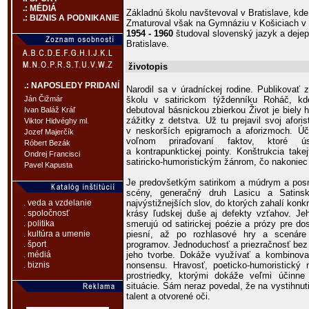
.: MÉDIÁ
Základnú školu navštevoval v Bratislave, kde
.: BIZNIS A PODNIKANIE
Zmaturoval však na Gymnáziu v Košiciach v
1954 - 1960
študoval slovenský jazyk a dejepi
Bratislave.
životopis
.: NAPOSLEDY PRIDANÍ
Narodil sa v úradníckej rodine. Publikovať
školu v satirickom týždenníku Roháč, k
Ján Čižmár
debutoval básnickou zbierkou Život je biely h
Ivan Baláž Kráľ
zážitky z detstva. Už tu prejavil svoj aforis
Viktor Hidvéghy ml.
v neskorších epigramoch a aforizmoch. Úči
Jozef Majerčík
voľnom priraďovaní faktov, ktoré ú
Róbert Bezák
a kontrapunktickej pointy. Konštrukcia tak
Ondrej Francisci
satiricko-humoristickým žánrom, čo nakoniec o
Pavel Kapusta
Je predovšetkým satirikom a múdrym a posm
scény, generačný druh Lasicu a Satins
najvýstižnejších slov, do ktorých zahalí konk
. veda a vzdelanie
krásy ľudskej duše aj defekty vzťahov. Je
. spoločnosť
smerujú od satirickej poézie a prózy pre do
. politika
piesní, až po rozhlasové hry a scenáre
. kultúra a umenie
programov. Jednoduchosť a priezračnosť bez 
. šport
jeho tvorbe. Dokáže využívať a kombinov
. médiá
nonsensu. Hravosť, poeticko-humoristický 
. biznis
prostriedky, ktorými dokáže veľmi účinn
situácie. Sám neraz povedal, že na vystihnuti
talent a otvorené oči.