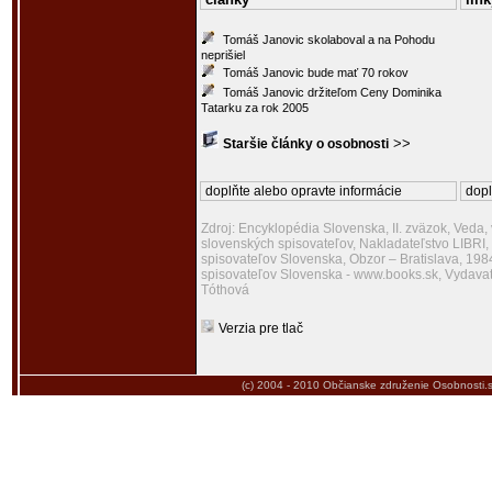
Tomáš Janovic skolaboval a na Pohodu
neprišiel
Tomáš Janovic bude mať 70 rokov
Tomáš Janovic držiteľom Ceny Dominika
Tatarku za rok 2005
>>
Staršie články o osobnosti
doplňte alebo opravte informácie
dopl
Zdroj: Encyklopédia Slovenska, II. zväzok, Veda,
slovenských spisovateľov, Nakladateľstvo LIBRI
spisovateľov Slovenska, Obzor – Bratislava, 19
spisovateľov Slovenska - www.books.sk, Vydava
Tóthová
Verzia pre tlač
(c) 2004 - 2010
Občianske združenie Osobnosti.