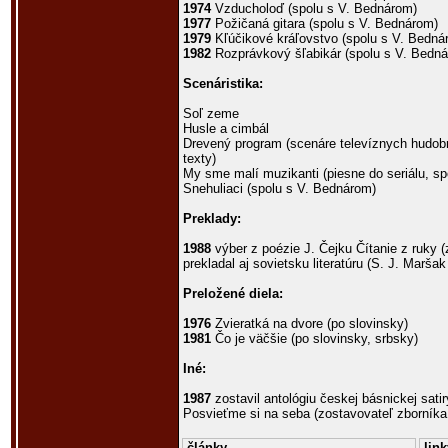
1974
Vzducholoď (spolu s V. Bednárom)
1977
Požičaná gitara (spolu s V. Bednárom)
1979
Kľúčikové kráľovstvo (spolu s V. Bedná
1982
Rozprávkový šľabikár (spolu s V. Bedn
Scenáristika:
Soľ zeme
Husle a cimbál
Drevený program (scenáre televíznych hudob
texty)
My sme malí muzikanti (piesne do seriálu, s
Snehuliaci (spolu s V. Bednárom)
Preklady:
1988
výber z poézie J. Čejku Čítanie z ruky (
prekladal aj sovietsku literatúru (S. J. Maršak
Preložené diela:
1976
Zvieratká na dvore (po slovinsky)
1981
Čo je väčšie (po slovinsky, srbsky)
Iné:
1987
zostavil antológiu českej básnickej sati
Posvieťme si na seba (zostavovateľ zborníka
články
link