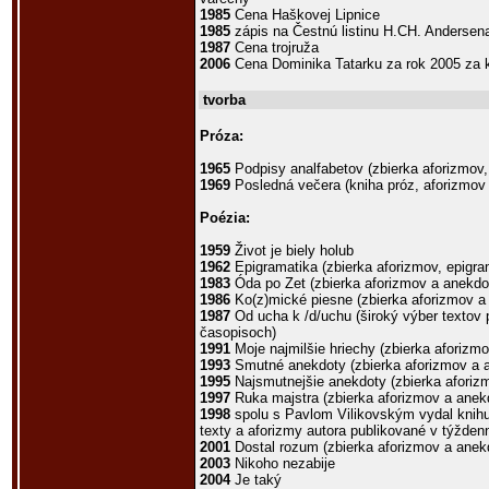
1985
Cena Haškovej Lipnice
1985
zápis na Čestnú listinu H.CH. Andersen
1987
Cena trojruža
2006
Cena Dominika Tatarku za rok 2005 za 
tvorba
Próza:
1965
Podpisy analfabetov (zbierka aforizmov,
1969
Posledná večera (kniha próz, aforizmov 
Poézia:
1959
Život je biely holub
1962
Epigramatika (zbierka aforizmov, epigra
1983
Óda po Zet (zbierka aforizmov a anekdo
1986
Ko(z)mické piesne (zbierka aforizmov a
1987
Od ucha k /d/uchu (široký výber textov 
časopisoch)
1991
Moje najmilšie hriechy (zbierka aforizm
1993
Smutné anekdoty (zbierka aforizmov a 
1995
Najsmutnejšie anekdoty (zbierka aforiz
1997
Ruka majstra (zbierka aforizmov a anek
1998
spolu s Pavlom Vilikovským vydal knihu 
texty a aforizmy autora publikované v týžde
2001
Dostal rozum (zbierka aforizmov a anek
2003
Nikoho nezabije
2004
Je taký