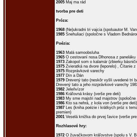
2005
Maj ma rád
tvorba pre deti
Próza:
1968
(Ne)ukradni tri vajcia (spoluautor M. Va
1985
Snehuliaci (spoločne s Vladom Bednár
Poézia:
1963
Malá samoobsluha
1965
O cestovaní nosa Dlhonosa z paneláku na
1973
Zakopol som o kalamár (zbierku básničie
1975
Zvieratká na dvore (leporelo) , Čítanie z 
1975
Rozprávkové varechy
1977
Dín a Dán
1979
Drevený tato (neskôr vyšli uvedené tri
Drevený tato a jeho rozprávkové varechy 198
1982
Jeleňvízor
1986
Kráľovná krásy (verše pre deti)
1983
My sme majstri nad majstrov (spoločn
1986
Kto sa nehrá, z kola von (verše pre deti)
1987
Les (kniha poézie i krátkych próz s tema
premien)
2001
Veselá knižka do prvej ľavice (verše pre 
Rozhlasové hry:
1972
O žuvačkovom kráľovstve (spolu s V. 