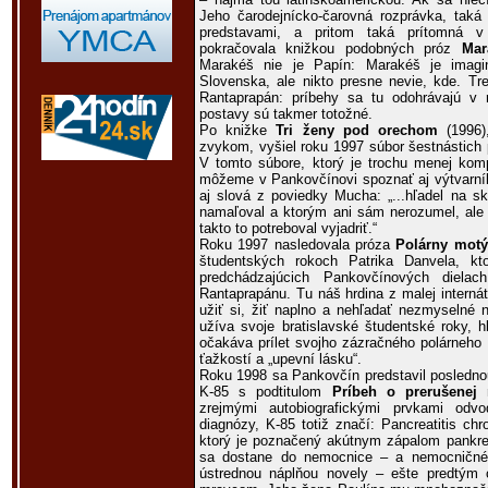
Jeho čarodejnícko-čarovná rozprávka, taká
predstavami, a pritom taká prítomná v 
pokračovala knižkou podobných próz
Mar
Marakéš nie je Papín: Marakéš je imagi
Slovenska, ale nikto presne nevie, kde. Tr
Rantaprapán: príbehy sa tu odohrávajú v r
postavy sú takmer totožné.
Po knižke
Tri ženy pod orechom
(1996)
zvykom, vyšiel roku 1997 súbor šestnástich
V tomto súbore, ktorý je trochu menej kom
môžeme v Pankovčínovi spoznať aj výtvarní
aj slová z poviedky Mucha: „...hľadel na s
namaľoval a ktorým ani sám nerozumel, ale je
takto to potreboval vyjadriť.“
Roku 1997 nasledovala próza
Polárny motýľ
študentských rokoch Patrika Danvela, k
predchádzajúcich Pankovčínových diela
Rantaprapánu. Tu náš hrdina z malej internátn
užiť si, žiť naplno a nehľadať nezmyselné 
užíva svoje bratislavské študentské roky, 
očakáva prílet svojho zázračného polárneho 
ťažkostí a „upevní lásku“.
Roku 1998 sa Pankovčín predstavil poslednou
K-85 s podtitulom
Príbeh o prerušenej 
zrejmými autobiografickými prvkami odv
diagnózy, K-85 totiž značí: Pancreatitis ch
ktorý je poznačený akútnym zápalom pankre
sa dostane do nemocnice – a nemocničné 
ústrednou náplňou novely – ešte predtým