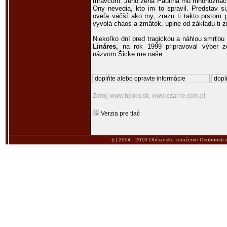
mravcom. Jeho žena Paulína mu mnohoznačne 
Ony nevedia, kto im to spravil. Predstav si
oveľa väčší ako my, zrazu ti takto prstom pr
vyvolá chaos a zmätok, úplne od základu ti zm
Niekoľko dní pred tragickou a náhlou smrťo
Lináres,
na rok 1999 pripravoval výber zo
názvom Šicke me naše.
doplňte alebo opravte informácie
dopl
Zdroj: www.books.sk, www.czarne.com.pl
Verzia pre tlač
(c) 2004 - 2010
Občianske združenie Osobnosti.