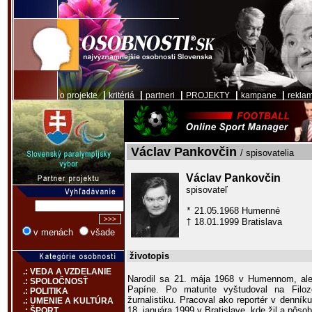
|
|
|
|
|
o projekte
kritériá
partneri
PROJEKTY
kampane
rekla
Václav Pankovčin
/ spisovatelia
Václav Pankovčin
spisovateľ
21.05.1968 Humenné
*
18.01.1999 Bratislava
†
v menách
všade
životopis
.: VEDA A VZDELANIE
Narodil sa 21. mája 1968 v Humennom, al
.: SPOLOČNOSŤ
Papíne. Po maturite vyštudoval na Filoz
.: POLITIKA
žurnalistiku. Pracoval ako reportér v denn
.: UMENIE A KULTÚRA
18. januára 1999 v Bratislave, kde žil a pôsobi
.: ŠPORT