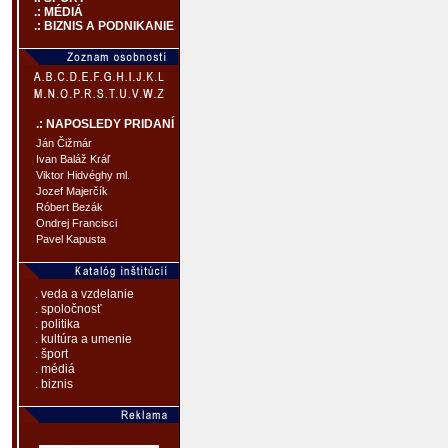
.: MÉDIÁ
.: BIZNIS A PODNIKANIE
.: NAPOSLEDY PRIDANÍ
Ján Čižmár
Ivan Baláž Kráľ
Viktor Hidvéghy ml.
Jozef Majerčík
Róbert Bezák
Ondrej Francisci
Pavel Kapusta
. veda a vzdelanie
. spoločnosť
. politika
. kultúra a umenie
. šport
. médiá
. biznis