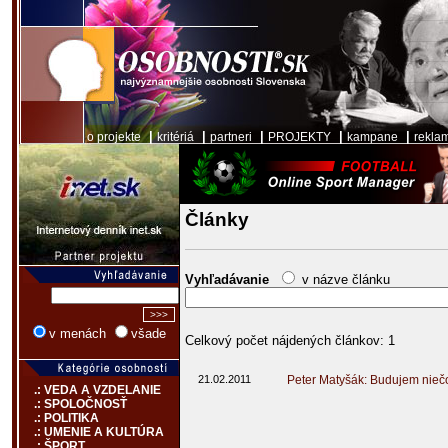
|
|
|
|
|
o projekte
kritériá
partneri
PROJEKTY
kampane
rekla
Články
Vyhľadávanie
v názve článku
v menách
všade
Celkový počet nájdených článkov: 1
21.02.2011
Peter Matyšák: Budujem niečo
.: VEDA A VZDELANIE
.: SPOLOČNOSŤ
.: POLITIKA
.: UMENIE A KULTÚRA
.: ŠPORT