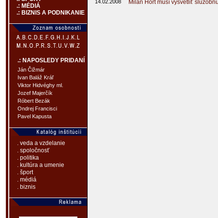
14.02.2008
Milan Hort musí vysvetliť služobn
.: MÉDIÁ
.: BIZNIS A PODNIKANIE
.: NAPOSLEDY PRIDANÍ
Ján Čižmár
Ivan Baláž Kráľ
Viktor Hidvéghy ml.
Jozef Majerčík
Róbert Bezák
Ondrej Francisci
Pavel Kapusta
. veda a vzdelanie
. spoločnosť
. politika
. kultúra a umenie
. šport
. médiá
. biznis