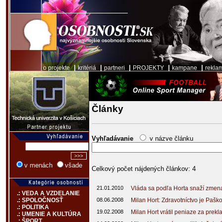
|
|
|
|
|
o projekte
kritériá
partneri
PROJEKTY
kampane
rekla
Články
Vyhľadávanie
v názve článku
v menách
všade
Celkový počet nájdených článkov: 4
21.01.2010
Vláda sa podľa Horta snaží zme
.: VEDA A VZDELANIE
08.06.2008
Milan Hort: Zdravotníctvo je Paš
.: SPOLOČNOSŤ
.: POLITIKA
19.02.2008
Milan Hort vrátil peniaze za prek
.: UMENIE A KULTÚRA
.: ŠPORT