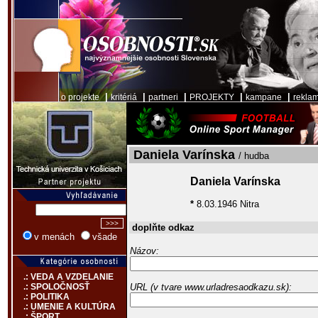
|
|
|
|
|
o projekte
kritériá
partneri
PROJEKTY
kampane
rekla
Daniela Varínska
/ hudba
Daniela Varínska
*
8.03.1946 Nitra
doplňte odkaz
v menách
všade
Názov:
.: VEDA A VZDELANIE
URL (v tvare www.urladresaodkazu.sk):
.: SPOLOČNOSŤ
.: POLITIKA
.: UMENIE A KULTÚRA
.: ŠPORT