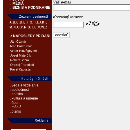
Váš e-mail
.: MÉDIÁ
.: BIZNIS A PODNIKANIE
Kontrolný reťazec
.: NAPOSLEDY PRIDANÍ
Ján Čižmár
Ivan Baláž Kráľ
Viktor Hidvéghy ml.
Jozef Majerčík
Róbert Bezák
Ondrej Francisci
Pavel Kapusta
. veda a vzdelanie
. spoločnosť
. politika
. kultúra a umenie
. šport
. médiá
. biznis