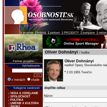
|
|
|
|
|
o projekte
kritériá
partneri
PROJEKTY
kampane
rekla
Oliver Dohnányi
/ hudba
Oliver Dohnányi
riaditeľ Opery Slovenského nár
*
2.03.1955 Trenčín
v menách
všade
doplňte odkaz
.: VEDA A VZDELANIE
Názov:
.: SPOLOČNOSŤ
.: POLITIKA
.: UMENIE A KULTÚRA
.: ŠPORT