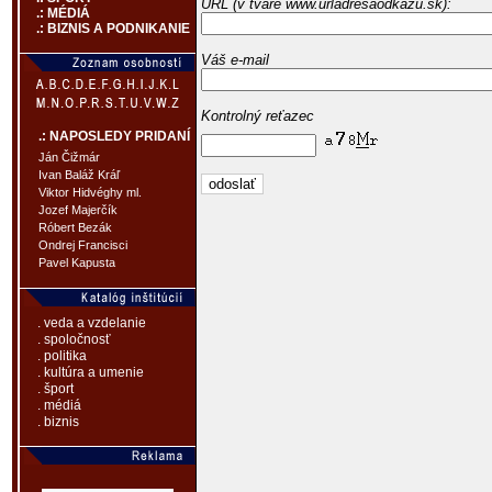
URL (v tvare www.urladresaodkazu.sk):
.: MÉDIÁ
.: BIZNIS A PODNIKANIE
Váš e-mail
Kontrolný reťazec
.: NAPOSLEDY PRIDANÍ
Ján Čižmár
Ivan Baláž Kráľ
Viktor Hidvéghy ml.
Jozef Majerčík
Róbert Bezák
Ondrej Francisci
Pavel Kapusta
. veda a vzdelanie
. spoločnosť
. politika
. kultúra a umenie
. šport
. médiá
. biznis