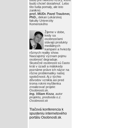
budú pre niekoho vzory, ktoré
budú chcieť dosiahnuť. Lebo
títo ľudia pomaly, ale isto
zaniknú.
prof. MUDr. Pavel Traubner,
PhD.
, dekan Lekárskej
fakulty Univerzity
Komenského
Žijeme v dobe,
kedy sa
osobnosťami
stávajú produkty
mediálnych
kampaní a hviezdy
rôznych reality show.
Naozajstný význam pojmu
osobnosť degraduje.
Skutočné osobnosti sú často
krát v úzadí a málokedy
poznáme práve ich názor na
rôzne problematiky našej
spoločnosti. Aj z týchto
dôvodov vznikla asi pred
troma rokmi myšlienka
zrealizovať projekt
Osobnosti.sk.
Ing. Viliam Koza
, autor
projektu, predseda o.z.
Osobnosti.sk
Tlačová konferencia k
spusteniu internetového
portálu Osobnosti.sk
.