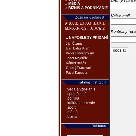
URL (v tvare 
.: MÉDIÁ
.: BIZNIS A PODNIKANIE
Váš e-mail
Kontrolný reť
.: NAPOSLEDY PRIDANÍ
Ján Čižmár
Ivan Baláž Kráľ
Viktor Hidvéghy ml.
Jozef Majerčík
Róbert Bezák
Ondrej Francisci
Pavel Kapusta
. veda a vzdelanie
. spoločnosť
. politika
. kultúra a umenie
. šport
. médiá
. biznis