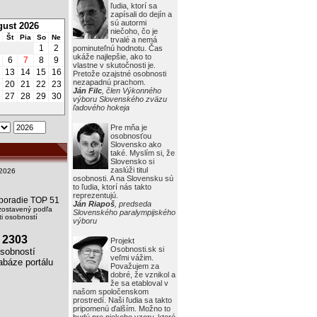
ľudia, ktorí sa
zapísali do dejín a
sú autormi
ust 2026
niečoho, čo je
Št
Pia
So
Ne
trvalé a nemá
1
2
pominuteľnú hodnotu. Čas
ukáže najlepšie, ako to
6
7
8
9
vlastne v skutočnosti je.
2
13
14
15
16
Pretože ozajstné osobnosti
nezapadnú prachom.
9
20
21
22
23
Ján Filc
, člen Výkonného
6
27
28
29
30
výboru Slovenského zväzu
ľadového hokeja
Pre mňa je
osobnosťou
Slovensko ako
také. Myslím si, že
Slovensko si
zaslúži titul
2026
osobnosti. A na Slovensku sú
to ľudia, ktorí nás takto
reprezentujú.
i poradie TOP 51
Ján Riapoš
, predseda
zostavený podľa
Slovenského paralympijského
i osobností
výboru
2303
Projekt
Osobnosti.sk si
obností
veľmi vážim.
báze portálu
Považujem za
dobré, že vznikol a
že sa etabloval v
našom spoločenskom
prostredí. Naši ľudia sa takto
pripomenú ďalším. Možno to