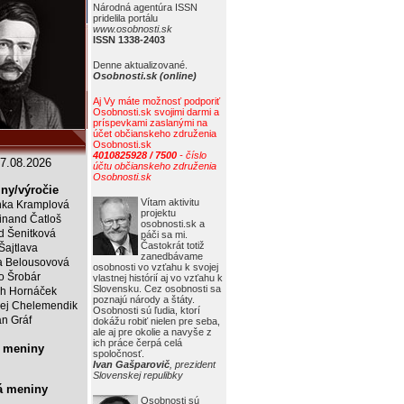
Národná agentúra ISSN
pridelila portálu
www.osobnosti.sk
ISSN 1338-2403
Denne aktualizované.
Osobnosti.sk (online)
Aj Vy máte možnosť podporiť
Osobnosti.sk svojimi darmi a
príspevkami zaslanými na
účet občianskeho združenia
Osobnosti.sk
4010825928 / 7500
- číslo
7.08.2026
účtu občianskeho združenia
Osobnosti.sk
ny/výročie
Vítam aktivitu
ka Kramplová
projektu
inand Čatloš
osobnosti.sk a
id Šenitková
páči sa mi.
Častokrát totiž
 Šajtlava
zanedbávame
 Belousovová
osobnosti vo vzťahu k svojej
o Šrobár
vlastnej histórií aj vo vzťahu k
Slovensku. Cez osobnosti sa
ch Hornáček
poznajú národy a štáty.
ej Chelemendik
Osobnosti sú ľudia, ktorí
an Gráf
dokážu robiť nielen pre seba,
ale aj pre okolie a navyše z
ich práce čerpá celá
 meniny
spoločnosť.
Ivan Gašparovič
, prezident
Slovenskej repulibky
á meniny
Osobnosti sú