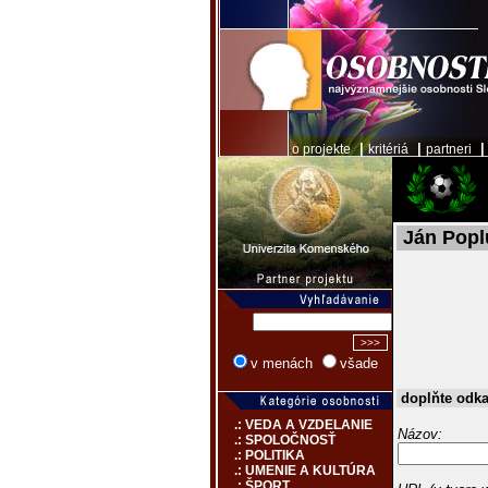
|
|
o projekte
kritériá
partneri
Ján Popl
v menách
všade
doplňte odk
.: VEDA A VZDELANIE
Názov:
.: SPOLOČNOSŤ
.: POLITIKA
.: UMENIE A KULTÚRA
.: ŠPORT