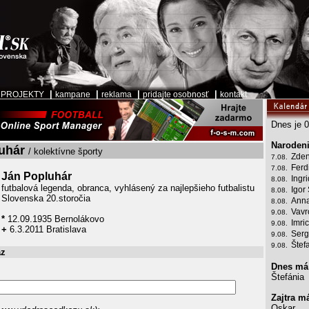
|
|
|
|
|
PROJEKTY
kampane
reklama
pridajte osobnosť
kontakt
Dnes je 0
Narodeni
uhár
/ kolektívne športy
Zden
7.08.
Ferd
7.08.
Ján Popluhár
Ingr
8.08.
futbalová legenda, obranca, vyhlásený za najlepšieho futbalistu
Igor
8.08.
Slovenska 20.storočia
Anna
8.08.
Vavr
9.08.
*
12.09.1935 Bernolákovo
Imri
9.08.
+
6.3.2011 Bratislava
Serg
9.08.
Štef
9.08.
az
Dnes má
Štefánia
Zajtra m
Oskar